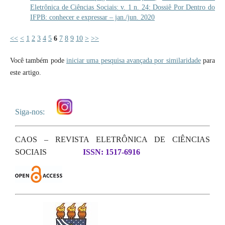
Eletrônica de Ciências Sociais: v. 1 n. 24: Dossiê Por Dentro do
IFPB: conhecer e expressar – jan./jun. 2020
<<
<
1
2
3
4
5
6
7
8
9
10
>
>>
Você também pode
iniciar uma pesquisa avançada por similaridade
para
este artigo.
Siga-nos:
CAOS – REVISTA ELETRÔNICA DE CIÊNCIAS
SOCIAIS
ISSN: 1517-6916