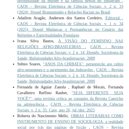
invisibilidade da mulher e da família negras no Instagram
,
CAOS – Revista Eletrônica de Ciências Sociais: v. 2 n. 33
(2024): Dossiê Branquitudes e Relações Raciais no Brasil
Adailton Aragão, Anderson dos Santos Cordeiro,
Editorial
,
CAOS – Revista Eletrônica de Ciências Sociais: v. 1 n. 34
(2025): Dossiê Mudanças e Permanências no Cenário das
Religiões e Espiritualidades Populares
Ivana Silva Bastos,
A VISÃO DO FEMININO NAS
RELIGIÕES AFRO-BRASILEIRAS
,
CAOS – Revista
Eletrônica de Ciências Sociais: v. 2 n. 14: Dossiês: Sociologia da
Saúde; Religiosidades Afro-brasileiras/set. 2009
Stênio Soares,
“ANOS DA CHIBATA”: perseguição aos cultos
afro-pessoenses e o surgimento das federações
,
CAOS – Revista
Eletrônica de Ciências Sociais: v. 2 n. 14: Dossiês: Sociologia da
Saúde; Religiosidades Afro-brasileiras/set. 2009
Fernanda de Aguiar Zanola , Raphael de Morais, Fernanda
Cavalheiro Ruffino Rauber,
“SEJA DIFERENTE, SEJA
VOCÊ?”: uma revisita crítica ao consumo da Revista Capricho
na adolescência
,
CAOS – Revista Eletrônica de Ciências
Sociais: v. 2 n. 35: Caos, ano 26, jul./dez. 2025
Roberta do Nascimento Mello,
OBRAS LITERÁRIAS COMO
INSTRUMENTO DE ENSINO DE SOCIOLOGIA: a realidade
social por trás das páginas de ficção
,
CAOS – Revista