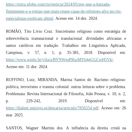
https://extra.globo.com/rio/noticia/2024/05/por-que-a-baixada-
fluminense-e-a-regiao-que-mais-reune-casas-de-religioes-afro-no-rio-
especialistas-explicam.ghtml
. Acesso em: 14 dez. 2024.
ROMÃO, Tito Lívio Cruz. Sincretismo religioso como estratégia de
sobrevivência transnacional e translacional: divindades africanas e
santos católicos em tradução. Trabalhos em Linguística Aplicada,
Campinas, v. 57, n. 1, p. 35-381, 2018. Disponível em:
https://www.scielo.br/j/tla/a/BYNWpsPRxzMYh4gGGCwH5Vk/
.
Acesso em: 11 dez. 2024.
RUFFINO, Luiz; MIRANDA, Marina Santos de. Racismo religioso:
política, terrorismo e trauma colonial. outras leituras sobre o problema.
Problemata: Revista Internacional de Filosofia, João Pessoa, v. 10, n. 2,
p. 229-242, 2019. Disponível em:
https://dialnet.unirioja.es/descarga/articulo/7856554.pdf
. Acesso em: 26
mar. 2025.
SANTOS, Wagner Martins dos. A influência da direita cristã na