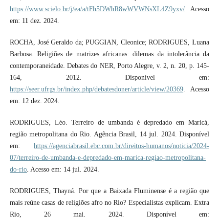
https://www.scielo.br/j/ea/a/tFh5DWhR8wWVWNsXL4Z9yxv/
. Acesso
em: 11 dez. 2024.
ROCHA, José Geraldo da; PUGGIAN, Cleonice; RODRIGUES, Luana
Barbosa. Religiões de matrizes africanas: dilemas da intolerância da
contemporaneidade. Debates do NER, Porto Alegre, v. 2, n. 20, p. 145-
164, 2012. Disponível em:
https://seer.ufrgs.br/index.php/debatesdoner/article/view/20369
. Acesso
em: 12 dez. 2024.
RODRIGUES, Léo. Terreiro de umbanda é depredado em Maricá,
região metropolitana do Rio. Agência Brasil, 14 jul. 2024. Disponível
em:
https://agenciabrasil.ebc.com.br/direitos-humanos/noticia/2024-
07/terreiro-de-umbanda-e-depredado-em-marica-regiao-metropolitana-
do-rio
. Acesso em: 14 jul. 2024.
RODRIGUES, Thayná. Por que a Baixada Fluminense é a região que
mais reúne casas de religiões afro no Rio? Especialistas explicam. Extra
Rio, 26 mai. 2024. Disponível em: