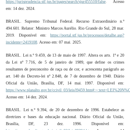
https://jurisprudencia.stf.jus.br/pages/search/sjur455510/false
. Acesso
em: 14 dez. 2024.
BRASIL. Supremo Tribunal Federal. Recurso Extraordinário n.º
494.601. Relator: Ministro Marcos Aurélio. Rio Grande do Sul, 28 mar.
2019. Disponível em:
https://portal.stf.jus.br/processos/detalhe.asp?
incidente=2419108
. Acesso em: 07 mai. 2025.
BRASIL. Lei n.º 9.459, de 13 de maio de 1997. Altera os arts. 1º e 20
da Lei nº 7.716, de 5 de janeiro de 1989, que define os crimes
resultantes de preconceito de raça ou de cor, e acrescenta parágrafo ao
art. 140 do Decreto-lei nº 2.848, de 7 de dezembro de 1940. Diário
Oficial da União, Brasília, DF, 14 mai. 1997. Disponível em:
https://www.planalto.gov.br/ccivil_03/leis/l9459.htm#:~:text=
Acesso em: 14 dez. 2024.
BRASIL. Lei n.º 9.394, de 20 de dezembro de 1996. Estabelece as
diretrizes e bases da educação nacional. Diário Oficial da União,
Brasília, DF, 23 dez. 1996. Disponível em: