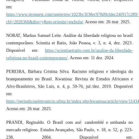
em:
https://www.proquest.com/openview/1023bc3f38ec978d9cfdec24f917c289/
cbl=2026366&diss=y&pq-origsite=gscholar
. Acesso em: 26 mar. 2025.
NORAT, Markus Samuel Leite. Análise da liberdade religiosa no brasil
contemporâneo. Scientia et Ratio, João Pessoa, v. 3, n. 4, dez. 2023.
Disponível em:
https://scientiaetratio.com.br/analise-da-liberdade-
religiosa-no-brasil-contemporaneo/
. Acesso em: 11 dez. 2024.
PEREIRA, Bárbara Cristina Silva. Racismo religioso e ideologia do
branqueamento no Brasil. Kwanissa: Revista de Estudos Africanos e
Afro-Brasileiros, São Luís, n. 4, p. 59-76, jul./dez. 2019. Disponível
em:
https://periodicoseletronicos.ufma.br/index.php/kwanissa/article/view/1143
Acesso em: 26 mar. 2025.
PRANDI, Reginaldo. O Brasil com axé: candomblé e umbanda no
mercado religioso. Estudos Avançados, São Paulo, v. 18, n. 52, p. 223-
238, 2004. Disponível em: