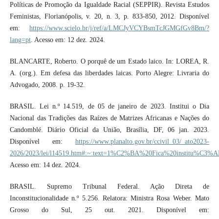
Políticas de Promoção da Igualdade Racial (SEPPIR). Revista Estudos
Feministas, Florianópolis, v. 20, n. 3, p. 833-850, 2012. Disponível
em:
https://www.scielo.br/j/ref/a/LMCJyVCYBsmTcJGMGfGv8Bm/?
lang=pt
. Acesso em: 12 dez. 2024.
BLANCARTE, Roberto. O porquê de um Estado laico. In: LOREA, R.
A. (org.). Em defesa das liberdades laicas. Porto Alegre: Livraria do
Advogado, 2008. p. 19-32.
BRASIL. Lei n.º 14.519, de 05 de janeiro de 2023. Institui o Dia
Nacional das Tradições das Raízes de Matrizes Africanas e Nações do
Candomblé. Diário Oficial da União, Brasília, DF, 06 jan. 2023.
Disponível em:
https://www.planalto.gov.br/ccivil_03/_ato2023-
2026/2023/lei/l14519.htm#:~:text=1%C2%BA%20Fica%20institu
Acesso em: 14 dez. 2024.
BRASIL. Supremo Tribunal Federal. Ação Direta de
Inconstitucionalidade n.º 5.256. Relatora: Ministra Rosa Weber. Mato
Grosso do Sul, 25 out. 2021. Disponível em: