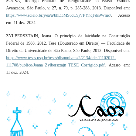
SOUSA, Rodrigo Franklin de. Religiosidade no Brasil. Estudos
Avançados, São Paulo, v. 27, n. 79, p. 285-288, 2013. Disponível em:
https://www.scielo.br/j/ea/a/bhD3MS6cCSjVPYhqFds9Wmc/
. Acesso
em: 11 dez. 2024.
ZYLBERSZTAJN, Joana. O princípio da laicidade na Constituição
Federal de 1988. 2012. Tese (Doutorado em Direito) — Faculdade de
Direito da Universidade de São Paulo, São Paulo, 2012. Disponível em:
https://www.teses.usp.br/teses/disponiveis/2/2134/tde-11102012-
111708/publico/Joana_Zylbersztajn_TESE_Corrigido.pdf
. Acesso em:
11 dez. 2024.