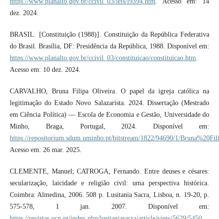
https://www.planalto.gov.br/ccivil_03/leis/l9394.htm
. Acesso em: 14
dez. 2024.
BRASIL. [Constituição (1988)]. Constituição da República Federativa
do Brasil. Brasília, DF: Presidência da República, 1988. Disponível em:
https://www.planalto.gov.br/ccivil_03/constituicao/constituicao.htm
.
Acesso em: 10 dez. 2024.
CARVALHO, Bruna Filipa Oliveira. O papel da igreja católica na
legitimação do Estado Novo Salazarista. 2024. Dissertação (Mestrado
em Ciência Política) — Escola de Economia e Gestão, Universidade do
Minho, Braga, Portugal, 2024. Disponível em:
https://repositorium.sdum.uminho.pt/bitstream/1822/94690/1/Bruna%20Fi
Acesso em: 26 mar. 2025.
CLEMENTE, Manuel; CATROGA, Fernando. Entre deuses e césares:
secularização, laicidade e religião civil: uma perspectiva histórica.
Coimbra: Almedina, 2006. 508 p. Lusitania Sacra, Lisboa, n. 19-20, p.
575-578, 1 jan. 2007. Disponível em:
https://revistas.ucp.pt/index.php/lusitaniasacra/article/view/5629/5450
.