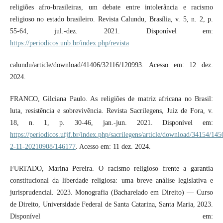
religiões afro-brasileiras, um debate entre intolerância e racismo
religioso no estado brasileiro. Revista Calundu, Brasília, v. 5, n. 2, p.
55-64, jul.-dez. 2021. Disponível em:
https://periodicos.unb.br/index.php/revista
calundu/article/download/41406/32116/120993. Acesso em: 12 dez.
2024.
FRANCO, Gilciana Paulo. As religiões de matriz africana no Brasil:
luta, resistência e sobrevivência. Revista Sacrilegens, Juiz de Fora, v.
18, n. 1, p. 30-46, jan.-jun. 2021. Disponível em:
https://periodicos.ufjf.br/index.php/sacrilegens/article/download/34154/14
2-11-20210908/146177
. Acesso em: 11 dez. 2024.
FURTADO, Marina Pereira. O racismo religioso frente a garantia
constitucional da liberdade religiosa: uma breve análise legislativa e
jurisprudencial. 2023. Monografia (Bacharelado em Direito) — Curso
de Direito, Universidade Federal de Santa Catarina, Santa Maria, 2023.
Disponível em: