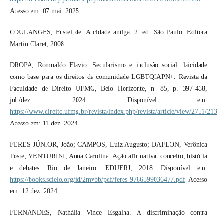
Acesso em: 07 mai. 2025.
COULANGES, Fustel de. A cidade antiga. 2. ed. São Paulo: Editora
Martin Claret, 2008.
DROPA, Romualdo Flávio. Secularismo e inclusão social: laicidade
como base para os direitos da comunidade LGBTQIAPN+. Revista da
Faculdade de Direito UFMG, Belo Horizonte, n. 85, p. 397-438,
jul./dez. 2024. Disponível em:
https://www.direito.ufmg.br/revista/index.php/revista/article/view/2751/21
Acesso em: 11 dez. 2024.
FERES JÚNIOR, João; CAMPOS, Luiz Augusto; DAFLON, Verônica
Toste; VENTURINI, Anna Carolina. Ação afirmativa: conceito, história
e debates. Rio de Janeiro: EDUERJ, 2018. Disponível em:
https://books.scielo.org/id/2mvbb/pdf/feres-9786599036477.pdf
. Acesso
em: 12 dez. 2024.
FERNANDES, Nathália Vince Esgalha. A discriminação contra