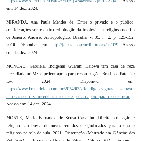
https://www.scielo.br/j/tce/a/XzFkq6tjWs4wHNqNjKJLkXQ#
. Acesso
em: 14 dez. 2024.
MIRANDA, Ana Paula Mendes de. Entre o privado e o público:
considerações sobre a (in) criminação da intolerância religiosa no Rio
de Janeiro. Anuário Antropológico, Brasília, v. 35, n. 2, p. 125-152,
2010. Disponível em:
http://journals.openedition.org/aa/939
. Acesso
em: 12 dez. 2024.
MONCAU, Gabriela. Indígenas Guarani Kaiowá têm casa de reza
incendiada no MS e pedem apoio para reconstrução. Brasil de Fato, 29
fev. 2024. Disponível em:
https://www.brasildefato.com.br/2024/02/29/indigenas-guarani-kaiowa-
tem-casa-de-reza-incendiada-no-ms-e-pedem-apoio-para-reconstrucao
.
Acesso em: 14 dez. 2024.
MONTE, Maria Bernadete de Sousa Carvalho. Direito, educação e
religião: em busca de novos sentidos e significados para o ensino
religioso na sala de aula. 2021. Dissertação (Mestrado em Ciências das
Religiões) — Faculdade Unida de Vitória, Vitória, 2021. Disponível