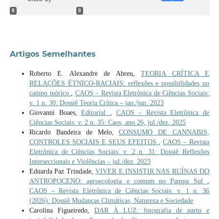
0
0
Artigos Semelhantes
Roberto E. Alexandre de Abreu,
TEORIA CRÍTICA E
RELAÇÕES ÉTNICO-RACIAIS: reflexões e possibilidades no
campo teórico
,
CAOS – Revista Eletrônica de Ciências Sociais:
v. 1 n. 30: Dossiê Teoria Crítica – jan./jun. 2023
Giovanni Boaes,
Editorial
,
CAOS – Revista Eletrônica de
Ciências Sociais: v. 2 n. 35: Caos, ano 26, jul./dez. 2025
Ricardo Bandeira de Melo,
CONSUMO DE CANNABIS,
CONTROLES SOCIAIS E SEUS EFEITOS
,
CAOS – Revista
Eletrônica de Ciências Sociais: v. 2 n. 31: Dossiê Reflexões
Interseccionais e Violências – jul./dez. 2023
Eduarda Paz Trindade,
VIVER E INSISTIR NAS RUÍNAS DO
ANTROPOCENO: agroecologia e comum no Pampa Sul
,
CAOS – Revista Eletrônica de Ciências Sociais: v. 1 n. 36
(2026): Dossiê Mudanças Climáticas, Natureza e Sociedade
Carolina Figueiredo,
DAR À LUZ: fotografia de parto e