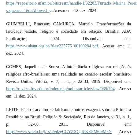
https://repositorio.ufsm.br/bitstream/handle/1/32283/Furtado_Marina_Per
sequence=1&isAllowed=y
. Acesso em: 12 dez. 2024.
GIUMBELLI, Emerson; CAMURÇA, Marcelo. Transformações da
laicidade: estado, religião e sociedade em relação. Brasília: ABA
Publicações, 2024. Disponível em:
https://www.abant.org.br/files/225775_00100284.pdf
. Acesso em: 11
dez. 2024.
GOMES, Jaqueline de Souza. A intolerância religiosa em relação às
religiões afro-brasileiras: uma realidade no cenário escolar brasileiro.
Revista Unitas, Vitória, v. 7, n. 1, p. 22-33, 2019. Disponível em:
https://revista.fuv.edu.br/index.php/unitas/article/view/939/794
. Acesso
em: 11 dez. 2024.
LEITE, Fábio Carvalho. O laicismo e outros exageros sobre a Primeira
República no Brasil. Religião & Sociedade, Rio de Janeiro, v. 31, n. 1,
p. 32-60, 2011. Disponível em:
https://www.scielo.br/j/rs/a/vdzgCGYZXCg6sKZPM6t9M5N
. Acesso