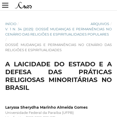
INÍCIO
/
ARQUIVOS
/
V. 1 N. 34 (2025): DOSSIÊ MUDANÇAS E PERMANÊNCIAS NO
CENÁRIO DAS RELIGIÕES E ESPIRITUALIDADES POPULARES
/
DOSSIÊ MUDANÇAS E PERMANÊNCIAS NO CENÁRIO DAS
RELIGIÕES E ESPIRITUALIDADES
A LAICIDADE DO ESTADO E A
DEFESA DAS PRÁTICAS
RELIGIOSAS MINORITÁRIAS NO
BRASIL
Laryssa Sherydha Marinho Almeida Gomes
Universidade Federal da Paraíba (UFPB)