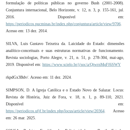
formulação de políticas públicas no governo Bush (2001-2008).
Conjuntura internacional, Belo Horizonte, v. 12, n. 3, p. 155-161, jul.
2016. Disponível em:
https://periodicos.pucminas.br/index.php/conjuntura/article/view/9706
.
Acesso em: 13 dez. 2014.
SILVA, Luis Gustavo Teixeira da. Laicidade do Estado: dimensões
analítico-conceituais e suas estruturas normativas de funcionamento.
Revista sociologias, Porto Alegre, v. 21, n. 51, p. 278-304, mai-ago,
2019. Disponível em:
https://www.scielo.br/j/soc/a/QtwrnMqFf6SWY
rkpdGx3Bdv/. Acesso em: 11 dez. 2024.
SIMPSON, D. A Igreja Católica e o Estado Novo de Salazar. Locus:
Revista de História, Juiz de Fora, v. 18, n. 1, p. 89-110, 2021.
Disponível em:
https://periodicos.ufjf.br/index.php/locus/article/view/20364
. Acesso
em: 26 mar. 2025.