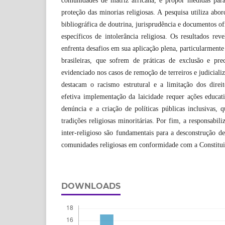
comunidades de matriz africana, e propor medidas par
proteção das minorias religiosas. A pesquisa utiliza abo
bibliográfica de doutrina, jurisprudência e documentos ofi
específicos de intolerância religiosa. Os resultados rev
enfrenta desafios em sua aplicação plena, particularmente 
brasileiras, que sofrem de práticas de exclusão e pr
evidenciado nos casos de remoção de terreiros e judicializ
destacam o racismo estrutural e a limitação dos direit
efetiva implementação da laicidade requer ações educat
denúncia e a criação de políticas públicas inclusivas,
tradições religiosas minoritárias. Por fim, a responsabi
inter-religioso são fundamentais para a desconstrução de
comunidades religiosas em conformidade com a Constitui
DOWNLOADS