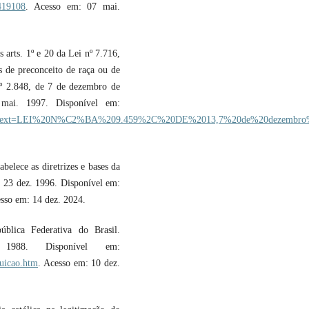
2419108
. Acesso em: 07 mai.
arts. 1º e 20 da Lei nº 7.716,
s de preconceito de raça ou de
 nº 2.848, de 7 de dezembro de
 mai. 1997. Disponível em:
9.htm#:~:text=LEI%20N%C2%BA%209.459%2C%20DE%2013,7%20de%20dezembr
elece as diretrizes e bases da
, 23 dez. 1996. Disponível em:
esso em: 14 dez. 2024.
ública Federativa do Brasil.
 1988. Disponível em:
tuicao.htm
. Acesso em: 10 dez.