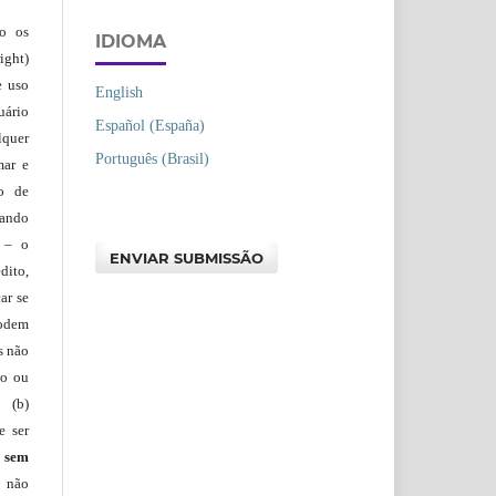
ão os
IDIOMA
ight)
e uso
English
uário
Español (España)
lquer
Português (Brasil)
mar e
lo de
vando
– o
ENVIAR SUBMISSÃO
dito,
ar se
podem
s não
io ou
 (b)
e ser
)
sem
s não