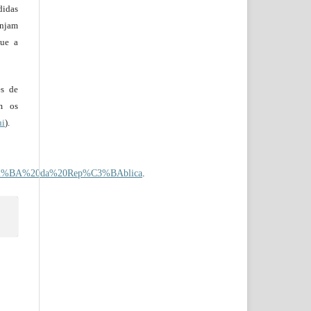
didas
injam
que a
es de
em os
ui
).
%C2%BA%20da%20Rep%C3%BAblica
.