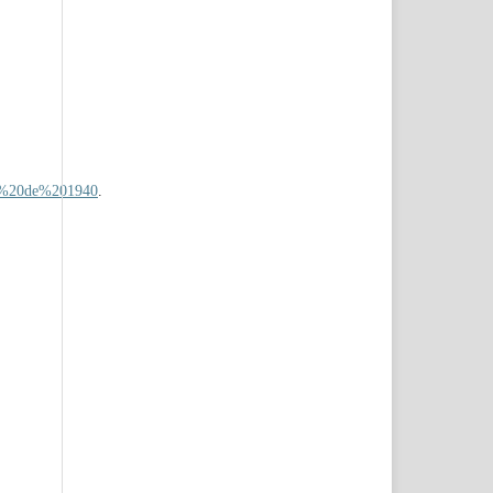
o%20de%201940
.