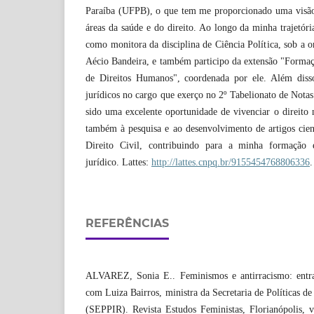
Paraíba (UFPB), o que tem me proporcionado uma visão
áreas da saúde e do direito. Ao longo da minha trajetóri
como monitora da disciplina de Ciência Política, sob a o
Aécio Bandeira, e também participo da extensão "Formaç
de Direitos Humanos", coordenada por ele. Além diss
jurídicos no cargo que exerço no 2º Tabelionato de Notas
sido uma excelente oportunidade de vivenciar o direito
também à pesquisa e ao desenvolvimento de artigos cien
Direito Civil, contribuindo para a minha formaçã
jurídico. Lattes:
http://lattes.cnpq.br/9155454768806336
.
REFERÊNCIAS
ALVAREZ, Sonia E.. Feminismos e antirracismo: entrav
com Luiza Bairros, ministra da Secretaria de Políticas d
(SEPPIR). Revista Estudos Feministas, Florianópolis, v