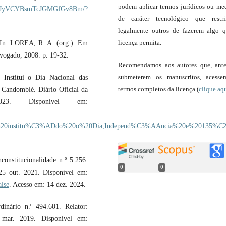
podem aplicar termos jurídicos ou me
a/LMCJyVCYBsmTcJGMGfGv8Bm/?
de caráter tecnológico que restr
legalmente outros de fazerem algo 
licença permita.
In: LOREA, R. A. (org.). Em
dvogado, 2008. p. 19-32.
Recomendamos aos autores que, ant
submeterem os manuscritos, acess
Institui o Dia Nacional das
termos completos da licença (
clique aq
 Candomblé. Diário Oficial da
23. Disponível em:
Fica%20institu%C3%ADdo%20o%20Dia,Independ%C3%AAncia%20e%20135
onstitucionalidade n.º 5.256.
0
0
25 out. 2021. Disponível em:
alse
. Acesso em: 14 dez. 2024.
inário n.º 494.601. Relator:
 mar. 2019. Disponível em: