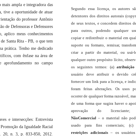
 mais ampla e integradora das
Segundo essa licença, os autores s
a, tive a oportunidade de atuar
detentores dos direitos autorais (copyr
rientação do professor Antônio
de seus textos, e concedem direitos d
ão de Defensoras e Defensores
para outros, podendo qualquer us
o, aplico meus conhecimentos
copiar e redistribuir o material em qua
 de Santa Rita - PB, o que tem
suporte ou formato, remixar, transfor
 na prática. Tenho me dedicado
criar a partir do material, ou usá-
tíficos, com ênfase na área de
qualquer outro propósito lícito, obser
o e aprofundamento no campo
os seguintes termos: (a)
atribuição
usuário deve atribuir o devido cré
fornecer um link para a licença, e indic
foram feitas alterações. Os usos 
ocorrer de qualquer forma razoável, ma
de uma forma que sugira haver o apo
aprovação do licenciante;
NãoComercial
– o material não pod
es e intersecções: Entrevista
usado para fins comerciais; (c
e Promoção da Igualdade Racial
restrições adicionais
– os usuário
. 20, n. 3, p. 833-850, 2012.