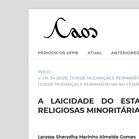
PERIÓDICOS UFPB
ATUAL
ANTERIORES
INÍCIO
/
V. 1 N. 34 (2025): DOSSIÊ MUDANÇAS E PERMA
DOSSIÊ MUDANÇAS E PERMANÊNCIAS NO CENÁRI
A LAICIDADE DO EST
RELIGIOSAS MINORITÁRIA
Laryssa Sherydha Marinho Almeida Gomes