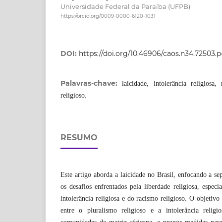
Universidade Federal da Paraíba (UFPB)
https://orcid.org/0009-0000-6120-1031
DOI:
https://doi.org/10.46906/caos.n34.72503.
Palavras-chave:
laicidade, intolerância religiosa,
religioso.
RESUMO
Este artigo aborda a laicidade no Brasil, enfocando a se
os desafios enfrentados pela liberdade religiosa, especi
intolerância religiosa e do racismo religioso. O objetivo 
entre o pluralismo religioso e a intolerância reli