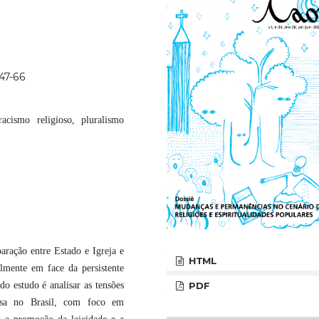
p47-66
 racismo religioso, pluralismo
paração entre Estado e Igreja e
HTML
almente em face da persistente
do estudo é analisar as tensões
PDF
giosa no Brasil, com foco em