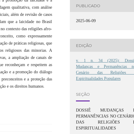
a a promoção da laicidade e a
PUBLICADO
rdagem qualitativa, com análise
ciais, além de revisão de casos
2025-06-09
elam que a laicidade no Brasil
no contexto das religiões afro-
econceito, como expressamente
ação de práticas religiosas, que
EDIÇÃO
os religiosos das minorias. A
ivas, a ampliação de canais de
v. 1 n. 34 (2025): Dossi
 que reconheçam e respeitem as
Mudanças e Permanências n
lização e a promoção do diálogo
Cenário das Religiões 
Espiritualidades Populares
 preconceitos e a proteção das
ção e os direitos humanos.
SEÇÃO
DOSSIÊ MUDANÇAS 
PERMANÊNCIAS NO CENÁRI
DAS RELIGIÕES 
ESPIRITUALIDADES