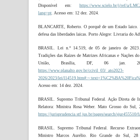
Disponível em:
https://www.scielo.br/j/ref/
lang=pt
. Acesso em: 12 dez. 2024.
BLANCARTE, Roberto. O porquê de um Estado laico. 
defesa das liberdades laicas. Porto Alegre: Livraria do A
BRASIL. Lei n.º 14.519, de 05 de janeiro de 2023. 
Tradições das Raízes de Matrizes Africanas e Nações do
União, Brasília, DF, 06 jan. 20
https://www.planalto.gov.br/ccivil_03/_ato2023-
2026/2023/lei/l14519.htm#:~:text=1%C2%BA%20
Acesso em: 14 dez. 2024.
BRASIL. Supremo Tribunal Federal. Ação Direta de Inc
Relatora: Ministra Rosa Weber. Mato Grosso do Sul, 
https://jurisprudencia.stf.jus.br/pages/search/sjur455510/f
BRASIL. Supremo Tribunal Federal. Recurso Extraord
Ministro Marcos Aurélio. Rio Grande do Sul, 28