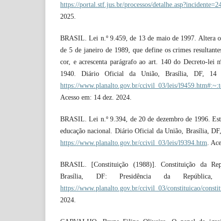
https://portal.stf.jus.br/processos/detalhe.asp?incidente=
2025.
BRASIL. Lei n.º 9.459, de 13 de maio de 1997. Altera os 
de 5 de janeiro de 1989, que define os crimes resultante
cor, e acrescenta parágrafo ao art. 140 do Decreto-lei
1940. Diário Oficial da União, Brasília, DF, 14
https://www.planalto.gov.br/ccivil_03/leis/l945
Acesso em: 14 dez. 2024.
BRASIL. Lei n.º 9.394, de 20 de dezembro de 1996. Estab
educação nacional. Diário Oficial da União, Brasília, DF
https://www.planalto.gov.br/ccivil_03/leis/l9394.htm
. Ac
BRASIL. [Constituição (1988)]. Constituição da Rep
Brasília, DF: Presidência da República,
https://www.planalto.gov.br/ccivil_03/constituicao/consti
2024.