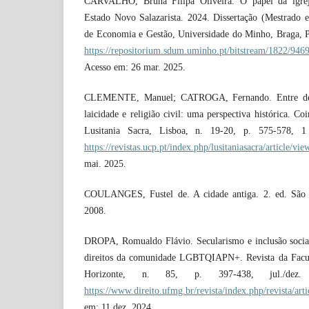
CARVALHO, Bruna Filipa Oliveira. O papel da igreja
Estado Novo Salazarista. 2024. Dissertação (Mestrado 
de Economia e Gestão, Universidade do Minho, Braga, P
https://repositorium.sdum.uminho.pt/bitstream/1822/9
Acesso em: 26 mar. 2025.
CLEMENTE, Manuel; CATROGA, Fernando. Entre deuse
laicidade e religião civil: uma perspectiva histórica. C
Lusitania Sacra, Lisboa, n. 19-20, p. 575-578, 1
https://revistas.ucp.pt/index.php/lusitaniasacra/article/v
mai. 2025.
COULANGES, Fustel de. A cidade antiga. 2. ed. São P
2008.
DROPA, Romualdo Flávio. Secularismo e inclusão social
direitos da comunidade LGBTQIAPN+. Revista da Facu
Horizonte, n. 85, p. 397-438, jul./dez.
https://www.direito.ufmg.br/revista/index.php/revista/ar
em: 11 dez. 2024.