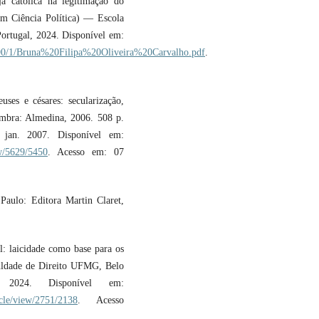
 católica na legitimação do
em Ciência Política) — Escola
ortugal, 2024. Disponível em:
4690/1/Bruna%20Filipa%20Oliveira%20Carvalho.pdf
.
s e césares: secularização,
oimbra: Almedina, 2006. 508 p.
 jan. 2007. Disponível em:
iew/5629/5450
. Acesso em: 07
aulo: Editora Martin Claret,
: laicidade como base para os
ldade de Direito UFMG, Belo
 2024. Disponível em:
ticle/view/2751/2138
. Acesso