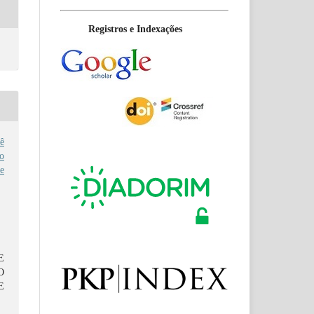
Registros e Indexações
ê
o
e
E
O
E