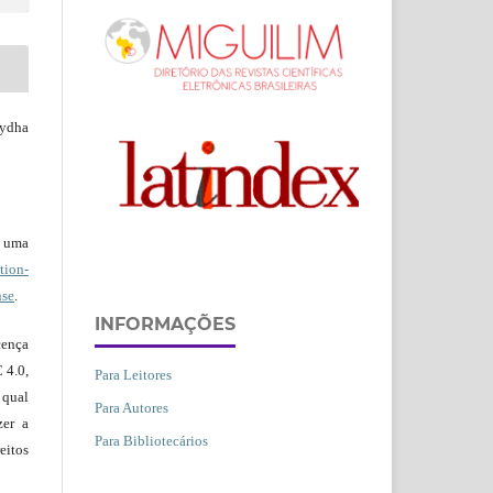
ydha
b uma
ion-
nse
.
INFORMAÇÕES
ença
 4.0,
Para Leitores
 qual
Para Autores
zer a
Para Bibliotecários
eitos