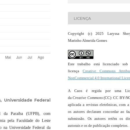
LICENÇA
Copyright (c) 2025 Laryssa Sher
Marinho Almeida Gomes
Este trabalho está licenciado so
licença
Creative Commons Attribut
NonCommercial 4.0 International Lice
A Caos é regida por uma Lic
da
Creative Commons
(CC): CC BY-NC
s,
Universidade Federal
aplicada a revistas eletrônicas, com a
os autores declaram concordar ao fa
onal da Paraíba (UFPB), com
submissão. Os autores retêm os dir
omia pela Faculdade do Leste
autorais e os de publicação completos.
to na Universidade Federal da