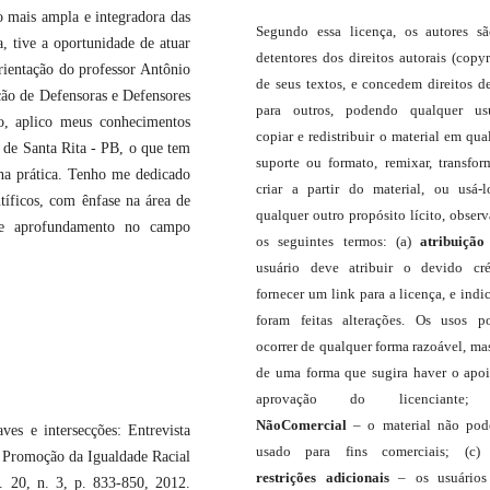
 mais ampla e integradora das
Segundo essa licença, os autores s
a, tive a oportunidade de atuar
detentores dos direitos autorais (copyr
rientação do professor Antônio
de seus textos, e concedem direitos d
ão de Defensoras e Defensores
para outros, podendo qualquer us
o, aplico meus conhecimentos
copiar e redistribuir o material em qua
 de Santa Rita - PB, o que tem
suporte ou formato, remixar, transfor
 na prática. Tenho me dedicado
criar a partir do material, ou usá-
tíficos, com ênfase na área de
qualquer outro propósito lícito, obser
o e aprofundamento no campo
os seguintes termos: (a)
atribuição
usuário deve atribuir o devido cré
fornecer um link para a licença, e indic
foram feitas alterações. Os usos 
ocorrer de qualquer forma razoável, ma
de uma forma que sugira haver o apo
aprovação do licenciante;
NãoComercial
– o material não pod
es e intersecções: Entrevista
usado para fins comerciais; (c
e Promoção da Igualdade Racial
restrições adicionais
– os usuário
. 20, n. 3, p. 833-850, 2012.