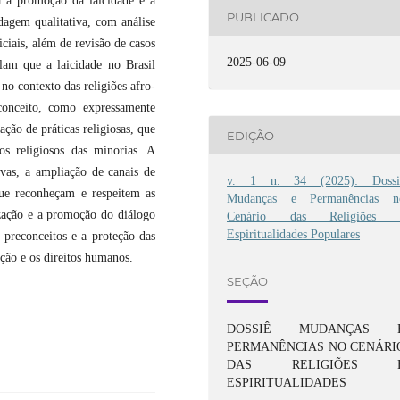
a a promoção da laicidade e a
PUBLICADO
rdagem qualitativa, com análise
ciais, além de revisão de casos
2025-06-09
elam que a laicidade no Brasil
no contexto das religiões afro-
econceito, como expressamente
ação de práticas religiosas, que
EDIÇÃO
os religiosos das minorias. A
ivas, a ampliação de canais de
v. 1 n. 34 (2025): Dossi
 que reconheçam e respeitem as
Mudanças e Permanências n
lização e a promoção do diálogo
Cenário das Religiões 
Espiritualidades Populares
 preconceitos e a proteção das
ção e os direitos humanos.
SEÇÃO
DOSSIÊ MUDANÇAS 
PERMANÊNCIAS NO CENÁRI
DAS RELIGIÕES 
ESPIRITUALIDADES