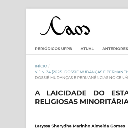
PERIÓDICOS UFPB
ATUAL
ANTERIORES
INÍCIO
/
V. 1 N. 34 (2025): DOSSIÊ MUDANÇAS E PERMA
DOSSIÊ MUDANÇAS E PERMANÊNCIAS NO CENÁRI
A LAICIDADE DO EST
RELIGIOSAS MINORITÁRIA
Laryssa Sherydha Marinho Almeida Gomes