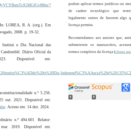
podem aplicar termos jurídicos ou me
a/LMCJyVCYBsmTcJGMGfGv8Bm/?
de caráter tecnológico que restr
legalmente outros de fazerem algo 
licença permita.
In: LOREA, R. A. (org.). Em
dvogado, 2008. p. 19-32.
Recomendamos aos autores que, ant
submeterem os manuscritos, acess
Institui o Dia Nacional das
termos completos da licença (
clique aq
 Candomblé. Diário Oficial da
23. Disponível em:
Fica%20institu%C3%ADdo%20o%20Dia,Independ%C3%AAncia%20e%20135
onstitucionalidade n.º 5.256.
0
0
25 out. 2021. Disponível em:
alse
. Acesso em: 14 dez. 2024.
inário n.º 494.601. Relator:
 mar. 2019. Disponível em: