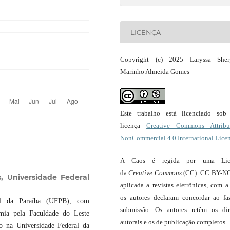
LICENÇA
Copyright (c) 2025 Laryssa Sher
Marinho Almeida Gomes
Este trabalho está licenciado so
licença
Creative Commons Attribut
NonCommercial 4.0 International Lice
A Caos é regida por uma Lic
da
Creative Commons
(CC): CC BY-NC
s,
Universidade Federal
aplicada a revistas eletrônicas, com a
os autores declaram concordar ao fa
onal da Paraíba (UFPB), com
submissão. Os autores retêm os dir
omia pela Faculdade do Leste
autorais e os de publicação completos.
to na Universidade Federal da