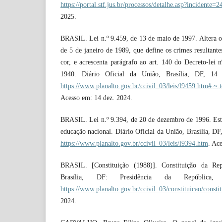
https://portal.stf.jus.br/processos/detalhe.asp?incidente=
2025.
BRASIL. Lei n.º 9.459, de 13 de maio de 1997. Altera os 
de 5 de janeiro de 1989, que define os crimes resultante
cor, e acrescenta parágrafo ao art. 140 do Decreto-lei
1940. Diário Oficial da União, Brasília, DF, 14
https://www.planalto.gov.br/ccivil_03/leis/l945
Acesso em: 14 dez. 2024.
BRASIL. Lei n.º 9.394, de 20 de dezembro de 1996. Estab
educação nacional. Diário Oficial da União, Brasília, DF
https://www.planalto.gov.br/ccivil_03/leis/l9394.htm
. Ac
BRASIL. [Constituição (1988)]. Constituição da Rep
Brasília, DF: Presidência da República,
https://www.planalto.gov.br/ccivil_03/constituicao/consti
2024.