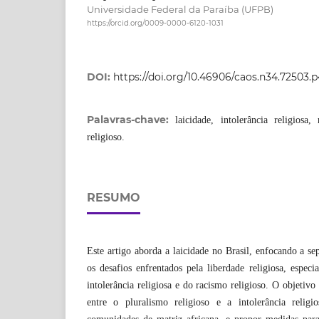
Universidade Federal da Paraíba (UFPB)
https://orcid.org/0009-0000-6120-1031
DOI:
https://doi.org/10.46906/caos.n34.72503.
Palavras-chave:
laicidade, intolerância religiosa,
religioso.
RESUMO
Este artigo aborda a laicidade no Brasil, enfocando a se
os desafios enfrentados pela liberdade religiosa, especi
intolerância religiosa e do racismo religioso. O objetivo 
entre o pluralismo religioso e a intolerância reli