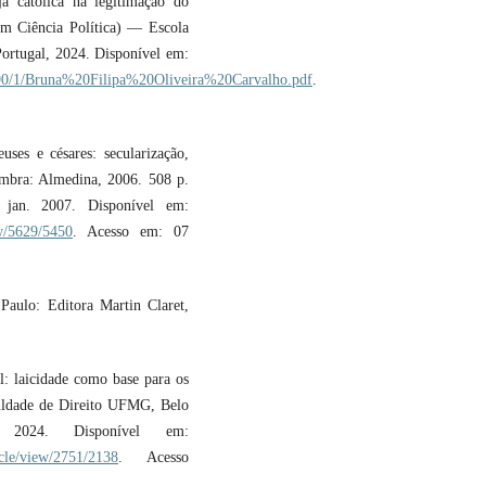
 católica na legitimação do
em Ciência Política) — Escola
ortugal, 2024. Disponível em:
4690/1/Bruna%20Filipa%20Oliveira%20Carvalho.pdf
.
s e césares: secularização,
oimbra: Almedina, 2006. 508 p.
 jan. 2007. Disponível em:
iew/5629/5450
. Acesso em: 07
aulo: Editora Martin Claret,
: laicidade como base para os
ldade de Direito UFMG, Belo
 2024. Disponível em:
ticle/view/2751/2138
. Acesso