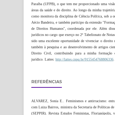
Paraíba (UFPB), o que tem me proporcionado uma visão
áreas da saúde e do direito. Ao longo da minha trajetóri
como monitora da disciplina de Ciência Política, sob a o
Aécio Bandeira, e também participo da extensão "Formaç
de Direitos Humanos", coordenada por ele. Além diss
jurídicos no cargo que exerço no 2º Tabelionato de Notas
sido uma excelente oportunidade de vivenciar o direito
também à pesquisa e ao desenvolvimento de artigos cien
Direito Civil, contribuindo para a minha formaçã
jurídico. Lattes:
http://lattes.cnpq.br/9155454768806336
.
REFERÊNCIAS
ALVAREZ, Sonia E.. Feminismos e antirracismo: entrav
com Luiza Bairros, ministra da Secretaria de Políticas d
(SEPPIR). Revista Estudos Feministas, Florianópolis, v