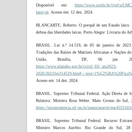
Disponível em:
https://www.scielo.br/j/ref/
lang=pt
. Acesso em: 12 dez. 2024.
BLANCARTE, Roberto. O porquê de um Estado laico. 
defesa das liberdades laicas. Porto Alegre: Livraria do A
BRASIL. Lei n.º 14.519, de 05 de janeiro de 2023. 
Tradições das Raízes de Matrizes Africanas e Nações do
União, Brasília, DF, 06 jan. 20
https://www.planalto.gov.br/ccivil_03/_ato2023-
2026/2023/lei/l14519.htm#:~:text=1%C2%BA%20
Acesso em: 14 dez. 2024.
BRASIL. Supremo Tribunal Federal. Ação Direta de Inc
Relatora: Ministra Rosa Weber. Mato Grosso do Sul, 
https://jurisprudencia.stf.jus.br/pages/search/sjur455510/f
BRASIL. Supremo Tribunal Federal. Recurso Extraord
Ministro Marcos Aurélio. Rio Grande do Sul, 28