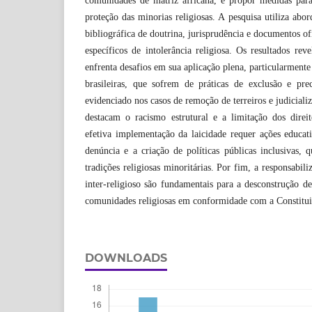
comunidades de matriz africana, e propor medidas par
proteção das minorias religiosas. A pesquisa utiliza abo
bibliográfica de doutrina, jurisprudência e documentos ofi
específicos de intolerância religiosa. Os resultados rev
enfrenta desafios em sua aplicação plena, particularmente 
brasileiras, que sofrem de práticas de exclusão e pr
evidenciado nos casos de remoção de terreiros e judicializ
destacam o racismo estrutural e a limitação dos direit
efetiva implementação da laicidade requer ações educat
denúncia e a criação de políticas públicas inclusivas,
tradições religiosas minoritárias. Por fim, a responsabi
inter-religioso são fundamentais para a desconstrução de
comunidades religiosas em conformidade com a Constitui
DOWNLOADS