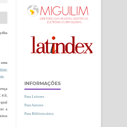
ydha
b uma
ion-
nse
.
INFORMAÇÕES
ença
 4.0,
Para Leitores
 qual
Para Autores
zer a
Para Bibliotecários
eitos