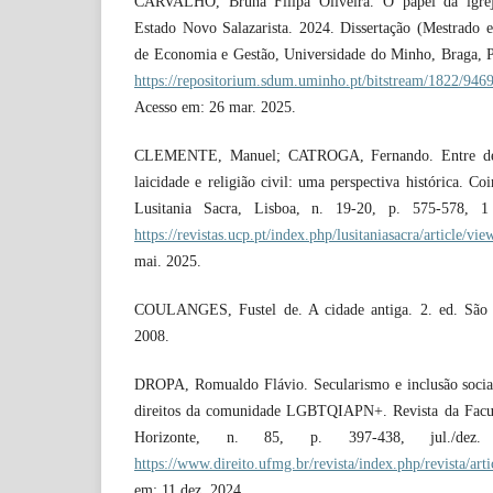
CARVALHO, Bruna Filipa Oliveira. O papel da igreja
Estado Novo Salazarista. 2024. Dissertação (Mestrado 
de Economia e Gestão, Universidade do Minho, Braga, P
https://repositorium.sdum.uminho.pt/bitstream/1822/9
Acesso em: 26 mar. 2025.
CLEMENTE, Manuel; CATROGA, Fernando. Entre deuse
laicidade e religião civil: uma perspectiva histórica. C
Lusitania Sacra, Lisboa, n. 19-20, p. 575-578, 1
https://revistas.ucp.pt/index.php/lusitaniasacra/article/v
mai. 2025.
COULANGES, Fustel de. A cidade antiga. 2. ed. São P
2008.
DROPA, Romualdo Flávio. Secularismo e inclusão social
direitos da comunidade LGBTQIAPN+. Revista da Facu
Horizonte, n. 85, p. 397-438, jul./dez.
https://www.direito.ufmg.br/revista/index.php/revista/ar
em: 11 dez. 2024.