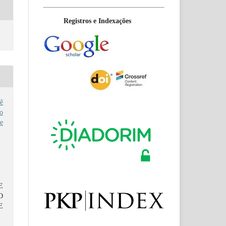
Registros e Indexações
ê
o
e
E
O
E