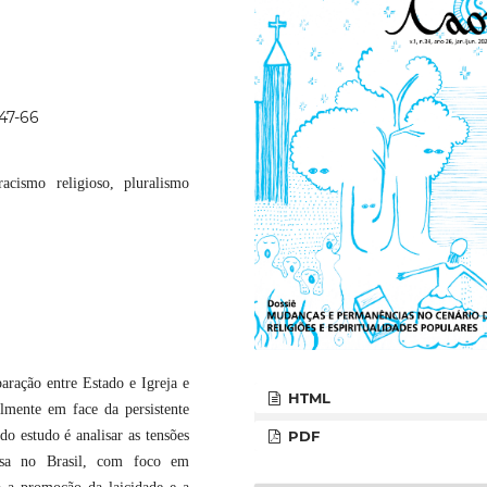
p47-66
 racismo religioso, pluralismo
paração entre Estado e Igreja e
HTML
almente em face da persistente
do estudo é analisar as tensões
PDF
giosa no Brasil, com foco em