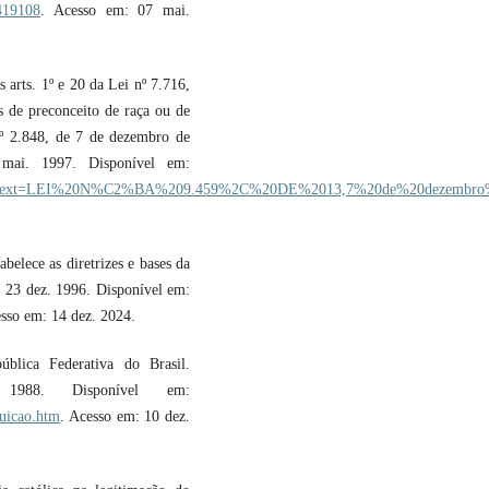
2419108
. Acesso em: 07 mai.
arts. 1º e 20 da Lei nº 7.716,
s de preconceito de raça ou de
 nº 2.848, de 7 de dezembro de
 mai. 1997. Disponível em:
9.htm#:~:text=LEI%20N%C2%BA%209.459%2C%20DE%2013,7%20de%20dezembr
elece as diretrizes e bases da
, 23 dez. 1996. Disponível em:
esso em: 14 dez. 2024.
ública Federativa do Brasil.
 1988. Disponível em:
tuicao.htm
. Acesso em: 10 dez.