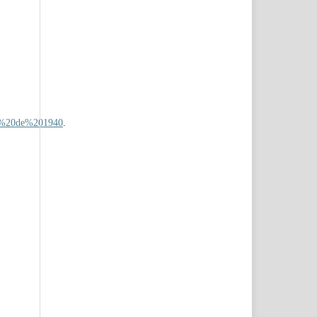
o%20de%201940
.