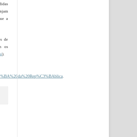
didas
injam
que a
es de
em os
ui
).
%C2%BA%20da%20Rep%C3%BAblica
.