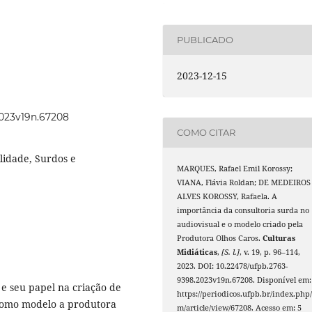
PUBLICADO
2023-12-15
2023v19n.67208
COMO CITAR
lidade, Surdos e
MARQUES, Rafael Emil Korossy;
VIANA, Flávia Roldan; DE MEDEIROS
ALVES KOROSSY, Rafaela. A
importância da consultoria surda no
audiovisual e o modelo criado pela
Produtora Olhos Caros.
Culturas
Midiáticas
,
[S. l.]
, v. 19, p. 96–114,
2023. DOI: 10.22478/ufpb.2763-
9398.2023v19n.67208. Disponível em:
 e seu papel na criação de
https://periodicos.ufpb.br/index.php/
 como modelo a produtora
m/article/view/67208. Acesso em: 5