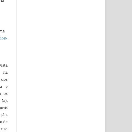
via
uma
ion-
vista
a na
, dos
sa e
ra os
(a),
uras
ação.
o de
 uso