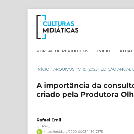
PORTAL DE PERIÓDICOS
INÍCIO
ATUAL
INÍCIO
/
ARQUIVOS
/
V. 19 (2023): EDIÇÃO ANU
A importância da consulto
criado pela Produtora Ol
Rafael Emil
UFRPE
https://orcid.org/0000-0003-1460-7375