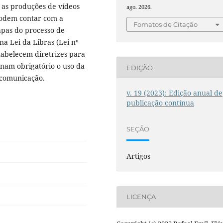
 as produções de vídeos
ago. 2026.
podem contar com a
Fomatos de Citação
apas do processo de
a Lei da Libras (Lei nº
tabelecem diretrizes para
rnam obrigatório o uso da
EDIÇÃO
 comunicação.
v. 19 (2023): Edição anual de
publicação contínua
SEÇÃO
Artigos
LICENÇA