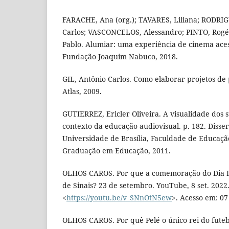
FARACHE, Ana (org.); TAVARES, Liliana; RODRIG
Carlos; VASCONCELOS, Alessandro; PINTO, Rog
Pablo. Alumiar: uma experiência de cinema aces
Fundação Joaquim Nabuco, 2018.
GIL, Antônio Carlos. Como elaborar projetos de 
Atlas, 2009.
GUTIERREZ, Ericler Oliveira. A visualidade dos s
contexto da educação audiovisual. p. 182. Disser
Universidade de Brasília, Faculdade de Educaçã
Graduação em Educação, 2011.
OLHOS CAROS. Por que a comemoração do Dia I
de Sinais? 23 de setembro. YouTube, 8 set. 2022
<
https://youtu.be/v_SNnOtN5ew
>. Acesso em: 07
OLHOS CAROS. Por quê Pelé o único rei do fute