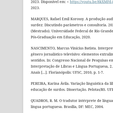
2023. Disponível em: <
https://youtu.be/8kXMFd
2023.
MARQUES, Rafael Emil Korossy. A produção audi
surdez: Discutindo parâmetros e consultoria. 202
(Mestrado). Universidade Federal de Rio Grand
Pós-Graduação em Educação, 2020.
NASCIMENTO, Marcus Vinícius Batista. Interpre
gênero jornalístico televisivo: elementos extral
sentidos. In: Congresso Nacional de Pesquisas 
Interpretação de Libras e Língua Portuguesa, 2.,
Anais [...]. Florianópolis: UFSC, 2010, p. 1-7.
PEREIRA, Karina Ávila. Variação linguística da l
educação de surdos. Dissertação. Pelotas/RS. UFP
QUADROS, R. M. O tradutor intérprete de língua 
língua portuguesa. Brasília, DF: MEC, 2004.