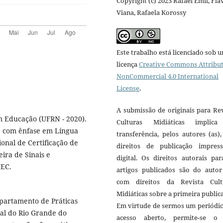
Copyright (c) 2023 Rafael Emil, Flá
Viana, Rafaela Korossy
Este trabalho está licenciado sob 
licença
Creative Commons Attribut
NonCommercial 4.0 International
License
.
A submissão de originais para Re
m Educação (UFRN - 2020).
Culturas Midiáticas implic
s, com ênfase em Língua
transferência, pelos autores (as)
ional de Certificação de
direitos de publicação impres
eira de Sinais e
digital. Os direitos autorais pa
MEC.
artigos publicados são do autor 
com direitos da Revista Cult
Midiáticas sobre a primeira public
partamento de Práticas
Em virtude de sermos um periódic
al do Rio Grande do
acesso aberto, permite-se o