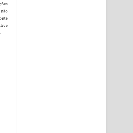
ções
 não
onte
tive
.