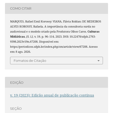
COMO CITAR
MARQUES, Rafael Emil Korossy; VIANA, Flávia Roldan; DE MEDEIROS
ALVES KOROSSY, Rafaela. A importância da consultoria surda no
audiovisual e o modelo criado pela Produtora Olhos Caros.
Culturas
Midiáticas
,
[S. l.]
, v. 19, p. 96–114, 2023. DOI: 10.22478/ufpb.2763-
9398.2023v19n.67208. Disponível em:
https://periodicos.ufpb.br/index.php/cm/article/view/67208. Acesso
em: 8 ago. 2026.
Fomatos de Citação
EDIÇÃO
v. 19 (2023): Edição anual de publicação contínua
SEÇÃO