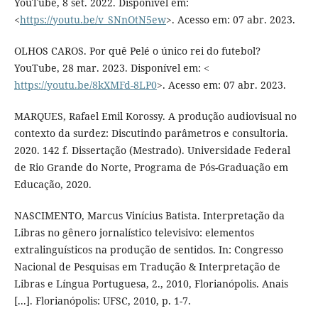
YouTube, 8 set. 2022. Disponível em:
<
https://youtu.be/v_SNnOtN5ew
>. Acesso em: 07 abr. 2023.
OLHOS CAROS. Por quê Pelé o único rei do futebol?
YouTube, 28 mar. 2023. Disponível em: <
https://youtu.be/8kXMFd-8LP0
>. Acesso em: 07 abr. 2023.
MARQUES, Rafael Emil Korossy. A produção audiovisual no
contexto da surdez: Discutindo parâmetros e consultoria.
2020. 142 f. Dissertação (Mestrado). Universidade Federal
de Rio Grande do Norte, Programa de Pós-Graduação em
Educação, 2020.
NASCIMENTO, Marcus Vinícius Batista. Interpretação da
Libras no gênero jornalístico televisivo: elementos
extralinguísticos na produção de sentidos. In: Congresso
Nacional de Pesquisas em Tradução & Interpretação de
Libras e Língua Portuguesa, 2., 2010, Florianópolis. Anais
[...]. Florianópolis: UFSC, 2010, p. 1-7.