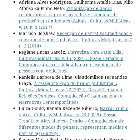
Adriana Alves Rodrigues, Guilherme Ataíde Dias, Júlio
Afonso Sá Pinho Neto,
Visualização de dados
colaborativa: a apropriação de ferramentas de
produção em ambientes digitais
,
Culturas Midiáticas:
v. 10 n. 1 (2017)
Marcelo Bolshaw,
Recepção de narrativas mediadas e
consumo de bens simbólicos
,
Culturas Midiáticas: v. 7
n. 2 (2014)
Regiane Lucas Garcêz,
Entrevista com Katie Ellis
,
Culturas Midiáticas: v. 15 (2021): Dossiê Temático:
Comunicação, acessibilidade e representação de
pessoas com deficiência
Raniella Barbosa de Lima, Claudomilson Fernandes
Braga,
A ressignificação do brand publishing:
,
Culturas Midiáticas: v. 22 (2024): Dossiê Temático:
Relações Públicas, Comunicação Organizacional e
Narrativas Contemporâneas
Luiza Gould, Renata Rezende Ribeiro,
Narrar com o
outro
,
Culturas Midiáticas: v. 24 (2025): Dossiê
Temático: Alteridades e Práticas Comunicacionais:
diferentes modos de pensar, representar, mediar e
narrar o(s) outro(s)
Simone Maria Rocha, Mariana de Almeida Ferreira,