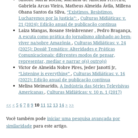
Gabriela Arcas Vieira, Matheus Almeida Ávila, Millena
Ohana Santos da Silva,
“Existimos. Resistimos.
Lucharemos por la justicia”:
,
Culturas Midiáticas: v.
21 (2024): Edição anual de publicação contínua
Laiza Mangas, Rosane Steinbrenner , Pedro Bragança,
A escuta como prática do jornalismo alinhado ao bem-
viver na/sobre Amazônia
,
Culturas Midiáticas: v. 24
(2025): Dossiê Temático: Alteridades e Práticas
Comunicacionais: diferentes modos de pensar,
representar, mediar e narrar o(s) outro(s)
Victor de Almeida Nobre Pires, Jeder Janotti Jr,
“Listening is everything”
,
Culturas Midiáticas: v. 16
(2022): Edição anual de publicação contínua
Melina Meimaridis,
A Indústria das Séries Televisivas
Americanas
,
Culturas Midiáticas: v. 10 n. 1 (2017)
<<
<
5
6
7
8
9
10
11
12
13
14
>
>>
Você também pode
iniciar uma pesquisa avançada por
similaridade
para este artigo.