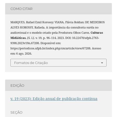
COMO CITAR
MARQUES, Rafael Emil Korossy; VIANA, Flávia Roldan; DE MEDEIROS
ALVES KOROSSY, Rafaela. A importância da consultoria surda no
audiovisual e o modelo criado pela Produtora Olhos Caros.
Culturas
Midiáticas
,
[S. l.]
, v. 19, p. 96–114, 2023. DOI: 10.22478/ufpb.2763-
9398.2023v19n.67208. Disponível em:
https://periodicos.ufpb.br/index.php/cm/article/view/67208. Acesso
em: 6 ago. 2026.
Fomatos de Citação
EDIÇÃO
v. 19 (2023): Edição anual de publicação contínua
SEÇÃO