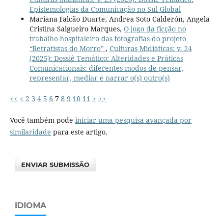
Epistemologias da Comunicação no Sul Global
Mariana Falcão Duarte, Andrea Soto Calderón, Angela
Cristina Salgueiro Marques,
O jogo da ficção no
trabalho hospitaleiro das fotografias do projeto
“Retratistas do Morro”
,
Culturas Midiáticas: v. 24
(2025): Dossiê Temático: Alteridades e Práticas
Comunicacionais: diferentes modos de pensar,
representar, mediar e narrar o(s) outro(s)
<<
<
2
3
4
5
6
7
8
9
10
11
>
>>
Você também pode
iniciar uma pesquisa avançada por
similaridade
para este artigo.
ENVIAR SUBMISSÃO
IDIOMA