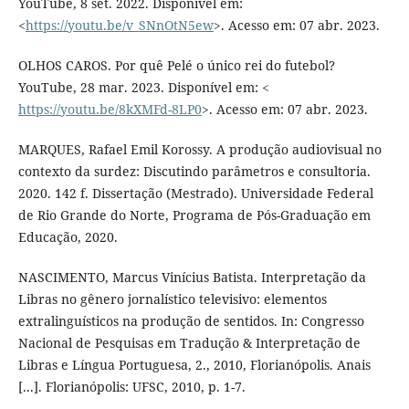
YouTube, 8 set. 2022. Disponível em:
<
https://youtu.be/v_SNnOtN5ew
>. Acesso em: 07 abr. 2023.
OLHOS CAROS. Por quê Pelé o único rei do futebol?
YouTube, 28 mar. 2023. Disponível em: <
https://youtu.be/8kXMFd-8LP0
>. Acesso em: 07 abr. 2023.
MARQUES, Rafael Emil Korossy. A produção audiovisual no
contexto da surdez: Discutindo parâmetros e consultoria.
2020. 142 f. Dissertação (Mestrado). Universidade Federal
de Rio Grande do Norte, Programa de Pós-Graduação em
Educação, 2020.
NASCIMENTO, Marcus Vinícius Batista. Interpretação da
Libras no gênero jornalístico televisivo: elementos
extralinguísticos na produção de sentidos. In: Congresso
Nacional de Pesquisas em Tradução & Interpretação de
Libras e Língua Portuguesa, 2., 2010, Florianópolis. Anais
[...]. Florianópolis: UFSC, 2010, p. 1-7.