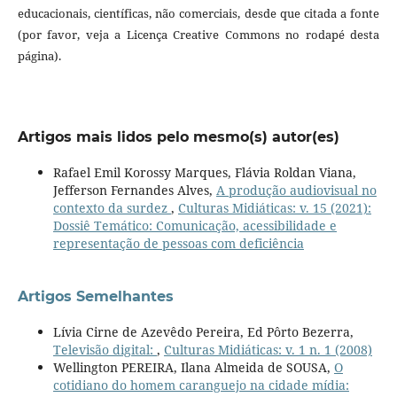
educacionais, científicas, não comerciais, desde que citada a fonte
(por favor, veja a Licença Creative Commons no rodapé desta
página).
Artigos mais lidos pelo mesmo(s) autor(es)
Rafael Emil Korossy Marques, Flávia Roldan Viana,
Jefferson Fernandes Alves,
A produção audiovisual no
contexto da surdez
,
Culturas Midiáticas: v. 15 (2021):
Dossiê Temático: Comunicação, acessibilidade e
representação de pessoas com deficiência
Artigos Semelhantes
Lívia Cirne de Azevêdo Pereira, Ed Pôrto Bezerra,
Televisão digital:
,
Culturas Midiáticas: v. 1 n. 1 (2008)
Wellington PEREIRA, Ilana Almeida de SOUSA,
O
cotidiano do homem caranguejo na cidade mídia: