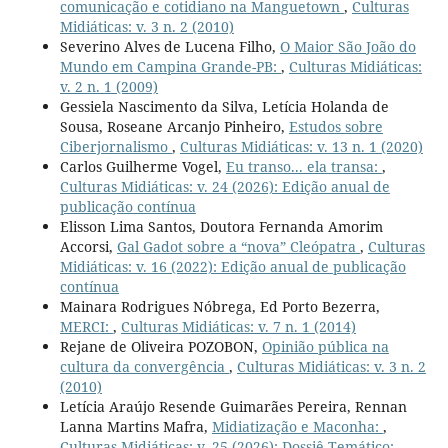
comunicação e cotidiano na Manguetown
,
Culturas
Midiáticas: v. 3 n. 2 (2010)
Severino Alves de Lucena Filho,
O Maior São João do
Mundo em Campina Grande-PB:
,
Culturas Midiáticas:
v. 2 n. 1 (2009)
Gessiela Nascimento da Silva, Letícia Holanda de
Sousa, Roseane Arcanjo Pinheiro,
Estudos sobre
Ciberjornalismo
,
Culturas Midiáticas: v. 13 n. 1 (2020)
Carlos Guilherme Vogel,
Eu transo... ela transa:
,
Culturas Midiáticas: v. 24 (2026): Edição anual de
publicação contínua
Elisson Lima Santos, Doutora Fernanda Amorim
Accorsi,
Gal Gadot sobre a “nova” Cleópatra
,
Culturas
Midiáticas: v. 16 (2022): Edição anual de publicação
contínua
Mainara Rodrigues Nóbrega, Ed Porto Bezerra,
MERCI:
,
Culturas Midiáticas: v. 7 n. 1 (2014)
Rejane de Oliveira POZOBON,
Opinião pública na
cultura da convergência
,
Culturas Midiáticas: v. 3 n. 2
(2010)
Letícia Araújo Resende Guimarães Pereira, Rennan
Lanna Martins Mafra,
Midiatização e Maconha:
,
Culturas Midiáticas: v. 25 (2026): Dossiê Temático: