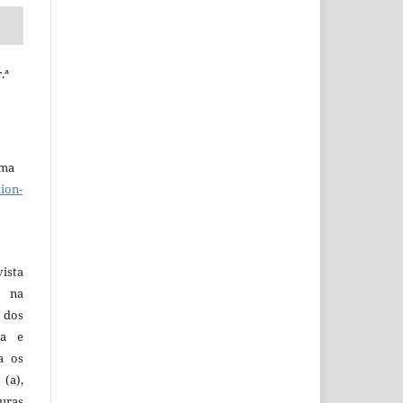
.ª
uma
ion-
vista
a na
, dos
sa e
ra os
(a),
uras