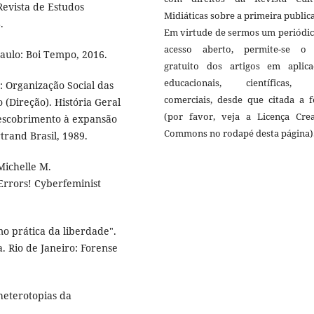
 Revista de Estudos
Midiáticas sobre a primeira public
.
Em virtude de sermos um periódic
acesso aberto, permite-se o
Paulo: Boi Tempo, 2016.
gratuito dos artigos em aplica
educacionais, científicas,
 Organização Social das
comerciais, desde que citada a f
(Direção). História Geral
(por favor, veja a Licença Crea
 descobrimento à expansão
Commons no rodapé desta página)
rtrand Brasil, 1989.
ichelle M.
rrors! Cyberfeminist
o prática da liberdade".
ca. Rio de Janeiro: Forense
heterotopias da