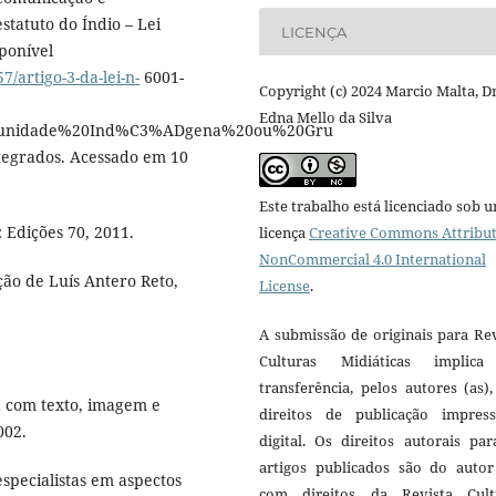
estatuto do Índio – Lei
LICENÇA
sponível
/artigo-3-da-lei-n-
6001-
Copyright (c) 2024 Marcio Malta, Dr
Edna Mello da Silva
omunidade%20Ind%C3%ADgena%20ou%20Gru
grados. Acessado em 10
Este trabalho está licenciado sob 
 Edições 70, 2011.
licença
Creative Commons Attribut
NonCommercial 4.0 International
ão de Luís Antero Reto,
License
.
A submissão de originais para Re
Culturas Midiáticas implic
transferência, pelos autores (as)
a com texto, imagem e
direitos de publicação impres
002.
digital. Os direitos autorais pa
artigos publicados são do autor 
pecialistas em aspectos
com direitos da Revista Cult