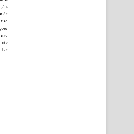
ação.
o de
 uso
ções
 não
onte
tive
.