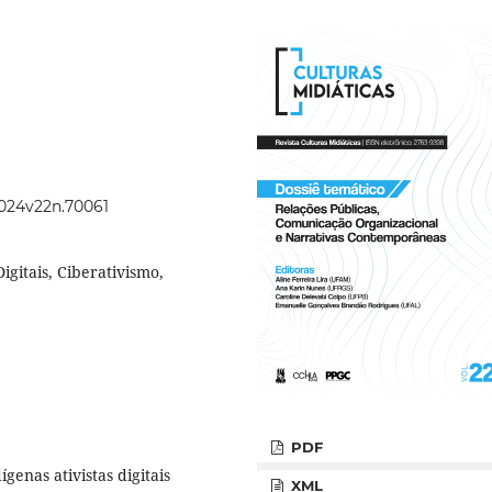
2024v22n.70061
igitais, Ciberativismo,
PDF
enas ativistas digitais
XML