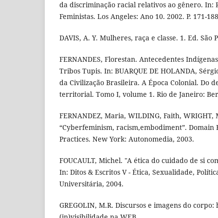
da discriminação racial relativos ao gênero. In:
Feministas. Los Angeles: Ano 10. 2002. P. 171-188
DAVIS, A. Y. Mulheres, raça e classe. 1. Ed. São 
FERNANDES, Florestan. Antecedentes Indígenas:
Tribos Tupis. In: BUARQUE DE HOLANDA, Sérgio 
da Civilização Brasileira. A Época Colonial. Do
territorial. Tomo I, volume 1. Rio de Janeiro: Be
FERNANDEZ, Maria, WILDING, Faith, WRIGHT, M
“Cyberfeminism, racism,embodiment”. Domain E
Practices. New York: Autonomedia, 2003.
FOUCAULT, Michel. "A ética do cuidado de si com
In: Ditos & Escritos V - Ética, Sexualidade, Políti
Universitária, 2004.
GREGOLIN, M.R. Discursos e imagens do corpo: 
(in)visibilidade na WEB.