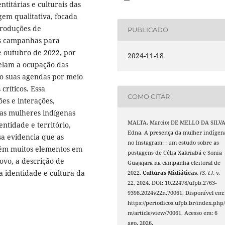
ntitárias e culturais das
em qualitativa, focada
produções de
PUBLICADO
as campanhas para
e outubro de 2022, por
2024-11-18
velam a ocupação das
do suas agendas por meio
ríticos. Essa
COMO CITAR
ões e interações,
das mulheres indígenas
MALTA, Marcio; DE MELLO DA SILVA
entidade e território,
Edna. A presença da mulher indígen
sa evidencia que as
no Instagram: : um estudo sobre as
 têm muitos elementos em
postagens de Célia Xakriabá e Sonia
ovo, a descrição de
Guajajara na campanha eleitoral de
a identidade e cultura da
2022.
Culturas Midiáticas
,
[S. l.]
, v.
22, 2024. DOI: 10.22478/ufpb.2763-
9398.2024v22n.70061. Disponível em:
https://periodicos.ufpb.br/index.php/
m/article/view/70061. Acesso em: 6
ago. 2026.