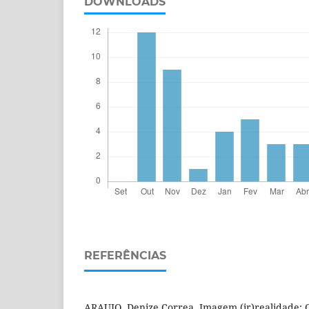
DOWNLOADS
REFERÊNCIAS
ARAUJO, Denize Correa. Imagem (ir)realidade: