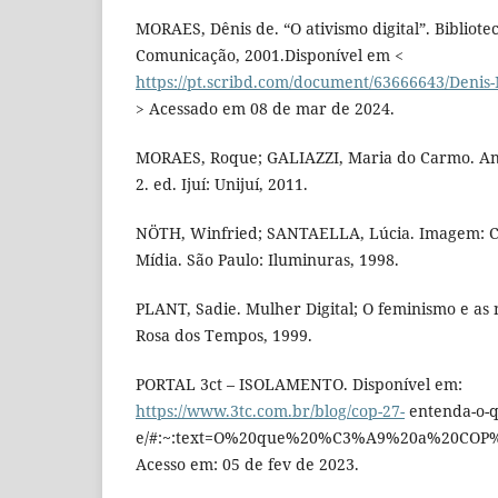
MORAES, Dênis de. “O ativismo digital”. Bibliote
Comunicação, 2001.Disponível em <
https://pt.scribd.com/document/63666643/Denis
> Acessado em 08 de mar de 2024.
MORAES, Roque; GALIAZZI, Maria do Carmo. Anál
2. ed. Ijuí: Unijuí, 2011.
NÖTH, Winfried; SANTAELLA, Lúcia. Imagem: Co
Mídia. São Paulo: Iluminuras, 1998.
PLANT, Sadie. Mulher Digital; O feminismo e as 
Rosa dos Tempos, 1999.
PORTAL 3ct – ISOLAMENTO. Disponível em:
https://www.3tc.com.br/blog/cop-27-
entenda-o-
e/#:~:text=O%20que%20%C3%A9%20a%20COP%
Acesso em: 05 de fev de 2023.