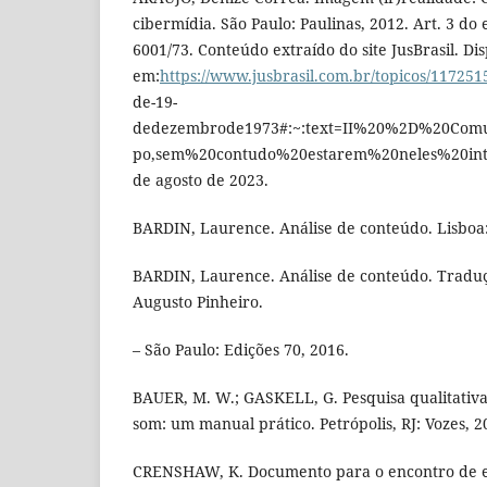
cibermídia. São Paulo: Paulinas, 2012. Art. 3 do 
6001/73. Conteúdo extraído do site JusBrasil. Di
em:
https://www.jusbrasil.com.br/topicos/11725157
de-19-
dedezembrode1973#:~:text=II%20%2D%20C
po,sem%20contudo%20estarem%20neles%20inte
de agosto de 2023.
BARDIN, Laurence. Análise de conteúdo. Lisboa:
BARDIN, Laurence. Análise de conteúdo. Traduç
Augusto Pinheiro.
– São Paulo: Edições 70, 2016.
BAUER, M. W.; GASKELL, G. Pesquisa qualitativ
som: um manual prático. Petrópolis, RJ: Vozes, 2
CRENSHAW, K. Documento para o encontro de es