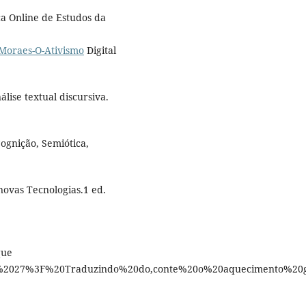
ca Online de Estudos da
-Moraes-O-Ativismo
Digital
ise textual discursiva.
gnição, Semiótica,
novas Tecnologias.1 ed.
que
2027%3F%20Traduzindo%20do,conte%20o%20aquecimento%20