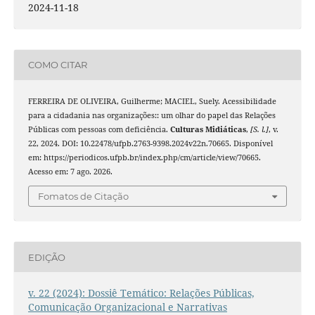
2024-11-18
COMO CITAR
FERREIRA DE OLIVEIRA, Guilherme; MACIEL, Suely. Acessibilidade
para a cidadania nas organizações:: um olhar do papel das Relações
Públicas com pessoas com deficiência.
Culturas Midiáticas
,
[S. l.]
, v.
22, 2024. DOI: 10.22478/ufpb.2763-9398.2024v22n.70665. Disponível
em: https://periodicos.ufpb.br/index.php/cm/article/view/70665.
Acesso em: 7 ago. 2026.
Fomatos de Citação
EDIÇÃO
v. 22 (2024): Dossiê Temático: Relações Públicas,
Comunicação Organizacional e Narrativas