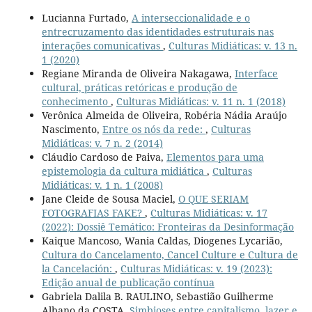
Lucianna Furtado,
A interseccionalidade e o
entrecruzamento das identidades estruturais nas
interações comunicativas
,
Culturas Midiáticas: v. 13 n.
1 (2020)
Regiane Miranda de Oliveira Nakagawa,
Interface
cultural, práticas retóricas e produção de
conhecimento
,
Culturas Midiáticas: v. 11 n. 1 (2018)
Verônica Almeida de Oliveira, Robéria Nádia Araújo
Nascimento,
Entre os nós da rede:
,
Culturas
Midiáticas: v. 7 n. 2 (2014)
Cláudio Cardoso de Paiva,
Elementos para uma
epistemologia da cultura midiática
,
Culturas
Midiáticas: v. 1 n. 1 (2008)
Jane Cleide de Sousa Maciel,
O QUE SERIAM
FOTOGRAFIAS FAKE?
,
Culturas Midiáticas: v. 17
(2022): Dossiê Temático: Fronteiras da Desinformação
Kaique Mancoso, Wania Caldas, Diogenes Lycarião,
Cultura do Cancelamento, Cancel Culture e Cultura de
la Cancelación:
,
Culturas Midiáticas: v. 19 (2023):
Edição anual de publicação contínua
Gabriela Dalila B. RAULINO, Sebastião Guilherme
Albano da COSTA,
Simbioses entre capitalismo, lazer e