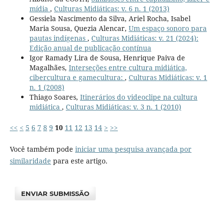
mídia
,
Culturas Midiáticas: v. 6 n. 1 (2013)
Gessiela Nascimento da Silva, Ariel Rocha, Isabel
Maria Sousa, Quezia Alencar,
Um espaço sonoro para
pautas indígenas
,
Culturas Midiáticas: v. 21 (2024):
Edição anual de publicação contínua
Igor Ramady Lira de Sousa, Henrique Paiva de
Magalhães,
Interseções entre cultura midiática,
cibercultura e gamecultura:
,
Culturas Midiáticas: v. 1
n. 1 (2008)
Thiago Soares,
Itinerários do videoclipe na cultura
midiática
,
Culturas Midiáticas: v. 3 n. 1 (2010)
<<
<
5
6
7
8
9
10
11
12
13
14
>
>>
Você também pode
iniciar uma pesquisa avançada por
similaridade
para este artigo.
ENVIAR SUBMISSÃO