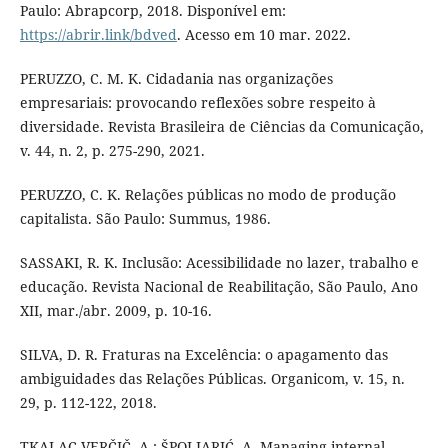
Paulo: Abrapcorp, 2018. Disponível em:
https://abrir.link/bdved
. Acesso em 10 mar. 2022.
PERUZZO, C. M. K. Cidadania nas organizações
empresariais: provocando reflexões sobre respeito à
diversidade. Revista Brasileira de Ciências da Comunicação,
v. 44, n. 2, p. 275-290, 2021.
PERUZZO, C. K. Relações públicas no modo de produção
capitalista. São Paulo: Summus, 1986.
SASSAKI, R. K. Inclusão: Acessibilidade no lazer, trabalho e
educação. Revista Nacional de Reabilitação, São Paulo, Ano
XII, mar./abr. 2009, p. 10-16.
SILVA, D. R. Fraturas na Excelência: o apagamento das
ambiguidades das Relações Públicas. Organicom, v. 15, n.
29, p. 112-122, 2018.
TKALAC VERČIČ, A.; ŠPOLJARIĆ, A. Managing internal