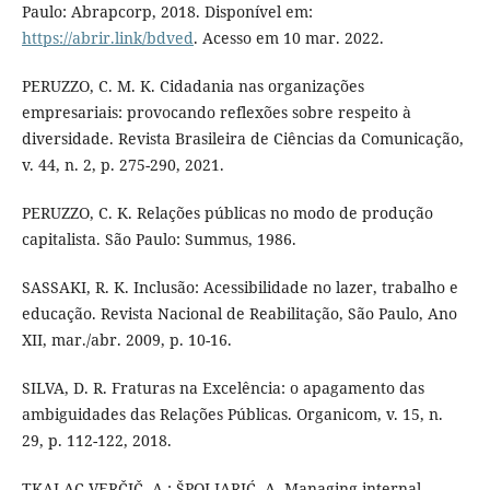
Paulo: Abrapcorp, 2018. Disponível em:
https://abrir.link/bdved
. Acesso em 10 mar. 2022.
PERUZZO, C. M. K. Cidadania nas organizações
empresariais: provocando reflexões sobre respeito à
diversidade. Revista Brasileira de Ciências da Comunicação,
v. 44, n. 2, p. 275-290, 2021.
PERUZZO, C. K. Relações públicas no modo de produção
capitalista. São Paulo: Summus, 1986.
SASSAKI, R. K. Inclusão: Acessibilidade no lazer, trabalho e
educação. Revista Nacional de Reabilitação, São Paulo, Ano
XII, mar./abr. 2009, p. 10-16.
SILVA, D. R. Fraturas na Excelência: o apagamento das
ambiguidades das Relações Públicas. Organicom, v. 15, n.
29, p. 112-122, 2018.
TKALAC VERČIČ, A.; ŠPOLJARIĆ, A. Managing internal