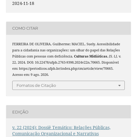
2024-11-18
COMO CITAR
FERREIRA DE OLIVEIRA, Guilherme; MACIEL, Suely. Acessibilidade
para a cidadania nas organizações:: um olhar do papel das Relações
Públicas com pessoas com deficiência.
Culturas Midiáticas
,
[S. l.]
, v.
22, 2024. DOI: 10.22478/ufpb.2763-9398.2024v22n.70665. Disponível
em: https://periodicos.ufpb.br/index.php/cm/article/view/70665.
Acesso em: 9 ago. 2026.
Fomatos de Citação
EDIÇÃO
v. 22 (2024): Dossiê Temático: Relações Públicas,
Comunicação Organizacional e Narrativas