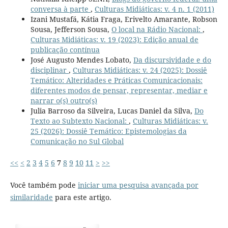
conversa à parte
,
Culturas Midiáticas: v. 4 n. 1 (2011)
Izani Mustafá, Kátia Fraga, Erivelto Amarante, Robson
Sousa, Jefferson Sousa,
O local na Rádio Nacional:
,
Culturas Midiáticas: v. 19 (2023): Edição anual de
publicação contínua
José Augusto Mendes Lobato,
Da discursividade e do
disciplinar
,
Culturas Midiáticas: v. 24 (2025): Dossiê
Temático: Alteridades e Práticas Comunicacionais:
diferentes modos de pensar, representar, mediar e
narrar o(s) outro(s)
Julia Barroso da Silveira, Lucas Daniel da Silva,
Do
Texto ao Subtexto Nacional:
,
Culturas Midiáticas: v.
25 (2026): Dossiê Temático: Epistemologias da
Comunicação no Sul Global
<<
<
2
3
4
5
6
7
8
9
10
11
>
>>
Você também pode
iniciar uma pesquisa avançada por
similaridade
para este artigo.