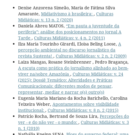
Denise Anzorena Simeão, Maria de Fátima Silva
Amarante,
Midiativismo à brasileira:
,
Culturas
Midiáticas: v. 13 n. 2 (2020)
Daniela Abreu MATOS,
“Em pauta a juventude da
periferia”: análise dos posicionamentos no jornal A
Tarde
,
Culturas Midiáticas: v. 4 n. 2 (2011)
Ilza Maria Tourinho Girardi, Eloisa Beling Loose,
A
percepção ambiental no discurso jornalístico da
revista Sustenta!
,
Culturas Midiáticas: v. 2 n. 2 (2009)
Laiza Mangas, Rosane Steinbrenner , Pedro Bragança,
A escuta como prática do jornalismo alinhado ao bem-
viver na/sobre Amazônia
,
Culturas Midiáticas: v. 24
(2025): Dossiê Temático: Alteridades e Práticas
Comunicacionais: diferentes modos de pensar,
representar, mediar e narrar o(s) outro(s)
Eugenia Maria Mariano da Rocha Barichello, Carolina
Teixeira Weber,
Apontamentos sobre visibilidade
institucional:
,
Culturas Midiáticas: v. 8 n. 2 (2015)
Patrício Rocha, Bertrand de Souza Lira,
Percepções do
ver - e do não ver - o mundo:
,
Culturas Midiáticas: v. 3
n. 1 (2010)
Nathália Kneipp SENA,
Blogs do governo federal: uma