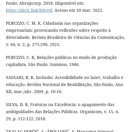
Paulo: Abrapcorp, 2018. Disponível em:
https://abrir.link/bdved
. Acesso em 10 mar. 2022.
PERUZZO, C. M. K. Cidadania nas organizações
empresariais: provocando reflexões sobre respeito à
diversidade. Revista Brasileira de Ciências da Comunicação,
v. 44, n. 2, p. 275-290, 2021.
PERUZZO, C. K. Relações públicas no modo de produção
capitalista. São Paulo: Summus, 1986.
SASSAKI, R. K. Inclusão: Acessibilidade no lazer, trabalho e
educação. Revista Nacional de Reabilitação, São Paulo, Ano
XII, mar./abr. 2009, p. 10-16.
SILVA, D. R. Fraturas na Excelência: o apagamento das
ambiguidades das Relações Públicas. Organicom, v. 15, n.
29, p. 112-122, 2018.
TKALAC VERČIČ, A.; ŠPOLJARIĆ, A. Managing internal