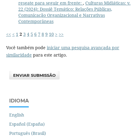
resgate para seguir em frente:
,
Culturas Midiáticas: v.
22 (2024): Dossiê Temático: Relações Públicas,
Comunicação Organizacional e Narrativas
Contemporâneas
<<
<
1
2
3
4
5
6
7
8
9
10
>
>>
Você também pode
iniciar uma pesquisa avançada por
similaridade
para este artigo.
ENVIAR SUBMISSÃO
IDIOMA
English
Español (España)
Português (Brasil)