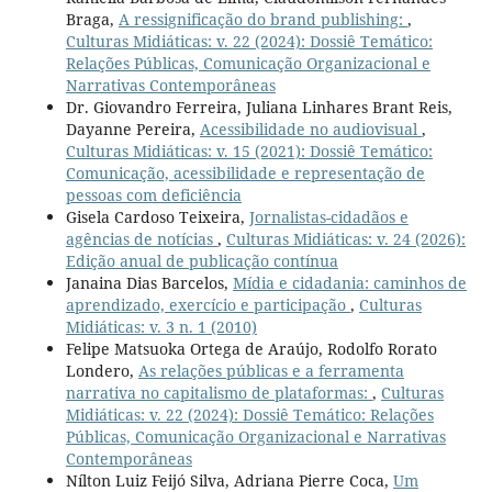
Braga,
A ressignificação do brand publishing:
,
Culturas Midiáticas: v. 22 (2024): Dossiê Temático:
Relações Públicas, Comunicação Organizacional e
Narrativas Contemporâneas
Dr. Giovandro Ferreira, Juliana Linhares Brant Reis,
Dayanne Pereira,
Acessibilidade no audiovisual
,
Culturas Midiáticas: v. 15 (2021): Dossiê Temático:
Comunicação, acessibilidade e representação de
pessoas com deficiência
Gisela Cardoso Teixeira,
Jornalistas-cidadãos e
agências de notícias
,
Culturas Midiáticas: v. 24 (2026):
Edição anual de publicação contínua
Janaina Dias Barcelos,
Mídia e cidadania: caminhos de
aprendizado, exercício e participação
,
Culturas
Midiáticas: v. 3 n. 1 (2010)
Felipe Matsuoka Ortega de Araújo, Rodolfo Rorato
Londero,
As relações públicas e a ferramenta
narrativa no capitalismo de plataformas:
,
Culturas
Midiáticas: v. 22 (2024): Dossiê Temático: Relações
Públicas, Comunicação Organizacional e Narrativas
Contemporâneas
Nílton Luiz Feijó Silva, Adriana Pierre Coca,
Um