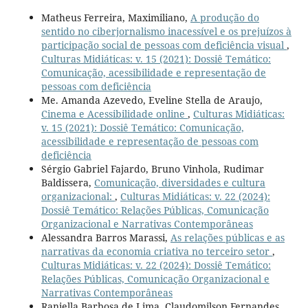
Matheus Ferreira, Maximiliano,
A produção do
sentido no ciberjornalismo inacessível e os prejuízos à
participação social de pessoas com deficiência visual
,
Culturas Midiáticas: v. 15 (2021): Dossiê Temático:
Comunicação, acessibilidade e representação de
pessoas com deficiência
Me. Amanda Azevedo, Eveline Stella de Araujo,
Cinema e Acessibilidade online
,
Culturas Midiáticas:
v. 15 (2021): Dossiê Temático: Comunicação,
acessibilidade e representação de pessoas com
deficiência
Sérgio Gabriel Fajardo, Bruno Vinhola, Rudimar
Baldissera,
Comunicação, diversidades e cultura
organizacional:
,
Culturas Midiáticas: v. 22 (2024):
Dossiê Temático: Relações Públicas, Comunicação
Organizacional e Narrativas Contemporâneas
Alessandra Barros Marassi,
As relações públicas e as
narrativas da economia criativa no terceiro setor
,
Culturas Midiáticas: v. 22 (2024): Dossiê Temático:
Relações Públicas, Comunicação Organizacional e
Narrativas Contemporâneas
Raniella Barbosa de Lima, Claudomilson Fernandes