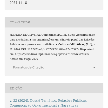
2024-11-18
COMO CITAR
FERREIRA DE OLIVEIRA, Guilherme; MACIEL, Suely. Acessibilidade
para a cidadania nas organizações:: um olhar do papel das Relações
Públicas com pessoas com deficiência.
Culturas Midiáticas
,
[S. l.]
, v.
22, 2024. DOI: 10.22478/ufpb.2763-9398.2024v22n.70665. Disponível
em: https://periodicos.ufpb.br/index.php/cm/article/view/70665.
Acesso em: 9 ago. 2026.
Fomatos de Citação
EDIÇÃO
v. 22 (2024): Dossiê Temático: Relações Públicas,
Comunicação Organizacional e Narrativas