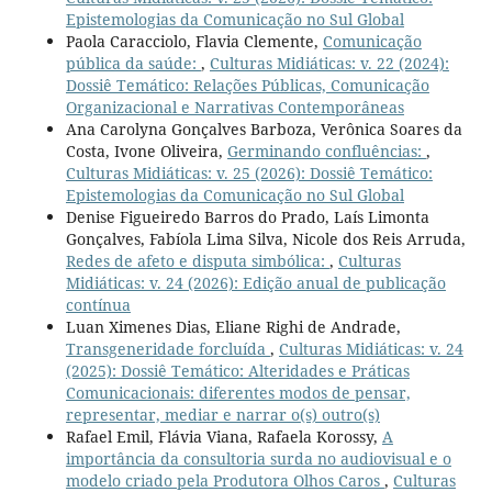
Epistemologias da Comunicação no Sul Global
Paola Caracciolo, Flavia Clemente,
Comunicação
pública da saúde:
,
Culturas Midiáticas: v. 22 (2024):
Dossiê Temático: Relações Públicas, Comunicação
Organizacional e Narrativas Contemporâneas
Ana Carolyna Gonçalves Barboza, Verônica Soares da
Costa, Ivone Oliveira,
Germinando confluências:
,
Culturas Midiáticas: v. 25 (2026): Dossiê Temático:
Epistemologias da Comunicação no Sul Global
Denise Figueiredo Barros do Prado, Laís Limonta
Gonçalves, Fabíola Lima Silva, Nicole dos Reis Arruda,
Redes de afeto e disputa simbólica:
,
Culturas
Midiáticas: v. 24 (2026): Edição anual de publicação
contínua
Luan Ximenes Dias, Eliane Righi de Andrade,
Transgeneridade forcluída
,
Culturas Midiáticas: v. 24
(2025): Dossiê Temático: Alteridades e Práticas
Comunicacionais: diferentes modos de pensar,
representar, mediar e narrar o(s) outro(s)
Rafael Emil, Flávia Viana, Rafaela Korossy,
A
importância da consultoria surda no audiovisual e o
modelo criado pela Produtora Olhos Caros
,
Culturas