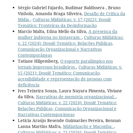
Sérgio Gabriel Fajardo, Rudimar Baldissera , Bruno
Vinhola, Amanda Braga Silveira,
Desafio de Crítica da
Mídia
,
Culturas Midiáticas: v. 17 (2022): Dossiê
Temático: Fronteiras da Desinformação
Marcio Malta, Edna Mello da Silva,
A presença da
mulher indígena no Instagram:
,
Culturas Midiáticas:
v. 22 (2024): Dossiê Temático: Relações Públicas,
Comunicação Organizacional e Narrativas
Contemporâneas
Tatiane Hilgemberg,
O esporte paralímpico nos
jornais impressos brasileiros
,
Culturas Midiáticas: v.
15 (2021): Dossiê Temático: Comunicação,
acessibilidade e representação de pessoas com
deficiência
Ives Teixeira Souza, Laura Nayara Pimenta, Viviane
da Silva,
Narrativas de memória organizacional:
,
Culturas Midiáticas: v. 22 (2024): Dossiê Temático:
Relações Públicas, Comunicação Organizacional e
Narrativas Contemporâneas
Letícia Araújo Resende Guimarães Pereira, Rennan
Lanna Martins Mafra,
Midiatização e Maconha:
,
Culturas Midiáticas: v. 25 (2026): Dossiê Temático: