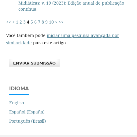
Midiáticas: v. 19 (2023): Edição anual de publicação
contínua
<<
<
1
2
3
4
5
6
7
8
9
10
>
>>
Você também pode
iniciar uma pesquisa avançada por
similaridade
para este artigo.
ENVIAR SUBMISSÃO
IDIOMA
English
Español (España)
Português (Brasil)