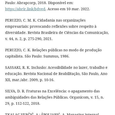
Paulo: Abrapcorp, 2018. Disponível em:
https://abrir.link/bdved
. Acesso em 10 mar. 2022.
PERUZZO, C. M. K. Cidadania nas organizações
empresariais: provocando reflexões sobre respeito à
diversidade. Revista Brasileira de Ciências da Comunicação,
v. 44, n. 2, p. 275-290, 2021.
PERUZZO, C. K. Relações públicas no modo de produção
capitalista. São Paulo: Summus, 1986.
SASSAKI, R. K. Inclusão: Acessibilidade no lazer, trabalho e
educação. Revista Nacional de Reabilitação, São Paulo, Ano
XII, mar./abr. 2009, p. 10-16.
SILVA, D. R. Fraturas na Excelência: o apagamento das
ambiguidades das Relações Públicas. Organicom, v. 15, n.
29, p. 112-122, 2018.
TKALAC VERČIČ, A.; ŠPOLJARIĆ, A. Managing internal