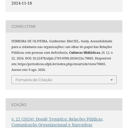
2024-11-18
COMO CITAR
FERREIRA DE OLIVEIRA, Guilherme; MACIEL, Suely. Acessibilidade
para a cidadania nas organizações:: um olhar do papel das Relações
Públicas com pessoas com deficiência.
Culturas Midiáticas
,
[S. l.]
, v.
22, 2024. DOI: 10.22478/ufpb.2763-9398.2024v22n.70665. Disponível
em: https://periodicos.ufpb.br/index.php/cm/article/view/70665.
Acesso em: 9 ago. 2026.
Fomatos de Citação
EDIÇÃO
v. 22 (2024): Dossiê Temático: Relações Públicas,
Comunicação Organizacional e Narrativas