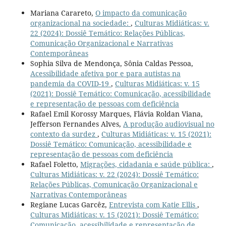
Mariana Carareto,
O impacto da comunicação
organizacional na sociedade:
,
Culturas Midiáticas: v.
22 (2024): Dossiê Temático: Relações Públicas,
Comunicação Organizacional e Narrativas
Contemporâneas
Sophia Silva de Mendonça, Sônia Caldas Pessoa,
Acessibilidade afetiva por e para autistas na
pandemia da COVID-19
,
Culturas Midiáticas: v. 15
(2021): Dossiê Temático: Comunicação, acessibilidade
e representação de pessoas com deficiência
Rafael Emil Korossy Marques, Flávia Roldan Viana,
Jefferson Fernandes Alves,
A produção audiovisual no
contexto da surdez
,
Culturas Midiáticas: v. 15 (2021):
Dossiê Temático: Comunicação, acessibilidade e
representação de pessoas com deficiência
Rafael Foletto,
Migrações, cidadania e saúde pública:
,
Culturas Midiáticas: v. 22 (2024): Dossiê Temático:
Relações Públicas, Comunicação Organizacional e
Narrativas Contemporâneas
Regiane Lucas Garcêz,
Entrevista com Katie Ellis
,
Culturas Midiáticas: v. 15 (2021): Dossiê Temático:
Comunicação, acessibilidade e representação de