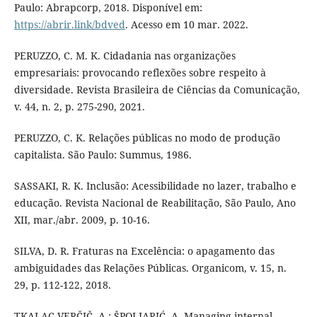
Paulo: Abrapcorp, 2018. Disponível em:
https://abrir.link/bdved
. Acesso em 10 mar. 2022.
PERUZZO, C. M. K. Cidadania nas organizações
empresariais: provocando reflexões sobre respeito à
diversidade. Revista Brasileira de Ciências da Comunicação,
v. 44, n. 2, p. 275-290, 2021.
PERUZZO, C. K. Relações públicas no modo de produção
capitalista. São Paulo: Summus, 1986.
SASSAKI, R. K. Inclusão: Acessibilidade no lazer, trabalho e
educação. Revista Nacional de Reabilitação, São Paulo, Ano
XII, mar./abr. 2009, p. 10-16.
SILVA, D. R. Fraturas na Excelência: o apagamento das
ambiguidades das Relações Públicas. Organicom, v. 15, n.
29, p. 112-122, 2018.
TKALAC VERČIČ, A.; ŠPOLJARIĆ, A. Managing internal