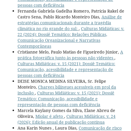
pessoas com deficiência
Fernanda Gabriela Gadelha Romero, Patrícia Rakel de
Castro Sena, Pablo Ricardo Monteiro Dias,
Análise de
estratégias comunicacionais durante a tragédia
climática no rio grande do sul:
,
Culturas Midiáticas: v.
22 (2024): Dossiê Temático: Relações Públicas,
Comunicação Organizacional e Narrativas
Contemporâneas
Cristianne Melo, Paulo Matias de Figueiredo Júnior,
A
prática fotográfica junto às pessoas não videntes
,
Culturas Midiáticas: v. 15 (2021): Dossiê Temático:
Comunicação, acessibilidade e representação de
pessoas com deficiência
DEISE MONICA MEDINA SILVEIRA, Sr. Felipe
Monteiro,
Charges bilíngues acessíveis em prol da
inclusão
,
Culturas Midiáticas: v. 15 (2021): Dossiê
Temático: Comunicação, acessibilidade e
representação de pessoas com deficiência
Marcela Kaylany Gomes da Silva, Elane Abreu de
Oliveira,
Miolar é afeto
,
Culturas Midiáticas: v. 24
(2026): Edição anual de publicação contínua
Ana Karin Nunes , Laura Dias,
Comunicação de risco