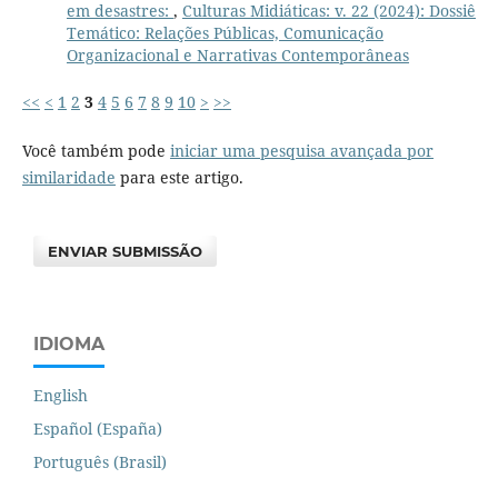
em desastres:
,
Culturas Midiáticas: v. 22 (2024): Dossiê
Temático: Relações Públicas, Comunicação
Organizacional e Narrativas Contemporâneas
<<
<
1
2
3
4
5
6
7
8
9
10
>
>>
Você também pode
iniciar uma pesquisa avançada por
similaridade
para este artigo.
ENVIAR SUBMISSÃO
IDIOMA
English
Español (España)
Português (Brasil)