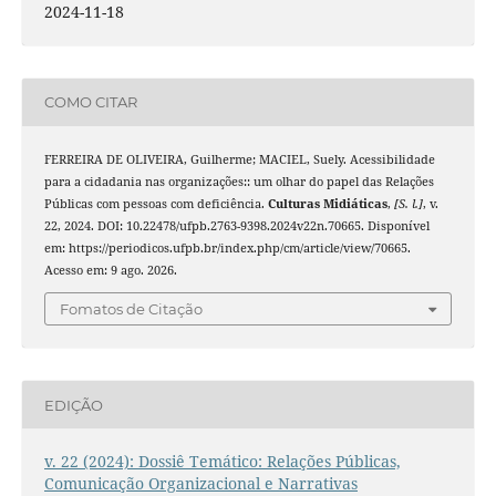
2024-11-18
COMO CITAR
FERREIRA DE OLIVEIRA, Guilherme; MACIEL, Suely. Acessibilidade
para a cidadania nas organizações:: um olhar do papel das Relações
Públicas com pessoas com deficiência.
Culturas Midiáticas
,
[S. l.]
, v.
22, 2024. DOI: 10.22478/ufpb.2763-9398.2024v22n.70665. Disponível
em: https://periodicos.ufpb.br/index.php/cm/article/view/70665.
Acesso em: 9 ago. 2026.
Fomatos de Citação
EDIÇÃO
v. 22 (2024): Dossiê Temático: Relações Públicas,
Comunicação Organizacional e Narrativas