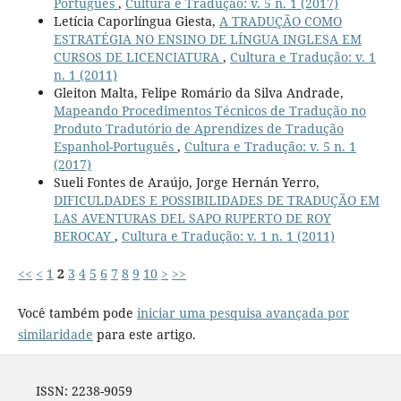
Português
,
Cultura e Tradução: v. 5 n. 1 (2017)
Letícia Caporlíngua Giesta,
A TRADUÇÃO COMO
ESTRATÉGIA NO ENSINO DE LÍNGUA INGLESA EM
CURSOS DE LICENCIATURA
,
Cultura e Tradução: v. 1
n. 1 (2011)
Gleiton Malta, Felipe Romário da Silva Andrade,
Mapeando Procedimentos Técnicos de Tradução no
Produto Tradutório de Aprendizes de Tradução
Espanhol-Português
,
Cultura e Tradução: v. 5 n. 1
(2017)
Sueli Fontes de Araújo, Jorge Hernán Yerro,
DIFICULDADES E POSSIBILIDADES DE TRADUÇÃO EM
LAS AVENTURAS DEL SAPO RUPERTO DE ROY
BEROCAY
,
Cultura e Tradução: v. 1 n. 1 (2011)
<<
<
1
2
3
4
5
6
7
8
9
10
>
>>
Você também pode
iniciar uma pesquisa avançada por
similaridade
para este artigo.
ISSN: 2238-9059