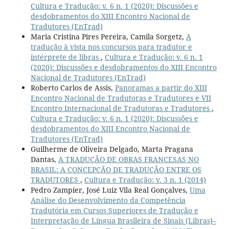
Cultura e Tradução: v. 6 n. 1 (2020): Discussões e
desdobramentos do XIII Encontro Nacional de
Tradutores (EnTrad)
Maria Cristina Pires Pereira, Camila Sorgetz,
A
tradução à vista nos concursos para tradutor e
intérprete de libras
,
Cultura e Tradução: v. 6 n. 1
(2020): Discussões e desdobramentos do XIII Encontro
Nacional de Tradutores (EnTrad)
Roberto Carlos de Assis,
Panoramas a partir do XIII
Encontro Nacional de Tradutoras e Tradutores e VII
Encontro Internacional de Tradutoras e Tradutores
,
Cultura e Tradução: v. 6 n. 1 (2020): Discussões e
desdobramentos do XIII Encontro Nacional de
Tradutores (EnTrad)
Guilherme de Oliveira Delgado, Marta Pragana
Dantas,
A TRADUÇÃO DE OBRAS FRANCESAS NO
BRASIL: A CONCEPÇÃO DE TRADUÇÃO ENTRE OS
TRADUTORES
,
Cultura e Tradução: v. 3 n. 1 (2014)
Pedro Zampier, José Luiz Vila Real Gonçalves,
Uma
Análise do Desenvolvimento da Competência
Tradutória em Cursos Superiores de Tradução e
Interpretação de Língua Brasileira de Sinais (Libras)–