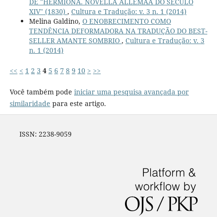
DE "HERMIONA. NOVELLA ALLEMÃA DO SÉCULO
XIV" (1830)
,
Cultura e Tradução: v. 3 n. 1 (2014)
Melina Galdino,
O ENOBRECIMENTO COMO
TENDÊNCIA DEFORMADORA NA TRADUÇÃO DO BEST-
SELLER AMANTE SOMBRIO
,
Cultura e Tradução: v. 3
n. 1 (2014)
<<
<
1
2
3
4
5
6
7
8
9
10
>
>>
Você também pode
iniciar uma pesquisa avançada por
similaridade
para este artigo.
ISSN: 2238-9059