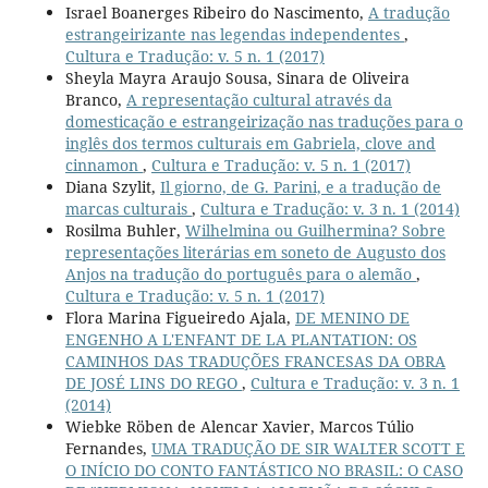
Israel Boanerges Ribeiro do Nascimento,
A tradução
estrangeirizante nas legendas independentes
,
Cultura e Tradução: v. 5 n. 1 (2017)
Sheyla Mayra Araujo Sousa, Sinara de Oliveira
Branco,
A representação cultural através da
domesticação e estrangeirização nas traduções para o
inglês dos termos culturais em Gabriela, clove and
cinnamon
,
Cultura e Tradução: v. 5 n. 1 (2017)
Diana Szylit,
Il giorno, de G. Parini, e a tradução de
marcas culturais
,
Cultura e Tradução: v. 3 n. 1 (2014)
Rosilma Buhler,
Wilhelmina ou Guilhermina? Sobre
representações literárias em soneto de Augusto dos
Anjos na tradução do português para o alemão
,
Cultura e Tradução: v. 5 n. 1 (2017)
Flora Marina Figueiredo Ajala,
DE MENINO DE
ENGENHO A L'ENFANT DE LA PLANTATION: OS
CAMINHOS DAS TRADUÇÕES FRANCESAS DA OBRA
DE JOSÉ LINS DO REGO
,
Cultura e Tradução: v. 3 n. 1
(2014)
Wiebke Röben de Alencar Xavier, Marcos Túlio
Fernandes,
UMA TRADUÇÃO DE SIR WALTER SCOTT E
O INÍCIO DO CONTO FANTÁSTICO NO BRASIL: O CASO