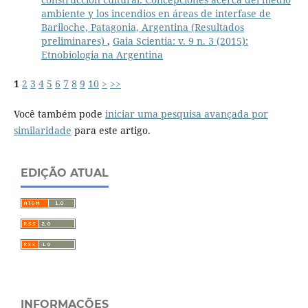
ambiente y los incendios en áreas de interfase de
Bariloche, Patagonia, Argentina (Resultados
preliminares)
,
Gaia Scientia: v. 9 n. 3 (2015):
Etnobiologia na Argentina
1
2
3
4
5
6
7
8
9
10
>
>>
Você também pode
iniciar uma pesquisa avançada por
similaridade
para este artigo.
EDIÇÃO ATUAL
INFORMAÇÕES