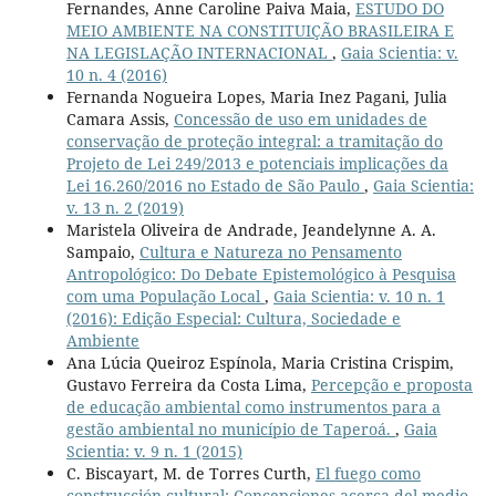
Fernandes, Anne Caroline Paiva Maia,
ESTUDO DO
MEIO AMBIENTE NA CONSTITUIÇÃO BRASILEIRA E
NA LEGISLAÇÃO INTERNACIONAL
,
Gaia Scientia: v.
10 n. 4 (2016)
Fernanda Nogueira Lopes, Maria Inez Pagani, Julia
Camara Assis,
Concessão de uso em unidades de
conservação de proteção integral: a tramitação do
Projeto de Lei 249/2013 e potenciais implicações da
Lei 16.260/2016 no Estado de São Paulo
,
Gaia Scientia:
v. 13 n. 2 (2019)
Maristela Oliveira de Andrade, Jeandelynne A. A.
Sampaio,
Cultura e Natureza no Pensamento
Antropológico: Do Debate Epistemológico à Pesquisa
com uma População Local
,
Gaia Scientia: v. 10 n. 1
(2016): Edição Especial: Cultura, Sociedade e
Ambiente
Ana Lúcia Queiroz Espínola, Maria Cristina Crispim,
Gustavo Ferreira da Costa Lima,
Percepção e proposta
de educação ambiental como instrumentos para a
gestão ambiental no município de Taperoá.
,
Gaia
Scientia: v. 9 n. 1 (2015)
C. Biscayart, M. de Torres Curth,
El fuego como
construcción cultural: Concepciones acerca del medio