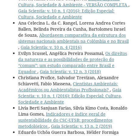
Cultura, Sociedade & Ambiente - VERSÃO COMPLETA
,
Gaia Scientia: v. 10 n. 1 (2016): Edição Especial:
Cultura, Sociedade e Ambiente
Ana Celecina L. da C. Rangel, Lorena Andrea Cortes
Ballen, Belinda Pereira da Cunha, Bartolomeu Israel
de Souza,
Abordagem comparativa da estrutura dos
sistemas nacionais ambientais na Colômbia e no Brasil
,
Gaia Scientia: v. 10 n. 4 (2016)
Evilyn Scussel, Angélica Pereira Possamai,
Os direitos
da natureza e as possibilidades de proteção do
“comum”: um estudo comparado entre Brasil e
Equador
,
Gaia Scientia: v. 12 n. 3 (2018)
Christiana Profice, Salvador Trevizan, Alexandre
Schiavetti, Fabio Massena,
Cientistas Ambientais:
Acadêmicos ou Ambientalistas Profissionais?
,
Gaia
Scientia: v. 10 n. 1 (2016): Edição Especial: Cultura,
Sociedade e Ambiente
Livia Berti Sanjuan Farias, Silvia Kimo Costa, Ronaldo
Lima Gomes,
Indicadores e índice geral de
sustentabilidade do CSC-UFSB: procedimentos
metodológicos
,
Gaia Scientia: v. 13 n. 2 (2019)
Eduardo Uchôa Guerra Barbosa, Hélder Formiga