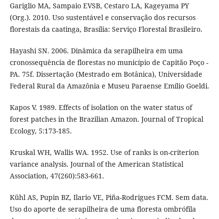
Gariglio MA, Sampaio EVSB, Cestaro LA, Kageyama PY
(Org.). 2010. Uso sustentável e conservação dos recursos
florestais da caatinga, Brasília: Serviço Florestal Brasileiro.
Hayashi SN. 2006. Dinâmica da serapilheira em uma
cronossequência de florestas no município de Capitão Poço -
PA. 75f. Dissertação (Mestrado em Botânica), Universidade
Federal Rural da Amazônia e Museu Paraense Emílio Goeldi.
Kapos V. 1989. Effects of isolation on the water status of
forest patches in the Brazilian Amazon. Journal of Tropical
Ecology, 5:173-185.
Kruskal WH, Wallis WA. 1952. Use of ranks is on-criterion
variance analysis. Journal of the American Statistical
Association, 47(260):583-661.
Kühl AS, Pupin BZ, Ilario VE, Piña-Rodrigues FCM. Sem data.
Uso do aporte de serapilheira de uma floresta ombrófila