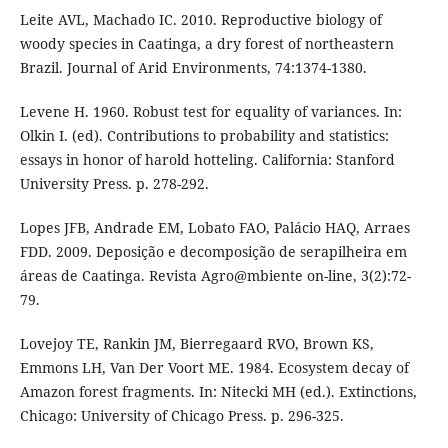
Leite AVL, Machado IC. 2010. Reproductive biology of
woody species in Caatinga, a dry forest of northeastern
Brazil. Journal of Arid Environments, 74:1374-1380.
Levene H. 1960. Robust test for equality of variances. In:
Olkin I. (ed). Contributions to probability and statistics:
essays in honor of harold hotteling. California: Stanford
University Press. p. 278-292.
Lopes JFB, Andrade EM, Lobato FAO, Palácio HAQ, Arraes
FDD. 2009. Deposição e decomposição de serapilheira em
áreas de Caatinga. Revista Agro@mbiente on-line, 3(2):72-
79.
Lovejoy TE, Rankin JM, Bierregaard RVO, Brown KS,
Emmons LH, Van Der Voort ME. 1984. Ecosystem decay of
Amazon forest fragments. In: Nitecki MH (ed.). Extinctions,
Chicago: University of Chicago Press. p. 296-325.