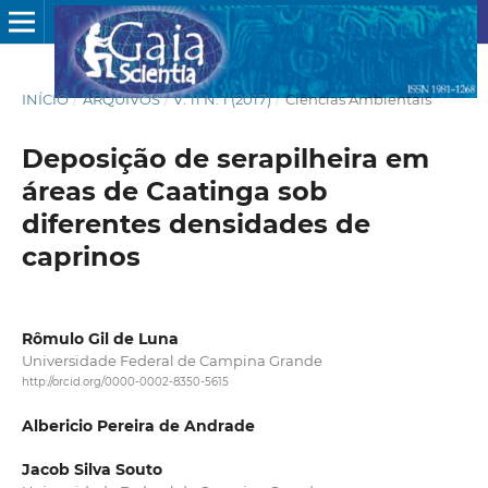
INÍCIO
/
ARQUIVOS
/
V. 11 N. 1 (2017)
/
Ciências Ambientais
Deposição de serapilheira em
áreas de Caatinga sob
diferentes densidades de
caprinos
Rômulo Gil de Luna
Universidade Federal de Campina Grande
http://orcid.org/0000-0002-8350-5615
Albericio Pereira de Andrade
Jacob Silva Souto