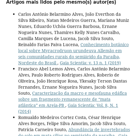
Artigos mais lidos pelo mesmo(s) autor(es)
Carlos Antônio Belarmino Alves, João Everthon da
Silva Ribeiro, Natan Medeiros Guerra, Mariana Muniz
Nunes, Eduardo Uchôa Guerra Barbosa, Ernane
Nogueira Nunes, Thamires Kelly Nunes Carvalho,
Camilla Marques de Lucena, Jacob Silva Souto,
Reinaldo Farias Paiva Lucena,
Conhecimento botânico
local sobre Myracrodruon urundeuva Allemão em
seis comunidades rurais do semiárido da Paraíba,
Nordeste do Brasil
,
Gaia Scientia: v. 13 n. 1 (2019)
Francisco Abel Lemos Alves, Carlos Antônio Belarmino
Alves, Paulo Roberto Rodrigues Alves, Roberio de
Oliveira, João Henrique Rosa, Ykesaky Terson Dantas
Fernandes, Ernane Nogueira Nunes, Jacob Silva
Souto,
Caracterização da macro e mesofauna edáfica
sobre um fragmento remanescente de “mata
atlântica” em Areia-PB
,
Gaia Scientia: Vol. 8, N. 1
(2014)
Romualdo Medeiros Cortez Costa, César Henrique
Alves Borges, Felipe Silva Amorim, Jacob Silva Souto,
Patrícia Carneiro Souto,
Abundância de invertebrados
do solo em mata ciliar no semiárido da paraíba
,
Gaia