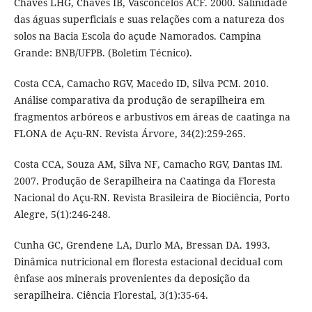
Chaves LHG, Chaves IB, Vasconcelos ACF. 2000. Salinidade
das águas superficiais e suas relações com a natureza dos
solos na Bacia Escola do açude Namorados. Campina
Grande: BNB/UFPB. (Boletim Técnico).
Costa CCA, Camacho RGV, Macedo ID, Silva PCM. 2010.
Análise comparativa da produção de serapilheira em
fragmentos arbóreos e arbustivos em áreas de caatinga na
FLONA de Açu-RN. Revista Árvore, 34(2):259-265.
Costa CCA, Souza AM, Silva NF, Camacho RGV, Dantas IM.
2007. Produção de Serapilheira na Caatinga da Floresta
Nacional do Açu-RN. Revista Brasileira de Biociência, Porto
Alegre, 5(1):246-248.
Cunha GC, Grendene LA, Durlo MA, Bressan DA. 1993.
Dinâmica nutricional em floresta estacional decidual com
ênfase aos minerais provenientes da deposição da
serapilheira. Ciência Florestal, 3(1):35-64.