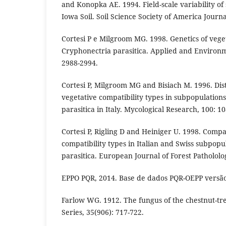
and Konopka AE. 1994. Field-scale variability of 
Iowa Soil. Soil Science Society of America Journa
Cortesi P e Milgroom MG. 1998. Genetics of veget
Cryphonectria parasitica. Applied and Environm
2988-2994.
Cortesi P, Milgroom MG and Bisiach M. 1996. Dist
vegetative compatibility types in subpopulation
parasitica in Italy. Mycological Research, 100: 1
Cortesi P, Rigling D and Heiniger U. 1998. Compa
compatibility types in Italian and Swiss subpopu
parasitica. European Journal of Forest Pathololo
EPPO PQR, 2014. Base de dados PQR-OEPP versão
Farlow WG. 1912. The fungus of the chestnut-tre
Series, 35(906): 717-722.