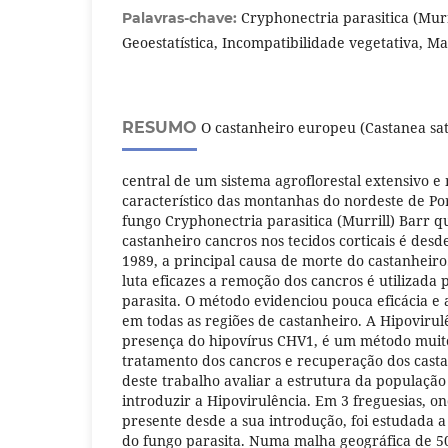
Cryphonectria parasitica (Murr
Palavras-chave:
Geoestatística, Incompatibilidade vegetativa, Ma
RESUMO
O castanheiro europeu (Castanea sati
central de um sistema agroflorestal extensivo e
característico das montanhas do nordeste de Po
fungo Cryphonectria parasitica (Murrill) Barr 
castanheiro cancros nos tecidos corticais é desd
1989, a principal causa de morte do castanheiro
luta eficazes a remoção dos cancros é utilizada 
parasita. O método evidenciou pouca eficácia e 
em todas as regiões de castanheiro. A Hipoviru
presença do hipovírus CHV1, é um método muito
tratamento dos cancros e recuperação dos castan
deste trabalho avaliar a estrutura da população 
introduzir a Hipovirulência. Em 3 freguesias, o
presente desde a sua introdução, foi estudada a
do fungo parasita. Numa malha geográfica de 5