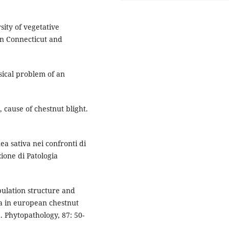
sity of vegetative
in Connecticut and
sical problem of an
 cause of chestnut blight.
ea sativa nei confronti di
zione di Patologia
pulation structure and
a in european chestnut
. Phytopathology, 87: 50-