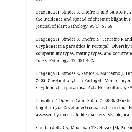
Bragança H, Simões S, Onofre N and Santos N. 20
the incidence and spread of chestnut blight in 
Journal of Plant Pathology, 91(1): 53-59.
Bragança H, Simões S, Onofre N, Tenreiro R and 
Cryphonectria parasitica in Portugal - Diversity 
compatibility types, mating types, and occurren
Forest Pathology, 37: 391-402.
Bragança H, Simões S, Santos S, Marcelino J, Ten
2005. Chestnut blight in Portugal - Monitoring a
Cryphonectria parasitica. Acta Horticulturae, 69
Breuillin F, Dutech C and Robin C. 2006. Genetic 
blight fungus Cryphonectria parasitica in four 
assessed by microsatellite markers. Mycological
Cambardella CA, Moorman TB, Novak JM, Parkin