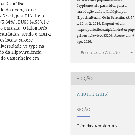
s. A análise
Cryphonectria parasitica para a
dade da doença que
introdução da luta Biológica por
 5 vc types. EU-11 é o
Hipovirulência.
Gaia Scientia
,
[S. l.]
,
(5,34%), EU66 (4,58%) e
v. 10, n. 2, 2016. Disponível em:
o parasita. O idiomorfo
https://periodicos.ufpb.br/index.php
estudadas, sendo o MAT-2
gaia/article/view/33206. Acesso em: 9
s locais, sugere
ago. 2026.
diversidade vc type na
ão da Hipovirulência
Fomatos de Citação
o do Castanheiro em
EDIÇÃO
v. 10 n. 2 (2016)
SEÇÃO
Ciências Ambientais