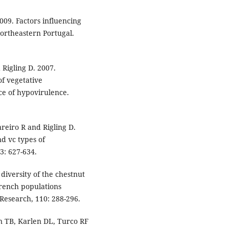
09. Factors influencing
Northeastern Portugal.
Rigling D. 2007.
of vegetative
ce of hypovirulence.
reiro R and Rigling D.
nd vc types of
3: 627-634.
diversity of the chestnut
French populations
 Research, 110: 288-296.
 TB, Karlen DL, Turco RF