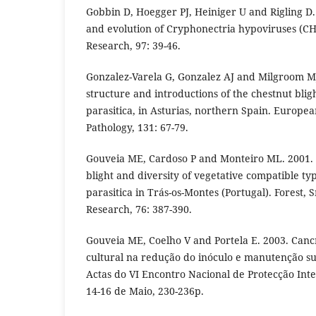
Gobbin D, Hoegger PJ, Heiniger U and Rigling D
and evolution of Cryphonectria hypoviruses (CH
Research, 97: 39-46.
Gonzalez-Varela G, Gonzalez AJ and Milgroom MJ
structure and introductions of the chestnut bli
parasitica, in Asturias, northern Spain. Europea
Pathology, 131: 67-79.
Gouveia ME, Cardoso P and Monteiro ML. 2001. 
blight and diversity of vegetative compatible ty
parasitica in Trás-os-Montes (Portugal). Forest
Research, 76: 387-390.
Gouveia ME, Coelho V and Portela E. 2003. Cancr
cultural na redução do inóculo e manutenção su
Actas do VI Encontro Nacional de Protecção Inte
14-16 de Maio, 230-236p.