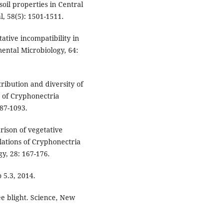
soil properties in Central
l, 58(5): 1501-1511.
ative incompatibility in
ental Microbiology, 64:
ribution and diversity of
s of Cryphonectria
087-1093.
rison of vegetative
lations of Cryphonectria
gy, 28: 167-176.
 5.3, 2014.
e blight. Science, New