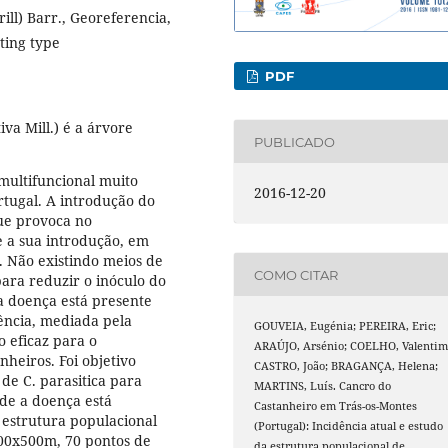
ill) Barr., Georeferencia,
ting type
PDF
va Mill.) é a árvore
PUBLICADO
 multifuncional muito
2016-12-20
rtugal. A introdução do
que provoca no
e a sua introdução, em
. Não existindo meios de
COMO CITAR
para reduzir o inóculo do
a doença está presente
lência, mediada pela
GOUVEIA, Eugénia; PEREIRA, Eric;
 eficaz para o
ARAÚJO, Arsénio; COELHO, Valentim
heiros. Foi objetivo
CASTRO, João; BRAGANÇA, Helena;
de C. parasitica para
MARTINS, Luís. Cancro do
nde a doença está
Castanheiro em Trás-os-Montes
 estrutura populacional
(Portugal): Incidência atual e estudo
00x500m, 70 pontos de
da estrutura populacional de