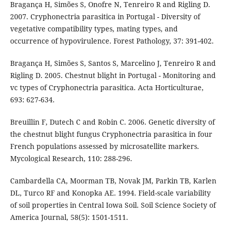
Bragança H, Simões S, Onofre N, Tenreiro R and Rigling D.
2007. Cryphonectria parasitica in Portugal - Diversity of
vegetative compatibility types, mating types, and
occurrence of hypovirulence. Forest Pathology, 37: 391-402.
Bragança H, Simões S, Santos S, Marcelino J, Tenreiro R and
Rigling D. 2005. Chestnut blight in Portugal - Monitoring and
vc types of Cryphonectria parasitica. Acta Horticulturae,
693: 627-634.
Breuillin F, Dutech C and Robin C. 2006. Genetic diversity of
the chestnut blight fungus Cryphonectria parasitica in four
French populations assessed by microsatellite markers.
Mycological Research, 110: 288-296.
Cambardella CA, Moorman TB, Novak JM, Parkin TB, Karlen
DL, Turco RF and Konopka AE. 1994. Field-scale variability
of soil properties in Central Iowa Soil. Soil Science Society of
America Journal, 58(5): 1501-1511.