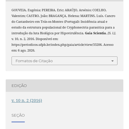
GOUVEIA, Eugénia; PEREIRA, Eric; ARAÚJO, Arsénio; COELHO,
Valentim; CASTRO, João; BRAGANÇA, Helena; MARTINS, Luís. Cancro
do Castanheiro em Trás-os-Montes (Portugal): Incidência atual e
estudo da estrutura populacional de Cryphonectria parasitica para a
introdução da luta Biológica por Hipovirulência.
Gaia Scientia
,
[S. l.]
,
v. 10, n. 2, 2016. Disponível em:
https://periodicos.ufpb.br/index.php/gaia/article/view/33206. Acesso
em: 6 ago. 2026.
Fomatos de Citação
EDIÇÃO
v. 10 n. 2 (2016)
SEÇÃO