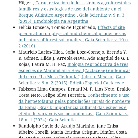
Hilgert,
Caracterización de los sistemas agroforestales
familiares y estrategias de uso del ambiente en el
Bosque Atlántico Argentino
,
Gaia Scientia: v. 9 n. 3
(2015): Etnobiologia na Argentina
Felícia Fonseca, Tomás de Figueiredo,
Effects of site
preparation on physical and chemical properties as
indicators of forest soil quality
,
Gaia Scientia: v. 10 n.
2 (2016)
Mauricio Larios-Ulloa, Sofía Loza-Cornejo, Brenda Y.
R. Gómez, Hilda J. Arreola-Nava, Ada Magdiel de G. E.
Rojas, Laura M. H. Paz,
Biología reproductiva de tres
especies de Mammillaria Haw. (Cactaceae) endémicas
del cerro “La Mesa Redonda”, Jalisco, México
,
Gaia
Scientia: v. 9 n. 2 (2015): Edição Especial Cactaceae
Fabisson Lima Campos, Ernani M. F. Lins Neto, Eraldo
Costa Neto, Felipe Silva Ferreira,
Conhecimento e uso
da herpetofauna pelas populações rurais do nordeste
da Bahia, Brasil: importância cultural das espécies e
efeito de variáveis socioeconômicas
,
Gaia Scientia: v.
18 n. 1 (2024): Gaia Scientia
Randolpho Savio de Araújo Marinho, Jane Enisa
Ribeiro Torelli, Maria Cristina Crispim, Dimítri Costa