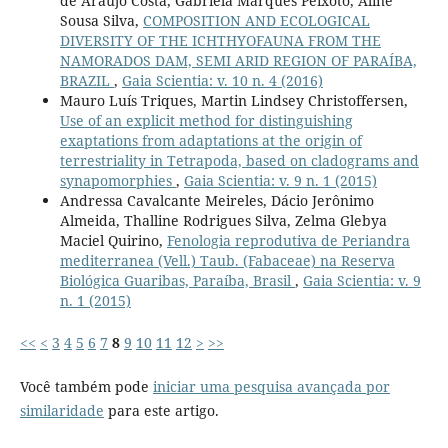
de Araújo Costa, Gabriela Marques Peixoto, Aline
Sousa Silva,
COMPOSITION AND ECOLOGICAL
DIVERSITY OF THE ICHTHYOFAUNA FROM THE
NAMORADOS DAM, SEMI ARID REGION OF PARAÍBA,
BRAZIL
,
Gaia Scientia: v. 10 n. 4 (2016)
Mauro Luís Triques, Martin Lindsey Christoffersen,
Use of an explicit method for distinguishing
exaptations from adaptations at the origin of
terrestriality in Tetrapoda, based on cladograms and
synapomorphies
,
Gaia Scientia: v. 9 n. 1 (2015)
Andressa Cavalcante Meireles, Dácio Jerônimo
Almeida, Thalline Rodrigues Silva, Zelma Glebya
Maciel Quirino,
Fenologia reprodutiva de Periandra
mediterranea (Vell.) Taub. (Fabaceae) na Reserva
Biológica Guaribas, Paraíba, Brasil
,
Gaia Scientia: v. 9
n. 1 (2015)
<<
<
3
4
5
6
7
8
9
10
11
12
>
>>
Você também pode
iniciar uma pesquisa avançada por
similaridade
para este artigo.