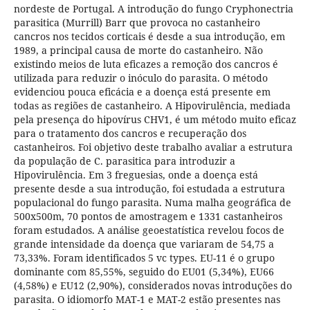
nordeste de Portugal. A introdução do fungo Cryphonectria
parasitica (Murrill) Barr que provoca no castanheiro
cancros nos tecidos corticais é desde a sua introdução, em
1989, a principal causa de morte do castanheiro. Não
existindo meios de luta eficazes a remoção dos cancros é
utilizada para reduzir o inóculo do parasita. O método
evidenciou pouca eficácia e a doença está presente em
todas as regiões de castanheiro. A Hipovirulência, mediada
pela presença do hipovírus CHV1, é um método muito eficaz
para o tratamento dos cancros e recuperação dos
castanheiros. Foi objetivo deste trabalho avaliar a estrutura
da população de C. parasitica para introduzir a
Hipovirulência. Em 3 freguesias, onde a doença está
presente desde a sua introdução, foi estudada a estrutura
populacional do fungo parasita. Numa malha geográfica de
500x500m, 70 pontos de amostragem e 1331 castanheiros
foram estudados. A análise geoestatística revelou focos de
grande intensidade da doença que variaram de 54,75 a
73,33%. Foram identificados 5 vc types. EU-11 é o grupo
dominante com 85,55%, seguido do EU01 (5,34%), EU66
(4,58%) e EU12 (2,90%), considerados novas introduções do
parasita. O idiomorfo MAT-1 e MAT-2 estão presentes nas