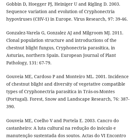
Gobbin D, Hoegger PJ, Heiniger U and Rigling D. 2003.
Sequence variation and evolution of Cryphonectria
hypoviruses (CHV-1) in Europe. Virus Research, 97: 39-46.
Gonzalez-Varela G, Gonzalez AJ and Milgroom MJ. 2011.
Clonal population structure and introductions of the
chestnut blight fungus, Cryphonectria parasitica, in
Asturias, northern Spain. European Journal of Plant
Pathology, 131: 67-79.
Gouveia ME, Cardoso P and Monteiro ML. 2001. Incidence
of chestnut blight and diversity of vegetative compatible
types of Cryphonectria parasitica in Trás-os-Montes
(Portugal). Forest, Snow and Landscape Research, 76: 387-
390.
Gouveia ME, Coelho V and Portela E. 2003. Cancro do
castanheiro: A luta cultural na redução do inóculo e
manutenção sustentada dos soutos. Actas do VI Encontro