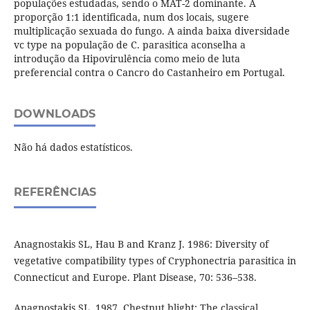
populações estudadas, sendo o MAT-2 dominante. A
proporção 1:1 identificada, num dos locais, sugere
multiplicação sexuada do fungo. A ainda baixa diversidade
vc type na população de C. parasitica aconselha a
introdução da Hipovirulência como meio de luta
preferencial contra o Cancro do Castanheiro em Portugal.
DOWNLOADS
Não há dados estatísticos.
REFERÊNCIAS
Anagnostakis SL, Hau B and Kranz J. 1986: Diversity of
vegetative compatibility types of Cryphonectria parasitica in
Connecticut and Europe. Plant Disease, 70: 536–538.
Anagnostakis SL. 1987. Chestnut blight: The classical