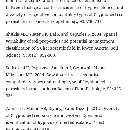
Robin C, Anziani C and Cortesi P. 2000. Relationship
between biological control, incidence of hypovirulence, and
diversity of vegetative compatibility types of Cryphonectria
parasitica in France. Phytopathology, 90: 730-737.
Shukla MK, Slater BK, Lal R and Cepuder P. 2004. Spatial
variability of soil properties and potential management
classification of a Chernozemic field in lower Austria. Soil
Science, 169(12): 852-860.
Sotirovski K, Papasova-Anakieta I, Grunwald N and
Milgroom MG. 2004. Low diversity of vegetative
compatibility types and mating type of Cryphonectria
parasitica in the southern Balkans. Plant Pathology, 53: 325-
333.
Zamora P, Martín AB, Rigling D and Diez JJ. 2012. Diversity
of Cryphonectria parasitica in western Spain and
identification of hypovirus-infected isolates. Forest
Pathology, 42: 412-419.