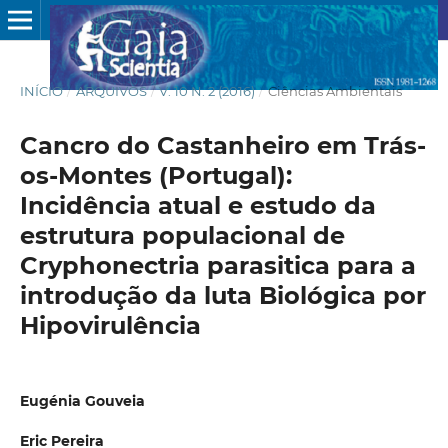
INÍCIO
/
ARQUIVOS
/
V. 10 N. 2 (2016)
/
Ciências Ambientais
Cancro do Castanheiro em Trás-
os-Montes (Portugal):
Incidência atual e estudo da
estrutura populacional de
Cryphonectria parasitica para a
introdução da luta Biológica por
Hipovirulência
Eugénia Gouveia
Eric Pereira