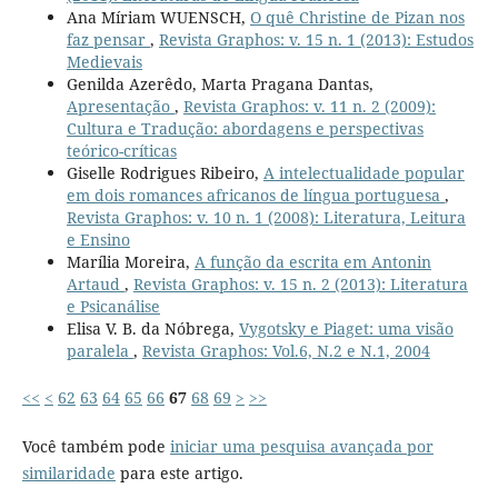
Ana Míriam WUENSCH,
O quê Christine de Pizan nos
faz pensar
,
Revista Graphos: v. 15 n. 1 (2013): Estudos
Medievais
Genilda Azerêdo, Marta Pragana Dantas,
Apresentação
,
Revista Graphos: v. 11 n. 2 (2009):
Cultura e Tradução: abordagens e perspectivas
teórico-críticas
Giselle Rodrigues Ribeiro,
A intelectualidade popular
em dois romances africanos de língua portuguesa
,
Revista Graphos: v. 10 n. 1 (2008): Literatura, Leitura
e Ensino
Marília Moreira,
A função da escrita em Antonin
Artaud
,
Revista Graphos: v. 15 n. 2 (2013): Literatura
e Psicanálise
Elisa V. B. da Nóbrega,
Vygotsky e Piaget: uma visão
paralela
,
Revista Graphos: Vol.6, N.2 e N.1, 2004
<<
<
62
63
64
65
66
67
68
69
>
>>
Você também pode
iniciar uma pesquisa avançada por
similaridade
para este artigo.