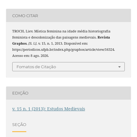
COMO CITAR
TROCH, Liev. Mística feminina na idade média historiografia
feminista e descolonização das paisagens medievais.
Revista
Graphos
,
[S. l.]
, v. 15, n. 1, 2013. Disponível em:
https://periodicos.ufpb.br/index.php/graphos/article/view/16324.
Acesso em: 8 ago. 2026.
Fomatos de Citação
EDIÇÃO
v. 15 n. 1 (2013): Estudos Medievais
SEÇÃO