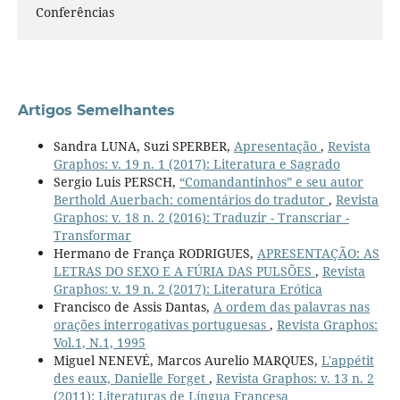
Conferências
Artigos Semelhantes
Sandra LUNA, Suzi SPERBER,
Apresentação
,
Revista
Graphos: v. 19 n. 1 (2017): Literatura e Sagrado
Sergio Luis PERSCH,
“Comandantinhos” e seu autor
Berthold Auerbach: comentários do tradutor
,
Revista
Graphos: v. 18 n. 2 (2016): Traduzir - Transcriar -
Transformar
Hermano de França RODRIGUES,
APRESENTAÇÃO: AS
LETRAS DO SEXO E A FÚRIA DAS PULSÕES
,
Revista
Graphos: v. 19 n. 2 (2017): Literatura Erótica
Francisco de Assis Dantas,
A ordem das palavras nas
orações interrogativas portuguesas
,
Revista Graphos:
Vol.1, N.1, 1995
Miguel NENEVÉ, Marcos Aurelio MARQUES,
L'appétit
des eaux, Danielle Forget
,
Revista Graphos: v. 13 n. 2
(2011): Literaturas de Língua Francesa