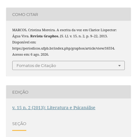
COMO CITAR
MARCOS, Cristina Moreira. A escrita da voz em Clarice Lispector:
Água Viva.
Revista Graphos
,
[S. l.]
, v. 15, n. 2, p. 9–22, 2013.
Disponível em:
https://periodicos.ufpb.br/index.php/graphos/article/view/16554.
Acesso em: 6 ago. 2026.
Fomatos de Citação
EDIÇÃO
v. 15 n. 2 (2013): Literatura e Psicanálise
SEÇÃO