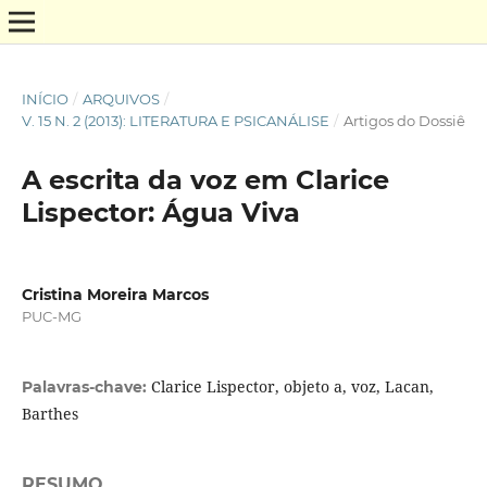
INÍCIO
/
ARQUIVOS
/
V. 15 N. 2 (2013): LITERATURA E PSICANÁLISE
/
Artigos do Dossiê
A escrita da voz em Clarice
Lispector: Água Viva
Cristina Moreira Marcos
PUC-MG
Clarice Lispector, objeto a, voz, Lacan,
Palavras-chave:
Barthes
RESUMO