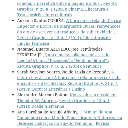
cinema: a narrativa entre a página e a tela
,
Revista
Graphos: v. 20 n. 1 (2018): Cinema, Literatura e
Transposições Interculturais
Adriana Santos CORRÊA,
A hora da estrela, de Clarice
Lispector e Écrire, de Marguerite Duras: reinvenções
do ato de escrever ou traduções da subjetividade
,
Revista Graphos: v. 13 n. 2 (2011): Literaturas de
Língua Francesa
Natanael Duarte AZEVEDO, José Temístocles
FERREIRA JR.,
Luto e melancolia nas músicas de
Legião Urbana: “Dezesseis” e “Vento no litoral”
,
Revista Graphos: v. 16 n. 2 (2014): Semiótica
Sarah Vervloet Soares, Neide Luzia de Rezende,
A
leitura literária de A hora da estrela: um percurso de
encontros e descobertas
,
Revista Graphos: v. 21 n. 1
(2019): Leituras Literárias e Ensino
Alexandre Marioto Botton,
Notas sobre o ensaio em
Theodor W. Adorno
,
Revista Graphos: v. 13 n. 1
(2011): Dossiê Alemanha
Ana Carolina de Araújo Abiahy,
O “Amor” de Ana
Rompendo com o Mundo Domesticado: A Natureza e a
Desessencialização do Sujeito Feminino
,
Revista