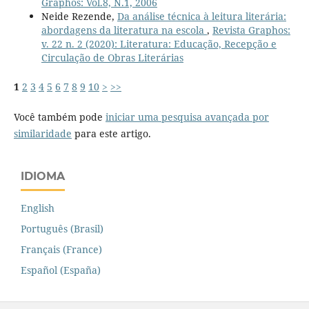
Graphos: Vol.8, N.1, 2006
Neide Rezende,
Da análise técnica à leitura literária:
abordagens da literatura na escola
,
Revista Graphos:
v. 22 n. 2 (2020): Literatura: Educação, Recepção e
Circulação de Obras Literárias
1
2
3
4
5
6
7
8
9
10
>
>>
Você também pode
iniciar uma pesquisa avançada por
similaridade
para este artigo.
IDIOMA
English
Português (Brasil)
Français (France)
Español (España)