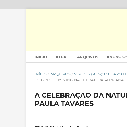
INÍCIO
ATUAL
ARQUIVOS
ANÚNCIO
INÍCIO
/
ARQUIVOS
/
V. 26 N. 2 (2024): O CORP
O CORPO FEMININO NA LITERATURA AFRICANA 
A CELEBRAÇÃO DA NATU
PAULA TAVARES