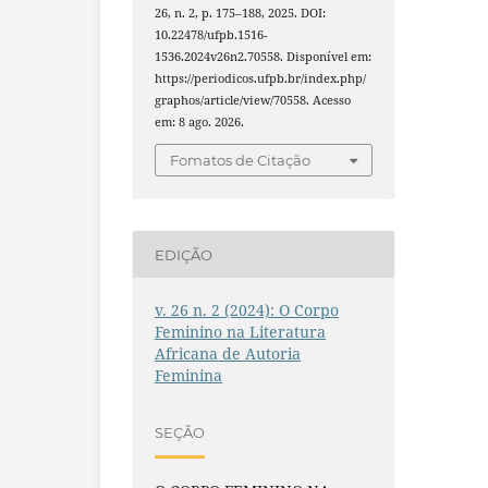
26, n. 2, p. 175–188, 2025. DOI:
10.22478/ufpb.1516-
1536.2024v26n2.70558. Disponível em:
https://periodicos.ufpb.br/index.php/
graphos/article/view/70558. Acesso
em: 8 ago. 2026.
Fomatos de Citação
EDIÇÃO
v. 26 n. 2 (2024): O Corpo
Feminino na Literatura
Africana de Autoria
Feminina
SEÇÃO