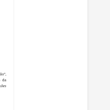
ão”,
s da
xões