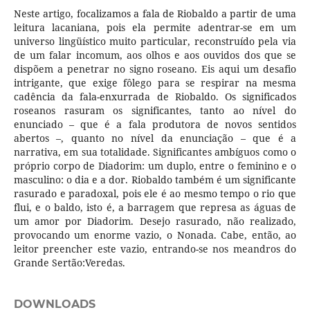
Neste artigo, focalizamos a fala de Riobaldo a partir de uma
leitura lacaniana, pois ela permite adentrar-se em um
universo lingüístico muito particular, reconstruído pela via
de um falar incomum, aos olhos e aos ouvidos dos que se
dispõem a penetrar no signo roseano. Eis aqui um desafio
intrigante, que exige fôlego para se respirar na mesma
cadência da fala-enxurrada de Riobaldo. Os significados
roseanos rasuram os significantes, tanto ao nível do
enunciado – que é a fala produtora de novos sentidos
abertos –, quanto no nível da enunciação – que é a
narrativa, em sua totalidade. Significantes ambíguos como o
próprio corpo de Diadorim: um duplo, entre o feminino e o
masculino: o dia e a dor. Riobaldo também é um significante
rasurado e paradoxal, pois ele é ao mesmo tempo o rio que
flui, e o baldo, isto é, a barragem que represa as águas de
um amor por Diadorim. Desejo rasurado, não realizado,
provocando um enorme vazio, o Nonada. Cabe, então, ao
leitor preencher este vazio, entrando-se nos meandros do
Grande Sertão:Veredas.
DOWNLOADS