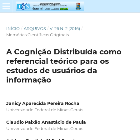
INÍCIO
/
ARQUIVOS
/
V. 26 N. 2 (2016)
/
Memórias Científicas Originais
A Cognição Distribuída como
referencial teórico para os
estudos de usuários da
informação
Janicy Aparecida Pereira Rocha
Universidade Federal de Minas Gerais
Claudio Paixão Anastácio de Paula
Universidade Federal de Minas Gerais