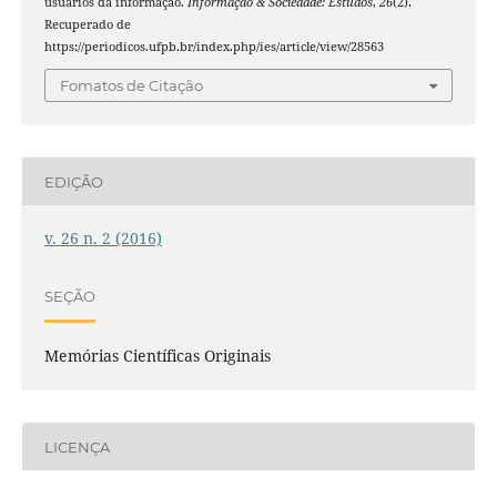
usuários da informação.
Informação & Sociedade: Estudos
,
26
(2).
Recuperado de
https://periodicos.ufpb.br/index.php/ies/article/view/28563
Fomatos de Citação
EDIÇÃO
v. 26 n. 2 (2016)
SEÇÃO
Memórias Científicas Originais
LICENÇA