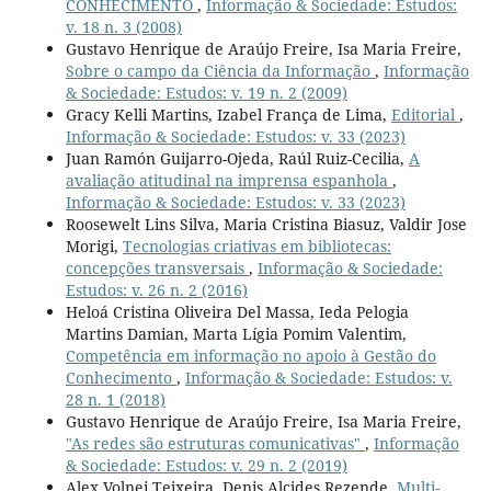
CONHECIMENTO
,
Informação & Sociedade: Estudos:
v. 18 n. 3 (2008)
Gustavo Henrique de Araújo Freire, Isa Maria Freire,
Sobre o campo da Ciência da Informação
,
Informação
& Sociedade: Estudos: v. 19 n. 2 (2009)
Gracy Kelli Martins, Izabel França de Lima,
Editorial
,
Informação & Sociedade: Estudos: v. 33 (2023)
Juan Ramón Guijarro-Ojeda, Raúl Ruiz-Cecilia,
A
avaliação atitudinal na imprensa espanhola
,
Informação & Sociedade: Estudos: v. 33 (2023)
Roosewelt Lins Silva, Maria Cristina Biasuz, Valdir Jose
Morigi,
Tecnologias criativas em bibliotecas:
concepções transversais
,
Informação & Sociedade:
Estudos: v. 26 n. 2 (2016)
Heloá Cristina Oliveira Del Massa, Ieda Pelogia
Martins Damian, Marta Lígia Pomim Valentim,
Competência em informação no apoio à Gestão do
Conhecimento
,
Informação & Sociedade: Estudos: v.
28 n. 1 (2018)
Gustavo Henrique de Araújo Freire, Isa Maria Freire,
"As redes são estruturas comunicativas"
,
Informação
& Sociedade: Estudos: v. 29 n. 2 (2019)
Alex Volnei Teixeira, Denis Alcides Rezende,
Multi-