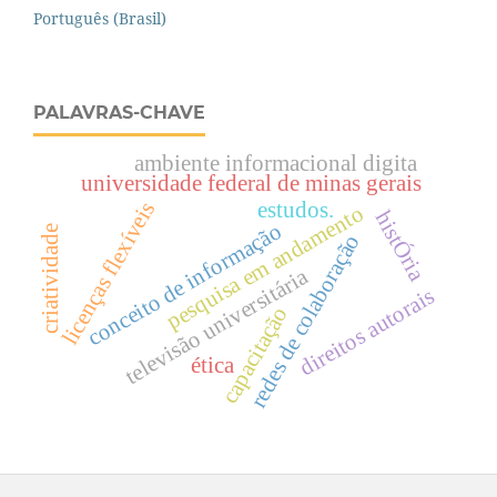
Português (Brasil)
PALAVRAS-CHAVE
ambiente informacional digita
universidade federal de minas gerais
licenças flexíveis
estudos.
pesquisa em andamento
histÓria
conceito de informação
criatividade
redes de colaboração
televisão universitária
direitos autorais
capacitação
ética