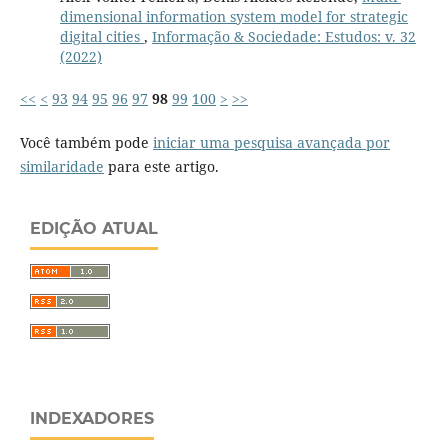
dimensional information system model for strategic
digital cities
,
Informação & Sociedade: Estudos: v. 32
(2022)
<<
<
93
94
95
96
97
98
99
100
>
>>
Você também pode
iniciar uma pesquisa avançada por
similaridade
para este artigo.
EDIÇÃO ATUAL
INDEXADORES