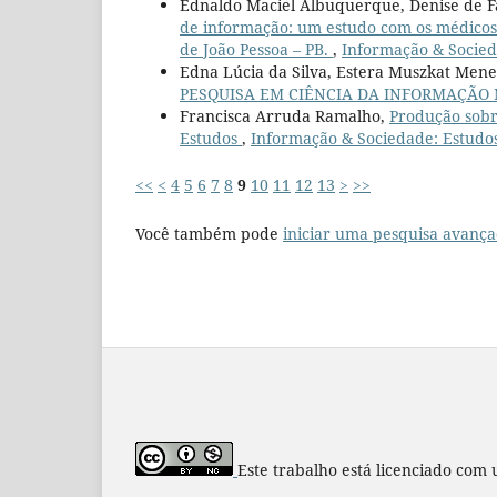
Ednaldo Maciel Albuquerque, Denise de F
de informação: um estudo com os médicos d
de João Pessoa – PB.
,
Informação & Socieda
Edna Lúcia da Silva, Estera Muszkat Menez
PESQUISA EM CIÊNCIA DA INFORMAÇÃO
Francisca Arruda Ramalho,
Produção sobr
Estudos
,
Informação & Sociedade: Estudos
<<
<
4
5
6
7
8
9
10
11
12
13
>
>>
Você também pode
iniciar uma pesquisa avança
Este trabalho está licenciado com