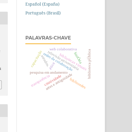
Español (España)
Português (Brasil)
PALAVRAS-CHAVE
web colaborativa
biblioteca pÚblica
&
capacitação
televisão universitária
histÓria
redes de colaboração
bibliotecas virtuais
estudos.
o
ética
i
pesquisa em andamento
artes e antiguidade
transparência
criatividade
biblioredes