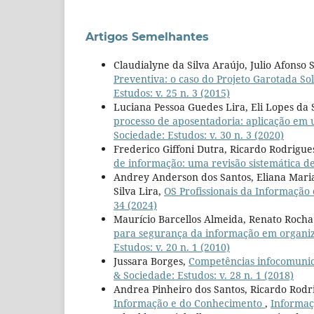
Artigos Semelhantes
Claudialyne da Silva Araújo, Julio Afonso
Preventiva: o caso do Projeto Garotada So
Estudos: v. 25 n. 3 (2015)
Luciana Pessoa Guedes Lira, Eli Lopes da 
processo de aposentadoria: aplicação em 
Sociedade: Estudos: v. 30 n. 3 (2020)
Frederico Giffoni Dutra, Ricardo Rodrigu
de informação: uma revisão sistemática de
Andrey Anderson dos Santos, Eliana Maria
Silva Lira,
OS Profissionais da Informaçã
34 (2024)
Maurício Barcellos Almeida, Renato Rocha
para segurança da informação em organiza
Estudos: v. 20 n. 1 (2010)
Jussara Borges,
Competências infocomunica
& Sociedade: Estudos: v. 28 n. 1 (2018)
Andrea Pinheiro dos Santos, Ricardo Rodr
Informação e do Conhecimento
,
Informaçã