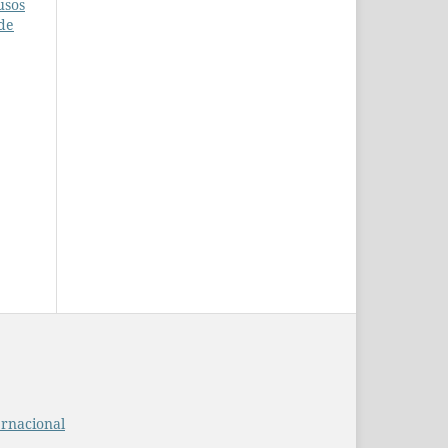
usos
ade
ernacional