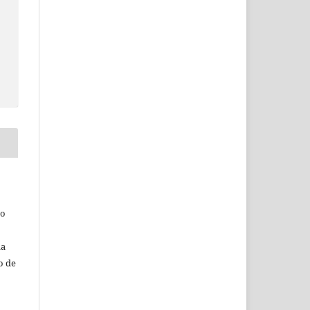
do
da
o de