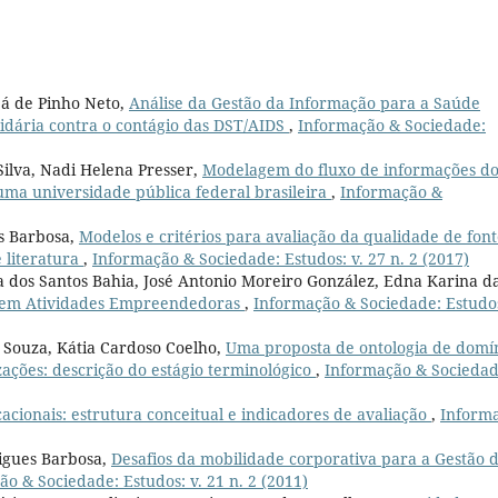
 Sá de Pinho Neto,
Análise da Gestão da Informação para a Saúde
lidária contra o contágio das DST/AIDS
,
Informação & Sociedade:
Silva, Nadi Helena Presser,
Modelagem do fluxo de informações d
uma universidade pública federal brasileira
,
Informação &
es Barbosa,
Modelos e critérios para avaliação da qualidade de font
 literatura
,
Informação & Sociedade: Estudos: v. 27 n. 2 (2017)
 dos Santos Bahia, José Antonio Moreiro González, Edna Karina d
o em Atividades Empreendedoras
,
Informação & Sociedade: Estudos
 Souza, Kátia Cardoso Coelho,
Uma proposta de ontologia de domí
ções: descrição do estágio terminológico
,
Informação & Sociedad
cionais: estrutura conceitual e indicadores de avaliação
,
Inform
igues Barbosa,
Desafios da mobilidade corporativa para a Gestão 
o & Sociedade: Estudos: v. 21 n. 2 (2011)