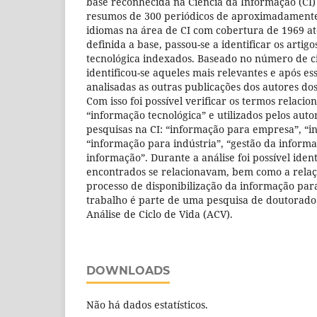
base reconhecida na Ciência da Informação (CI)
resumos de 300 periódicos de aproximadamente
idiomas na área de CI com cobertura de 1969 até
definida a base, passou-se a identificar os artig
tecnológica indexados. Baseado no número de ci
identificou-se aqueles mais relevantes e após e
analisadas as outras publicações dos autores dos
Com isso foi possível verificar os termos relaci
“informação tecnológica” e utilizados pelos auto
pesquisas na CI: “informação para empresa”, “i
“informação para indústria”, “gestão da informa
informação”. Durante a análise foi possível iden
encontrados se relacionavam, bem como a rela
processo de disponibilização da informação para
trabalho é parte de uma pesquisa de doutorado
Análise de Ciclo de Vida (ACV).
DOWNLOADS
Não há dados estatísticos.