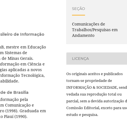
SEÇÃO
Comunicações de
Trabalhos/Pesquisas em
asileiro de Informação
Andamento
nB, mestre em Educação
em Sistemas de
a de Minas Gerais.
LICENÇA
Informação em Ciência e
gias aplicadas a novos
Os originais aceitos e publicados
Informação Tecnológica,
tornam-se propriedade de
abilidade.
INFORMAÇÃO & SOCIEDADE, sen
de de Brasília
vedada sua reprodução total ou
nformação pela
parcial, sem a devida autorização 
 em Comunicação e
Comissão Editorial, exceto para us
iro (1998). Graduada em
estudo e pesquisa.
o Piauí (1990).