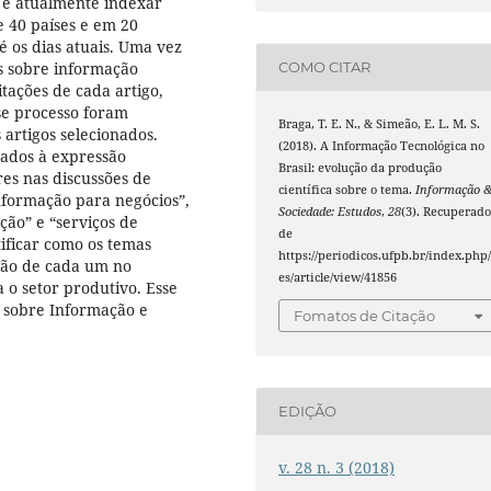
 e atualmente indexar
 40 países e em 20
 os dias atuais. Uma vez
os sobre informação
COMO CITAR
tações de cada artigo,
sse processo foram
Braga, T. E. N., & Simeão, E. L. M. S.
 artigos selecionados.
(2018). A Informação Tecnológica no
onados à expressão
Brasil: evolução da produção
res nas discussões de
científica sobre o tema.
Informação 
nformação para negócios”,
Sociedade: Estudos
,
28
(3). Recuperad
ção” e “serviços de
de
tificar como os temas
https://periodicos.ufpb.br/index.php/
ção de cada um no
es/article/view/41856
 o setor produtivo. Esse
 sobre Informação e
Fomatos de Citação
EDIÇÃO
v. 28 n. 3 (2018)