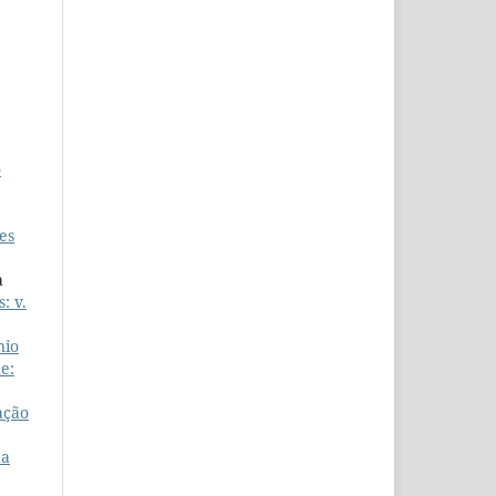
o
es
a
: v.
nio
e:
ação
da