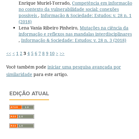
Enrique Muriel-Torrado,
Competência em informação
no contexto da vulnerabilidade social: conexões
possíveis
,
Informação & Sociedade: Estudos: v. 28 n. 1
(2018)
Lena Vania Ribeiro Pinheiro,
Mutações na ciência da
informação e reflexos nas mandalas interdisciplinares
,
Informação & Sociedade: Estudos: v. 28 n. 3 (2018)
<<
<
1
2
3
4
5
6
7
8
9
10
>
>>
Você também pode
iniciar uma pesquisa avançada por
similaridade
para este artigo.
EDIÇÃO ATUAL