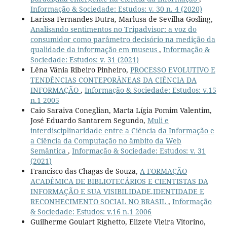
Informação & Sociedade: Estudos: v. 30 n. 4 (2020)
Larissa Fernandes Dutra, Marlusa de Sevilha Gosling,
Analisando sentimentos no Tripadvisor: a voz do
consumidor como parâmetro decisório na medição da
qualidade da informação em museus
,
Informação &
Sociedade: Estudos: v. 31 (2021)
Lêna Vânia Ribeiro Pinheiro,
PROCESSO EVOLUTIVO E
TENDÊNCIAS CONTEPORÂNEAS DA CIÊNCIA DA
INFORMAÇÃO
,
Informação & Sociedade: Estudos: v.15
n.1 2005
Caio Saraiva Coneglian, Marta Lígia Pomim Valentim,
José Eduardo Santarem Segundo,
Muli e
interdisciplinaridade entre a Ciência da Informação e
a Ciência da Computação no âmbito da Web
Semântica
,
Informação & Sociedade: Estudos: v. 31
(2021)
Francisco das Chagas de Souza,
A FORMAÇÃO
ACADÊMICA DE BIBLIOTECÁRIOS E CIENTISTAS DA
INFORMAÇÃO E SUA VISIBILIDADE,IDENTIDADE E
RECONHECIMENTO SOCIAL NO BRASIL
,
Informação
& Sociedade: Estudos: v.16 n.1 2006
Guilherme Goulart Righetto, Elizete Vieira Vitorino,