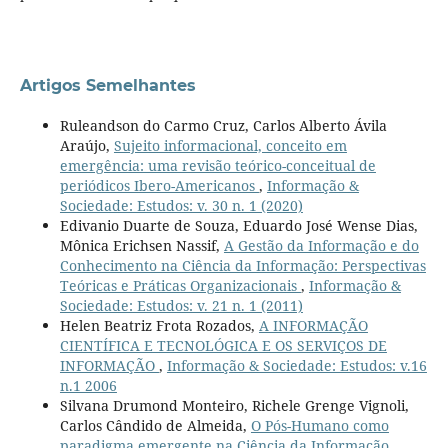
Artigos Semelhantes
Ruleandson do Carmo Cruz, Carlos Alberto Ávila
Araújo,
Sujeito informacional, conceito em
emergência: uma revisão teórico-conceitual de
periódicos Ibero-Americanos
,
Informação &
Sociedade: Estudos: v. 30 n. 1 (2020)
Edivanio Duarte de Souza, Eduardo José Wense Dias,
Mônica Erichsen Nassif,
A Gestão da Informação e do
Conhecimento na Ciência da Informação: Perspectivas
Teóricas e Práticas Organizacionais
,
Informação &
Sociedade: Estudos: v. 21 n. 1 (2011)
Helen Beatriz Frota Rozados,
A INFORMAÇÃO
CIENTÍFICA E TECNOLÓGICA E OS SERVIÇOS DE
INFORMAÇÃO
,
Informação & Sociedade: Estudos: v.16
n.1 2006
Silvana Drumond Monteiro, Richele Grenge Vignoli,
Carlos Cândido de Almeida,
O Pós-Humano como
paradigma emergente na Ciência da Informação
,