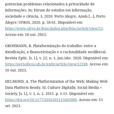
potenciais problemas relacionados à privacidade de
informações. In: Fórum de estudos em informação,
sociedade e ciência, 3, 2020. Porto Alegre. Anais […]. Porto
Alegre: UFRGS, 2020. p. 58-61. Disponível em:
https://www.ufrgs.br/feisc/index.php/feisc/article/view/53
.
Acesso em: 10 out. 2023.
GROHMANN, R. Plataformização do trabalho: entre a
dataficação, a financeirização e a racionalidade neoliberal.
Revista Eptic. [s. l.], v. 22, n. 1, jan./abr. 2020. Disponível em:
https://periodicos.ufs.br/eptic/article/view/12188
. Acesso em:
10 out. 2023.
HELMOND, A. The Platformization of the Web: Making Web
Data Platform Ready. SI: Culture Digitally. Social Media +
Society, [s. l.], v. 1, n. 2, 2015. p. 1-11. Disponível em:
https://doi.org/10.1177/2056305115603080
. Acesso em: 15
set. 2023.