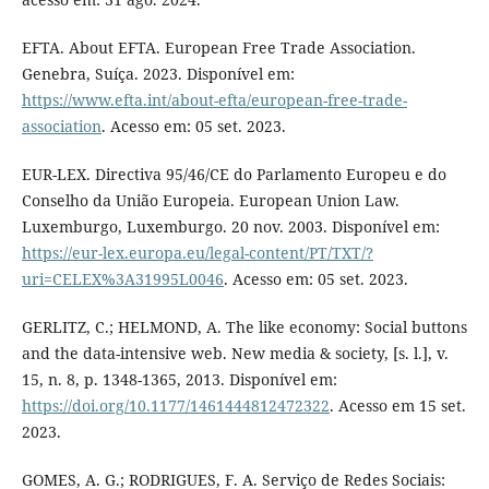
EFTA. About EFTA. European Free Trade Association.
Genebra, Suíça. 2023. Disponível em:
https://www.efta.int/about-efta/european-free-trade-
association
. Acesso em: 05 set. 2023.
EUR-LEX. Directiva 95/46/CE do Parlamento Europeu e do
Conselho da União Europeia. European Union Law.
Luxemburgo, Luxemburgo. 20 nov. 2003. Disponível em:
https://eur-lex.europa.eu/legal-content/PT/TXT/?
uri=CELEX%3A31995L0046
. Acesso em: 05 set. 2023.
GERLITZ, C.; HELMOND, A. The like economy: Social buttons
and the data-intensive web. New media & society, [s. l.], v.
15, n. 8, p. 1348-1365, 2013. Disponível em:
https://doi.org/10.1177/1461444812472322
. Acesso em 15 set.
2023.
GOMES, A. G.; RODRIGUES, F. A. Serviço de Redes Sociais: