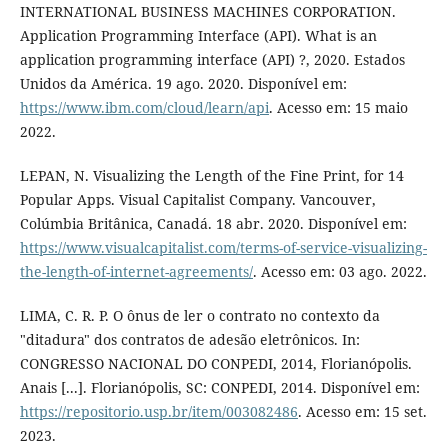
INTERNATIONAL BUSINESS MACHINES CORPORATION.
Application Programming Interface (API). What is an
application programming interface (API) ?, 2020. Estados
Unidos da América. 19 ago. 2020. Disponível em:
https://www.ibm.com/cloud/learn/api
. Acesso em: 15 maio
2022.
LEPAN, N. Visualizing the Length of the Fine Print, for 14
Popular Apps. Visual Capitalist Company. Vancouver,
Colúmbia Britânica, Canadá. 18 abr. 2020. Disponível em:
https://www.visualcapitalist.com/terms-of-service-visualizing-
the-length-of-internet-agreements/
. Acesso em: 03 ago. 2022.
LIMA, C. R. P. O ônus de ler o contrato no contexto da
"ditadura" dos contratos de adesão eletrônicos. In:
CONGRESSO NACIONAL DO CONPEDI, 2014, Florianópolis.
Anais [...]. Florianópolis, SC: CONPEDI, 2014. Disponível em:
https://repositorio.usp.br/item/003082486
. Acesso em: 15 set.
2023.