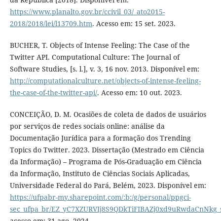
https://www.planalto.gov.br/ccivil_03/_ato2015-
2018/2018/lei/l13709.htm
. Acesso em: 15 set. 2023.
BUCHER, T. Objects of Intense Feeling: The Case of the
Twitter API. Computational Culture: The Journal of
Software Studies, [s. l.], v. 3, 16 nov. 2013. Disponível em:
http://computationalculture.net/objects-of-intense-feeling-
the-case-of-the-twitter-api/
. Acesso em: 10 out. 2023.
CONCEIÇÃO, D. M. Ocasiões de coleta de dados de usuários
por serviços de redes sociais online: análise da
Documentação Jurídica para a formação dos Trending
Topics do Twitter. 2023. Dissertação (Mestrado em Ciência
da Informação) – Programa de Pós-Graduação em Ciência
da Informação, Instituto de Ciências Sociais Aplicadas,
Universidade Federal do Pará, Belém, 2023. Disponível em:
https://ufpabr-my.sharepoint.com/:b:/g/personal/ppgci-
sec_ufpa_br/EZ_yC7XZURVIj8S9QDkTiFIBAZj0xd9uRwdaCnNkg
acesso em: 31 ago. 2024.