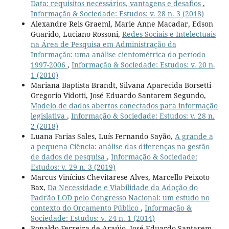
Data: requisitos necessários, vantagens e desafios
,
Informação & Sociedade: Estudos: v. 28 n. 3 (2018)
Alexandre Reis Graeml, Marie Anne Macadar, Edson
Guarido, Luciano Rossoni,
Redes Sociais e Intelectuais
na Área de Pesquisa em Administração da
Informação: uma análise cientométrica do período
1997-2006
,
Informação & Sociedade: Estudos: v. 20 n.
1 (2010)
Mariana Baptista Brandt, Silvana Aparecida Borsetti
Gregorio Vidotti, José Eduardo Santarem Segundo,
Modelo de dados abertos conectados para informação
legislativa
,
Informação & Sociedade: Estudos: v. 28 n.
2 (2018)
Luana Farias Sales, Luís Fernando Sayão,
A grande a
a pequena Ciência: análise das diferenças na gestão
de dados de pesquisa
,
Informação & Sociedade:
Estudos: v. 29 n. 3 (2019)
Marcus Vinícius Chevitarese Alves, Marcello Peixoto
Bax,
Da Necessidade e Viabilidade da Adoção do
Padrão LOD pelo Congresso Nacional: um estudo no
contexto do Orçamento Público
,
Informação &
Sociedade: Estudos: v. 24 n. 1 (2014)
Ronaldo Ferreira de Araújo, José Eduardo Santarem