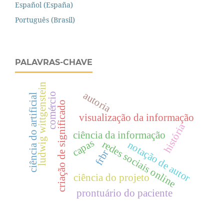
Español (España)
Português (Brasil)
PALAVRAS-CHAVE
ludwig wittgenstein
autoria
comércio
ciência do artificial
criação de significado
visualização da informação
história
ciência da informação
capas
redes sociais online
notação de autor
frbr
ciência do projeto
prontuário do paciente