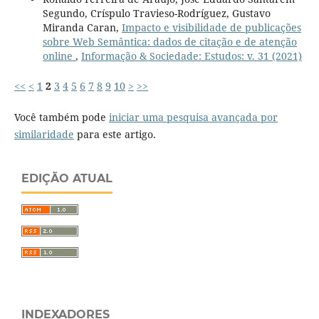
Segundo, Críspulo Travieso-Rodríguez, Gustavo
Miranda Caran,
Impacto e visibilidade de publicações
sobre Web Semântica: dados de citação e de atenção
online
,
Informação & Sociedade: Estudos: v. 31 (2021)
<<
<
1
2
3
4
5
6
7
8
9
10
>
>>
Você também pode
iniciar uma pesquisa avançada por
similaridade
para este artigo.
EDIÇÃO ATUAL
INDEXADORES