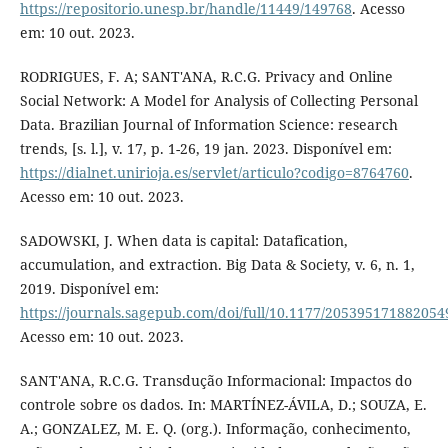
https://repositorio.unesp.br/handle/11449/149768
. Acesso
em: 10 out. 2023.
RODRIGUES, F. A; SANT'ANA, R.C.G. Privacy and Online
Social Network: A Model for Analysis of Collecting Personal
Data. Brazilian Journal of Information Science: research
trends, [s. l.], v. 17, p. 1-26, 19 jan. 2023. Disponível em:
https://dialnet.unirioja.es/servlet/articulo?codigo=8764760
.
Acesso em: 10 out. 2023.
SADOWSKI, J. When data is capital: Datafication,
accumulation, and extraction. Big Data & Society, v. 6, n. 1,
2019. Disponível em:
https://journals.sagepub.com/doi/full/10.1177/205395171882054
Acesso em: 10 out. 2023.
SANT'ANA, R.C.G. Transdução Informacional: Impactos do
controle sobre os dados. In: MARTÍNEZ-ÁVILA, D.; SOUZA, E.
A.; GONZALEZ, M. E. Q. (org.). Informação, conhecimento,