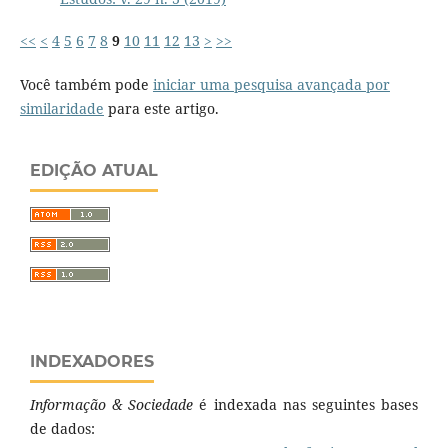
<<
<
4
5
6
7
8
9
10
11
12
13
>
>>
Você também pode
iniciar uma pesquisa avançada por
similaridade
para este artigo.
EDIÇÃO ATUAL
INDEXADORES
Informação & Sociedade
é indexada nas seguintes bases
de dados: