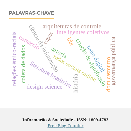
PALAVRAS-CHAVE
arquiteturas de controle
ciência da informação
inteligentes coletivos.
capas
relações étnico-raciais
comércio
frbr
governança pública
criação de significado
meio digital
autoria
coleta de dados
redes sociais online
dom casmurro
literatura brasileira
história
design science
Informação & Sociedade - ISSN: 1809-4783
Free Blog Counter