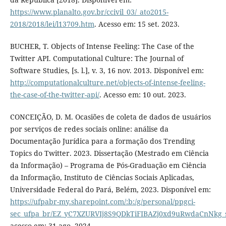
https://www.planalto.gov.br/ccivil_03/_ato2015-
2018/2018/lei/l13709.htm
. Acesso em: 15 set. 2023.
BUCHER, T. Objects of Intense Feeling: The Case of the
Twitter API. Computational Culture: The Journal of
Software Studies, [s. l.], v. 3, 16 nov. 2013. Disponível em:
http://computationalculture.net/objects-of-intense-feeling-
the-case-of-the-twitter-api/
. Acesso em: 10 out. 2023.
CONCEIÇÃO, D. M. Ocasiões de coleta de dados de usuários
por serviços de redes sociais online: análise da
Documentação Jurídica para a formação dos Trending
Topics do Twitter. 2023. Dissertação (Mestrado em Ciência
da Informação) – Programa de Pós-Graduação em Ciência
da Informação, Instituto de Ciências Sociais Aplicadas,
Universidade Federal do Pará, Belém, 2023. Disponível em:
https://ufpabr-my.sharepoint.com/:b:/g/personal/ppgci-
sec_ufpa_br/EZ_yC7XZURVIj8S9QDkTiFIBAZj0xd9uRwdaCnNkg
acesso em: 31 ago. 2024.