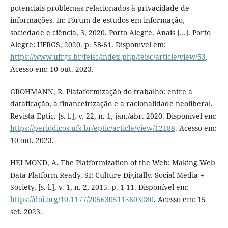
potenciais problemas relacionados à privacidade de
informações. In: Fórum de estudos em informação,
sociedade e ciência, 3, 2020. Porto Alegre. Anais […]. Porto
Alegre: UFRGS, 2020. p. 58-61. Disponível em:
https://www.ufrgs.br/feisc/index.php/feisc/article/view/53
.
Acesso em: 10 out. 2023.
GROHMANN, R. Plataformização do trabalho: entre a
dataficação, a financeirização e a racionalidade neoliberal.
Revista Eptic. [s. l.], v. 22, n. 1, jan./abr. 2020. Disponível em:
https://periodicos.ufs.br/eptic/article/view/12188
. Acesso em:
10 out. 2023.
HELMOND, A. The Platformization of the Web: Making Web
Data Platform Ready. SI: Culture Digitally. Social Media +
Society, [s. l.], v. 1, n. 2, 2015. p. 1-11. Disponível em:
https://doi.org/10.1177/2056305115603080
. Acesso em: 15
set. 2023.