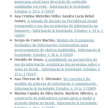
panorama atual para descrição de conteúdo
multimídia em rede
,
Informação & Sociedade:
Estudos: v. 29 n. 4 (2019)
Ana Cristina Meirelles Velho, Sandra Lucia Rebel
Gomes,
A tomada de decisão na Previdência Social:
transpondo o uso das tecnologias de informação na
Dataprev
,
Informação & Sociedade: Estudos: v. 19 n. 2
(2009)
Sergio de Castro Martins,
Modelo de Ecossistema
Semântico de Informações Corporativas para
processamento de objetos multimídia
,
Informação &
Sociedade: Estudos: v. 30 n. 4 (2020)
Osvaldo de Souza,
A usabilidade na perspectiva do
uso da informação: estatísticas das pesquisas sobre o
tema no Brasil.
,
Informação & Sociedade: Estudos: v.
25 n. 1 (2015)
Ana Thereza M. C. Dürmaier,
Do conceito e da
medida da pobreza de informação e comunicação
,
Informação & Sociedade: Estudos: v. 19 n. 3 (2009)
Marina Cajaíba da Silva Horta, Marlene Oliveira,
A
construção de indicadores sociais aptos a medir a
inclusão digital no Brasil
,
Informação & Sociedade:
Estudos: v. 29 n. 3 (2019)