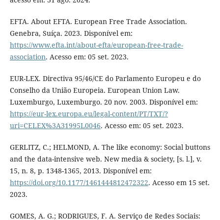
EFTA. About EFTA. European Free Trade Association.
Genebra, Suíça. 2023. Disponível em:
https://www.efta.int/about-efta/european-free-trade-
association
. Acesso em: 05 set. 2023.
EUR-LEX. Directiva 95/46/CE do Parlamento Europeu e do
Conselho da União Europeia. European Union Law.
Luxemburgo, Luxemburgo. 20 nov. 2003. Disponível em:
https://eur-lex.europa.eu/legal-content/PT/TXT/?
uri=CELEX%3A31995L0046
. Acesso em: 05 set. 2023.
GERLITZ, C.; HELMOND, A. The like economy: Social buttons
and the data-intensive web. New media & society, [s. l.], v.
15, n. 8, p. 1348-1365, 2013. Disponível em:
https://doi.org/10.1177/1461444812472322
. Acesso em 15 set.
2023.
GOMES, A. G.; RODRIGUES, F. A. Serviço de Redes Sociais: