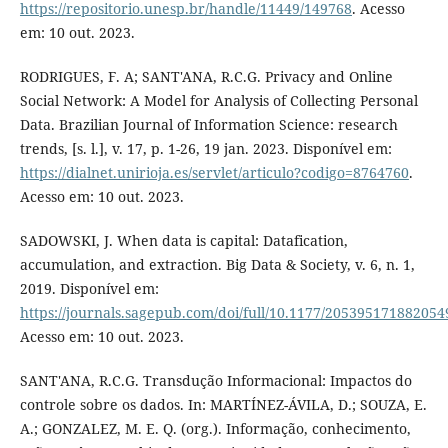
https://repositorio.unesp.br/handle/11449/149768
. Acesso
em: 10 out. 2023.
RODRIGUES, F. A; SANT'ANA, R.C.G. Privacy and Online
Social Network: A Model for Analysis of Collecting Personal
Data. Brazilian Journal of Information Science: research
trends, [s. l.], v. 17, p. 1-26, 19 jan. 2023. Disponível em:
https://dialnet.unirioja.es/servlet/articulo?codigo=8764760
.
Acesso em: 10 out. 2023.
SADOWSKI, J. When data is capital: Datafication,
accumulation, and extraction. Big Data & Society, v. 6, n. 1,
2019. Disponível em:
https://journals.sagepub.com/doi/full/10.1177/205395171882054
Acesso em: 10 out. 2023.
SANT'ANA, R.C.G. Transdução Informacional: Impactos do
controle sobre os dados. In: MARTÍNEZ-ÁVILA, D.; SOUZA, E.
A.; GONZALEZ, M. E. Q. (org.). Informação, conhecimento,