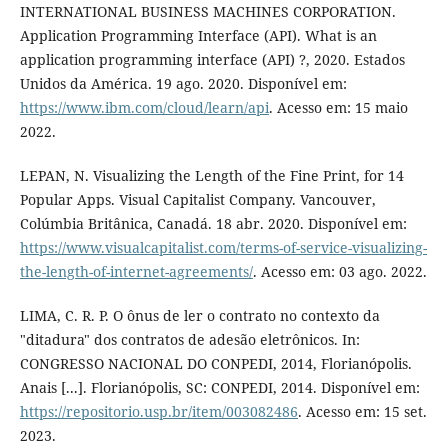
INTERNATIONAL BUSINESS MACHINES CORPORATION.
Application Programming Interface (API). What is an
application programming interface (API) ?, 2020. Estados
Unidos da América. 19 ago. 2020. Disponível em:
https://www.ibm.com/cloud/learn/api
. Acesso em: 15 maio
2022.
LEPAN, N. Visualizing the Length of the Fine Print, for 14
Popular Apps. Visual Capitalist Company. Vancouver,
Colúmbia Britânica, Canadá. 18 abr. 2020. Disponível em:
https://www.visualcapitalist.com/terms-of-service-visualizing-
the-length-of-internet-agreements/
. Acesso em: 03 ago. 2022.
LIMA, C. R. P. O ônus de ler o contrato no contexto da
"ditadura" dos contratos de adesão eletrônicos. In:
CONGRESSO NACIONAL DO CONPEDI, 2014, Florianópolis.
Anais [...]. Florianópolis, SC: CONPEDI, 2014. Disponível em:
https://repositorio.usp.br/item/003082486
. Acesso em: 15 set.
2023.