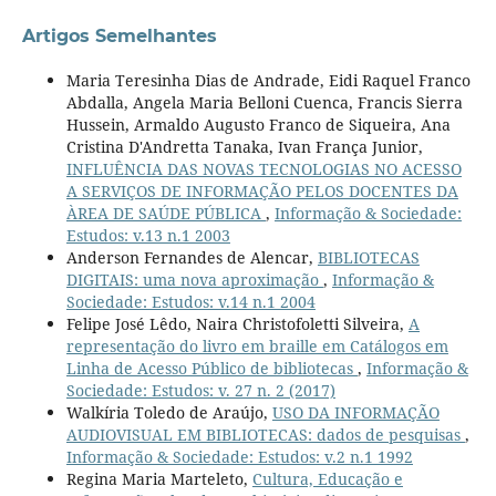
Artigos Semelhantes
Maria Teresinha Dias de Andrade, Eidi Raquel Franco
Abdalla, Angela Maria Belloni Cuenca, Francis Sierra
Hussein, Armaldo Augusto Franco de Siqueira, Ana
Cristina D'Andretta Tanaka, Ivan França Junior,
INFLUÊNCIA DAS NOVAS TECNOLOGIAS NO ACESSO
A SERVIÇOS DE INFORMAÇÃO PELOS DOCENTES DA
ÀREA DE SAÚDE PÚBLICA
,
Informação & Sociedade:
Estudos: v.13 n.1 2003
Anderson Fernandes de Alencar,
BIBLIOTECAS
DIGITAIS: uma nova aproximação
,
Informação &
Sociedade: Estudos: v.14 n.1 2004
Felipe José Lêdo, Naira Christofoletti Silveira,
A
representação do livro em braille em Catálogos em
Linha de Acesso Público de bibliotecas
,
Informação &
Sociedade: Estudos: v. 27 n. 2 (2017)
Walkíria Toledo de Araújo,
USO DA INFORMAÇÃO
AUDIOVISUAL EM BIBLIOTECAS: dados de pesquisas
,
Informação & Sociedade: Estudos: v.2 n.1 1992
Regina Maria Marteleto,
Cultura, Educação e