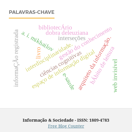
PALAVRAS-CHAVE
bibliotecÁrio
gestão do conhecimento
a. i. mikhailov
informaÇÃo registrada
dobra deleuziana
interseções
arquiteto da informação.
interdisciplinaridade.
hÁbito de leitura
livro
espaço de informação digital
ciências cognitivas
web invisível
e-saude
Informação & Sociedade - ISSN: 1809-4783
Free Blog Counter