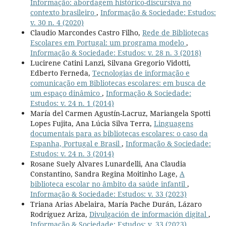
Informação: abordagem histórico-discursiva no
contexto brasileiro
,
Informação & Sociedade: Estudos:
v. 30 n. 4 (2020)
Claudio Marcondes Castro Filho,
Rede de Bibliotecas
Escolares em Portugal: um programa modelo
,
Informação & Sociedade: Estudos: v. 28 n. 3 (2018)
Lucirene Catini Lanzi, Silvana Gregorio Vidotti,
Edberto Ferneda,
Tecnologias de informação e
comunicação em Bibliotecas escolares: em busca de
um espaço dinâmico
,
Informação & Sociedade:
Estudos: v. 24 n. 1 (2014)
María del Carmen Agustín-Lacruz, Mariangela Spotti
Lopes Fujita, Ana Lúcia Silva Terra,
Linguagens
documentais para as bibliotecas escolares: o caso da
Espanha, Portugal e Brasil
,
Informação & Sociedade:
Estudos: v. 24 n. 3 (2014)
Rosane Suely Alvares Lunardelli, Ana Claudia
Constantino, Sandra Regina Moitinho Lage,
A
biblioteca escolar no âmbito da saúde infantil
,
Informação & Sociedade: Estudos: v. 33 (2023)
Triana Arias Abelaira, María Pache Durán, Lázaro
Rodríguez Ariza,
Divulgación de información digital
,
Informação & Sociedade: Estudos: v. 33 (2023)