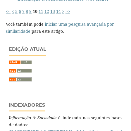
<<
<
5
6
7
8
9
10
11
12
13
14
>
>>
Você também pode
iniciar uma pesquisa avançada por
similaridade
para este artigo.
EDIÇÃO ATUAL
INDEXADORES
Informação & Sociedade
é indexada nas seguintes bases
de dados: