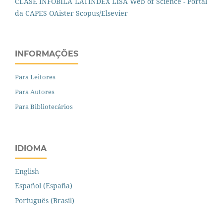
CLASE
INFOBILA
LATINDEX
LISA
Web of Science - Portal
da CAPES
OAister
Scopus/Elsevier
INFORMAÇÕES
Para Leitores
Para Autores
Para Bibliotecários
IDIOMA
English
Español (España)
Português (Brasil)