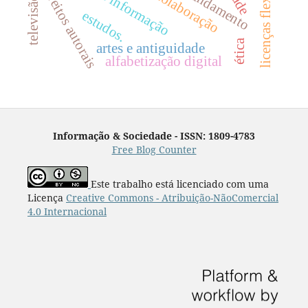
licenças flexíveis
direitos autorais
estudos.
ética
artes e antiguidade
alfabetização digital
Informação & Sociedade - ISSN: 1809-4783
Free Blog Counter
Este trabalho está licenciado com uma
Licença
Creative Commons - Atribuição-NãoComercial
4.0 Internacional