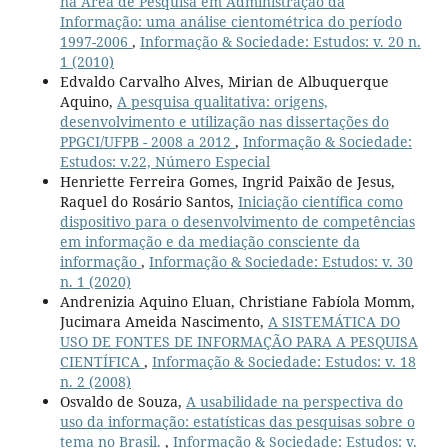
na Área de Pesquisa em Administração da
Informação: uma análise cientométrica do período
1997-2006
,
Informação & Sociedade: Estudos: v. 20 n.
1 (2010)
Edvaldo Carvalho Alves, Mirian de Albuquerque
Aquino,
A pesquisa qualitativa: origens,
desenvolvimento e utilização nas dissertações do
PPGCI/UFPB - 2008 a 2012
,
Informação & Sociedade:
Estudos: v.22, Número Especial
Henriette Ferreira Gomes, Ingrid Paixão de Jesus,
Raquel do Rosário Santos,
Iniciação científica como
dispositivo para o desenvolvimento de competências
em informação e da mediação consciente da
informação
,
Informação & Sociedade: Estudos: v. 30
n. 1 (2020)
Andrenizia Aquino Eluan, Christiane Fabíola Momm,
Jucimara Ameida Nascimento,
A SISTEMÁTICA DO
USO DE FONTES DE INFORMAÇÃO PARA A PESQUISA
CIENTÍFICA
,
Informação & Sociedade: Estudos: v. 18
n. 2 (2008)
Osvaldo de Souza,
A usabilidade na perspectiva do
uso da informação: estatísticas das pesquisas sobre o
tema no Brasil.
,
Informação & Sociedade: Estudos: v.