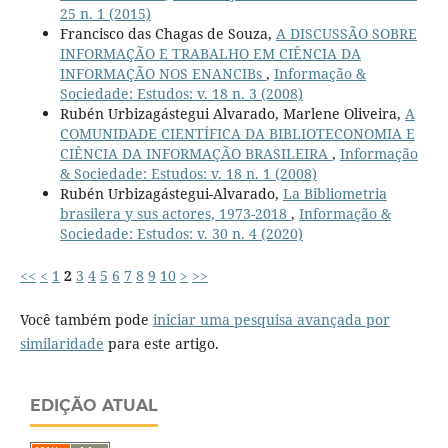
25 n. 1 (2015)
Francisco das Chagas de Souza,
A DISCUSSÃO SOBRE
INFORMAÇÃO E TRABALHO EM CIÊNCIA DA
INFORMAÇÃO NOS ENANCIBs
,
Informação &
Sociedade: Estudos: v. 18 n. 3 (2008)
Rubén Urbizagástegui Alvarado, Marlene Oliveira,
A
COMUNIDADE CIENTÍFICA DA BIBLIOTECONOMIA E
CIÊNCIA DA INFORMAÇÃO BRASILEIRA
,
Informação
& Sociedade: Estudos: v. 18 n. 1 (2008)
Rubén Urbizagástegui-Alvarado,
La Bibliometria
brasilera y sus actores, 1973-2018
,
Informação &
Sociedade: Estudos: v. 30 n. 4 (2020)
<<
<
1
2
3
4
5
6
7
8
9
10
>
>>
Você também pode
iniciar uma pesquisa avançada por
similaridade
para este artigo.
EDIÇÃO ATUAL