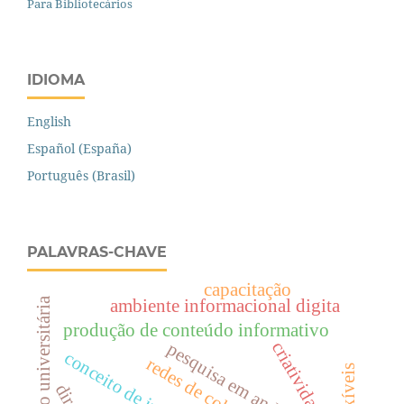
Para Bibliotecários
IDIOMA
English
Español (España)
Português (Brasil)
PALAVRAS-CHAVE
capacitação
televisão universitária
ambiente informacional digita
produção de conteúdo informativo
criatividade
pesquisa em andamento
conceito de informação
redes de colaboração