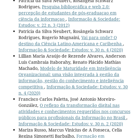
Patricia da Silva Neubert, Rosângela Schwarz
Rodrigues,
Pesquisa bibliográfica e web 2.0:
percepção de estudantes de pós-graduaçao em
ciência da informaçao
,
Informação & Sociedade:
Estudos: v. 22 n. 3 (2012)
Patricia da Silva Neubert, Rosângela Schwarz
Rodrigues, Rogerio Mugnaini,
Vai para onde? O
destino da Ciência Latino-Americana e Caribenha
,
Informação & Sociedade: Estudos: v. 30 n. 4 (2020)
Lillian Maria Araújo de Rezende Alvares, Anderson
Luis Cambraia Itaborahy, Renato Plácido Mathias
Machado,
Modelo de Maturidade em Inteligência
Organizacional: uma visão integrada à gestão da
informação, gestão do conhecimento e inteligência
competitiva
,
Informação & Sociedade: Estudos: v. 30
n. 4 (2020)
Francisco Carlos Paletta, José Antonio Moreiro-
González,
O reflexo da transformação digital nas
atividades e conhecimentos requeridos nos concursos
públicos para profissionais da Informação no Brasil
,
Informação & Sociedade: Estudos: v. 30 n. 2 (2020)
Mariza Russo, Marcus Vinicius de A Fonseca, Celia
Regina Simonetti Barbalho,
Formação em