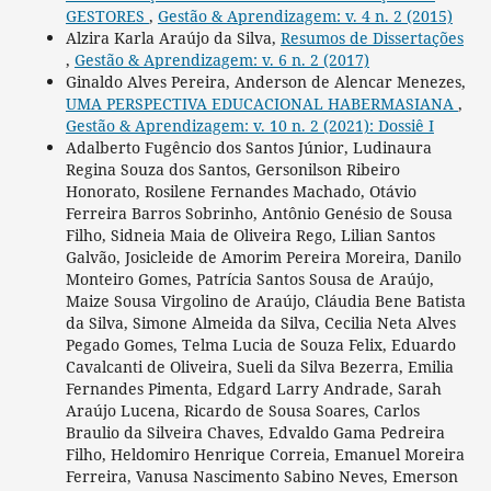
GESTORES
,
Gestão & Aprendizagem: v. 4 n. 2 (2015)
Alzira Karla Araújo da Silva,
Resumos de Dissertações
,
Gestão & Aprendizagem: v. 6 n. 2 (2017)
Ginaldo Alves Pereira, Anderson de Alencar Menezes,
UMA PERSPECTIVA EDUCACIONAL HABERMASIANA
,
Gestão & Aprendizagem: v. 10 n. 2 (2021): Dossiê I
Adalberto Fugêncio dos Santos Júnior, Ludinaura
Regina Souza dos Santos, Gersonilson Ribeiro
Honorato, Rosilene Fernandes Machado, Otávio
Ferreira Barros Sobrinho, Antônio Genésio de Sousa
Filho, Sidneia Maia de Oliveira Rego, Lilian Santos
Galvão, Josicleide de Amorim Pereira Moreira, Danilo
Monteiro Gomes, Patrícia Santos Sousa de Araújo,
Maize Sousa Virgolino de Araújo, Cláudia Bene Batista
da Silva, Simone Almeida da Silva, Cecilia Neta Alves
Pegado Gomes, Telma Lucia de Souza Felix, Eduardo
Cavalcanti de Oliveira, Sueli da Silva Bezerra, Emilia
Fernandes Pimenta, Edgard Larry Andrade, Sarah
Araújo Lucena, Ricardo de Sousa Soares, Carlos
Braulio da Silveira Chaves, Edvaldo Gama Pedreira
Filho, Heldomiro Henrique Correia, Emanuel Moreira
Ferreira, Vanusa Nascimento Sabino Neves, Emerson