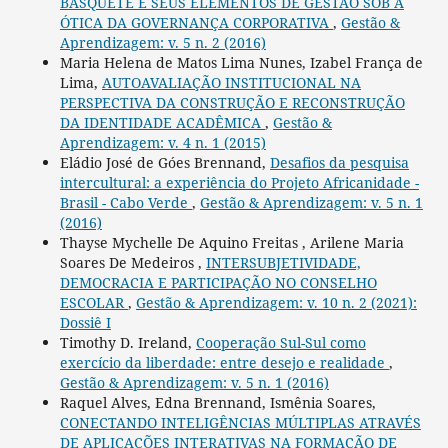
BASQUETE E SEUS ELEMENTOS DE GESTÃO SOB A
ÓTICA DA GOVERNANÇA CORPORATIVA
,
Gestão &
Aprendizagem: v. 5 n. 2 (2016)
Maria Helena de Matos Lima Nunes, Izabel França de
Lima,
AUTOAVALIAÇÃO INSTITUCIONAL NA
PERSPECTIVA DA CONSTRUÇÃO E RECONSTRUÇÃO
DA IDENTIDADE ACADÊMICA
,
Gestão &
Aprendizagem: v. 4 n. 1 (2015)
Eládio José de Góes Brennand,
Desafios da pesquisa
intercultural: a experiência do Projeto Africanidade -
Brasil - Cabo Verde
,
Gestão & Aprendizagem: v. 5 n. 1
(2016)
Thayse Mychelle De Aquino Freitas , Arilene Maria
Soares De Medeiros ,
INTERSUBJETIVIDADE,
DEMOCRACIA E PARTICIPAÇÃO NO CONSELHO
ESCOLAR
,
Gestão & Aprendizagem: v. 10 n. 2 (2021):
Dossiê I
Timothy D. Ireland,
Cooperação Sul-Sul como
exercício da liberdade: entre desejo e realidade
,
Gestão & Aprendizagem: v. 5 n. 1 (2016)
Raquel Alves, Edna Brennand, Ismênia Soares,
CONECTANDO INTELIGÊNCIAS MÚLTIPLAS ATRAVÉS
DE APLICAÇÕES INTERATIVAS NA FORMAÇÃO DE