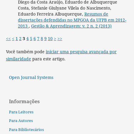
Diego da Costa Araújo, Eduardo de Albuquerque
Costa, Stefanie Giulyane Vilela do Nascimento,
Eduardo Ferreira Albuquerque,
Resumos de
dissertações defendidas no MPGOA da UFPB em 2012-
2013
,
Gestão & Aprendizagem: v. 2 n. 2 (2013)
<<
<
1
2
3
4
5
6
7
8
9
10
>
>>
Você também pode
iniciar uma pesquisa avançada por
similaridade
para este artigo.
Open Journal Systems
Informações
Para Leitores
Para Autores
Para Bibliotecários