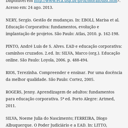
Disponível em
http://www.eca.usp.br/prof/moran/dist.htm
>.
Acesso em: 24 ago. 2013.
NERY, Sergio. Gestão de mudanças. In: EBOLI, Marisa et al.
Educação Corporativa: fundamentos, evolução e
implantação de projetos. São Paulo: Atlas, 2010. p. 162-198.
PINTO, André Luis de S. Alves. EAD e educação corporativa:
caminhos cruzados. 2.ed. In: SILVA, Marco (org.). Educação
online. São Paulo: Loyola, 2006. p. 488-494.
RIOS, Terezinha. Compreender e ensinar. Por uma docência
da melhor qualidade. São Paulo: Cortez, 2005.
ROGERS, Jenny. Aprendizagem de adultos: fundamentos
para educação corporativa. 5ª ed. Porto Alegre: Artmed,
2011.
SILVA, Noeme Julia do Nascimento; FERREIRA, Diogo
Albuquerque. O Poder Judiciário e a EAD. In: LITTO,