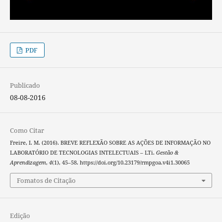
PDF
Publicado
08-08-2016
Como Citar
Freire, I. M. (2016). BREVE REFLEXÃO SOBRE AS AÇÕES DE INFORMAÇÃO NO
LABORATÓRIO DE TECNOLOGIAS INTELECTUAIS – LTi.
Gestão &
Aprendizagem
,
4
(1), 45–58. https://doi.org/10.23179/rmpgoa.v4i1.30065
Fomatos de Citação
Edição