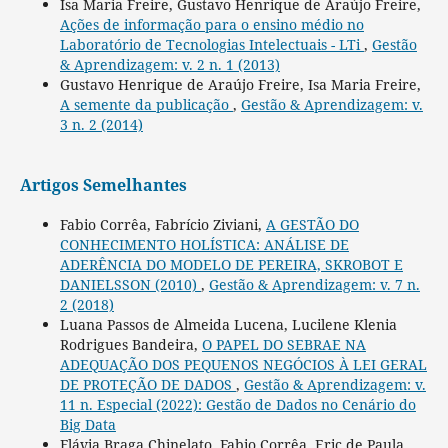
Isa Maria Freire, Gustavo Henrique de Araújo Freire,
Ações de informação para o ensino médio no
Laboratório de Tecnologias Intelectuais - LTi
,
Gestão
& Aprendizagem: v. 2 n. 1 (2013)
Gustavo Henrique de Araújo Freire, Isa Maria Freire,
A semente da publicação
,
Gestão & Aprendizagem: v.
3 n. 2 (2014)
Artigos Semelhantes
Fabio Corrêa, Fabrício Ziviani,
A GESTÃO DO
CONHECIMENTO HOLÍSTICA: ANÁLISE DE
ADERÊNCIA DO MODELO DE PEREIRA, SKROBOT E
DANIELSSON (2010)
,
Gestão & Aprendizagem: v. 7 n.
2 (2018)
Luana Passos de Almeida Lucena, Lucilene Klenia
Rodrigues Bandeira,
O PAPEL DO SEBRAE NA
ADEQUAÇÃO DOS PEQUENOS NEGÓCIOS À LEI GERAL
DE PROTEÇÃO DE DADOS
,
Gestão & Aprendizagem: v.
11 n. Especial (2022): Gestão de Dados no Cenário do
Big Data
Flávia Braga Chinelato, Fabio Corrêa, Eric de Paula