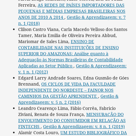
Ferreira,
AS REDES DE PAÍSES IMPORTADORES DAS
PEQUENAS E MÉDIAS EMPRESAS BRASILEIRAS NOS
ANOS DE 2010 A 2014
,
Gestão & Aprendizagem: v. 7
n. 1 (2018)
Clilson Castro Viana, Carla Macedo Velloso dos Santos
Tamer, Maria Emilia de Oliveira Pereira Abbud,
Mariomar de Sales Lima,
ENSINO DE
CONTABILIDADE NAS INSTITUIÇÕES DE ENSINO
SUPERIOR DO AMAZONAS: Análise quanto à
Adequação às Normas Brasileiras de Contabilidade
Aplicadas ao Setor Público
,
Gestão & Aprendizagem:
v. 1 n. 1 (2012)
Edgard Larry Andrade Soares, Edna Gusmão de Góes
Brennand,
OS CICLOS DE VIDA DA FACULDADE
INDEPENDENTE DO NORDESTE – FAINOR NOS
CAMINHOS DA GESTÃO APRENDENTE
,
Gestão &
Aprendizagem: v. 5 n. 2 (2016)
Leandro Cearenço Lima, Fábio Corrêa, Fabricio
Ziviani, Renata de Souza França,
MENSURAÇÃO DO
ENVOLVIMENTO DO CONSUMIDOR EM RELAÇÃO AS
FINTECHS
,
Gestão & Aprendizagem: v. 8 n. 1 (2019)
Alamir Costa Louro,
UM ESTUDO BIBLIOGRÁFICO DA