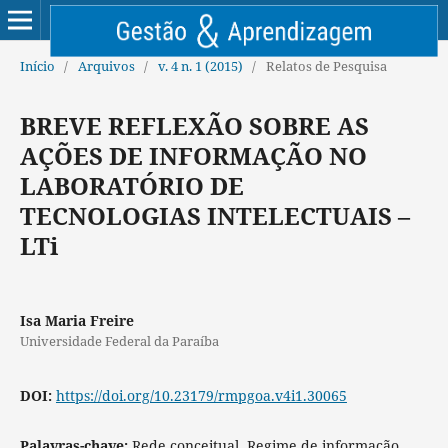
Início
/
Arquivos
/
v. 4 n. 1 (2015)
/
Relatos de Pesquisa
BREVE REFLEXÃO SOBRE AS
AÇÕES DE INFORMAÇÃO NO
LABORATÓRIO DE
TECNOLOGIAS INTELECTUAIS –
LTi
Isa Maria Freire
Universidade Federal da Paraíba
DOI:
https://doi.org/10.23179/rmpgoa.v4i1.30065
Palavras-chave:
Rede conceitual. Regime de informação.