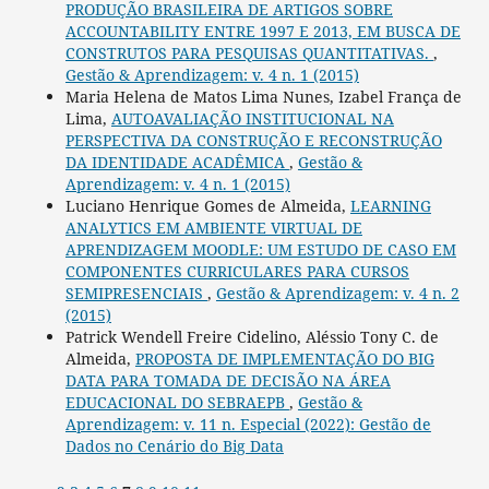
PRODUÇÃO BRASILEIRA DE ARTIGOS SOBRE
ACCOUNTABILITY ENTRE 1997 E 2013, EM BUSCA DE
CONSTRUTOS PARA PESQUISAS QUANTITATIVAS.
,
Gestão & Aprendizagem: v. 4 n. 1 (2015)
Maria Helena de Matos Lima Nunes, Izabel França de
Lima,
AUTOAVALIAÇÃO INSTITUCIONAL NA
PERSPECTIVA DA CONSTRUÇÃO E RECONSTRUÇÃO
DA IDENTIDADE ACADÊMICA
,
Gestão &
Aprendizagem: v. 4 n. 1 (2015)
Luciano Henrique Gomes de Almeida,
LEARNING
ANALYTICS EM AMBIENTE VIRTUAL DE
APRENDIZAGEM MOODLE: UM ESTUDO DE CASO EM
COMPONENTES CURRICULARES PARA CURSOS
SEMIPRESENCIAIS
,
Gestão & Aprendizagem: v. 4 n. 2
(2015)
Patrick Wendell Freire Cidelino, Aléssio Tony C. de
Almeida,
PROPOSTA DE IMPLEMENTAÇÃO DO BIG
DATA PARA TOMADA DE DECISÃO NA ÁREA
EDUCACIONAL DO SEBRAEPB
,
Gestão &
Aprendizagem: v. 11 n. Especial (2022): Gestão de
Dados no Cenário do Big Data