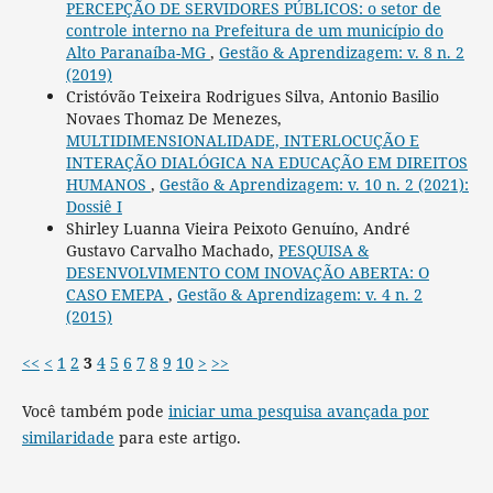
PERCEPÇÃO DE SERVIDORES PÚBLICOS: o setor de
controle interno na Prefeitura de um município do
Alto Paranaíba-MG
,
Gestão & Aprendizagem: v. 8 n. 2
(2019)
Cristóvão Teixeira Rodrigues Silva, Antonio Basilio
Novaes Thomaz De Menezes,
MULTIDIMENSIONALIDADE, INTERLOCUÇÃO E
INTERAÇÃO DIALÓGICA NA EDUCAÇÃO EM DIREITOS
HUMANOS
,
Gestão & Aprendizagem: v. 10 n. 2 (2021):
Dossiê I
Shirley Luanna Vieira Peixoto Genuíno, André
Gustavo Carvalho Machado,
PESQUISA &
DESENVOLVIMENTO COM INOVAÇÃO ABERTA: O
CASO EMEPA
,
Gestão & Aprendizagem: v. 4 n. 2
(2015)
<<
<
1
2
3
4
5
6
7
8
9
10
>
>>
Você também pode
iniciar uma pesquisa avançada por
similaridade
para este artigo.