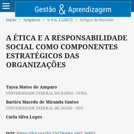
Início
/
Arquivos
/
v. 6 n. 2 (2017)
/
Artigos de Revisão
A ÉTICA E A RESPONSABILIDADE
SOCIAL COMO COMPONENTES
ESTRATÉGICOS DAS
ORGANIZAÇÕES
Taysa Matos do Amparo
UNIVERSIDADE FEDERAL DA BAHIA - UFBA
Bartira Macedo de Miranda Santos
UNIVERSIDADE FEDERAL DE GOIÁS - UFG
Carla Silva Lopes
DOI:
https://doi.org/10.23179/g&a.v6i2.36855