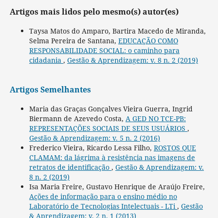
Artigos mais lidos pelo mesmo(s) autor(es)
Taysa Matos do Amparo, Bartira Macedo de Miranda,
Selma Pereira de Santana,
EDUCAÇÃO COMO
RESPONSABILIDADE SOCIAL: o caminho para
cidadania
,
Gestão & Aprendizagem: v. 8 n. 2 (2019)
Artigos Semelhantes
Maria das Graças Gonçalves Vieira Guerra, Ingrid
Biermann de Azevedo Costa,
A GED NO TCE-PB:
REPRESENTAÇÕES SOCIAIS DE SEUS USUÁRIOS
,
Gestão & Aprendizagem: v. 5 n. 2 (2016)
Frederico Vieira, Ricardo Lessa Filho,
ROSTOS QUE
CLAMAM: da lágrima à resistência nas imagens de
retratos de identificação
,
Gestão & Aprendizagem: v.
8 n. 2 (2019)
Isa Maria Freire, Gustavo Henrique de Araújo Freire,
Ações de informação para o ensino médio no
Laboratório de Tecnologias Intelectuais - LTi
,
Gestão
& Aprendizagem: v. 2 n. 1 (2013)