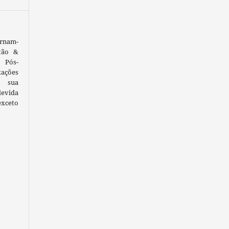
ornam-
tão &
 Pós-
ações
 sua
devida
exceto