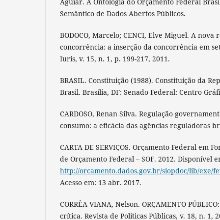
Aguiar. A Ontologia do Orçamento Federal Bras
Semântico de Dados Abertos Públicos.
BODOCO, Marcelo; CENCI, Elve Miguel. A nova r
concorrência: a inserção da concorrência em set
Iuris, v. 15, n. 1, p. 199-217, 2011.
BRASIL. Constituição (1988). Constituição da Re
Brasil. Brasília, DF: Senado Federal: Centro Gráf
CARDOSO, Renan Silva. Regulação governamenta
consumo: a eficácia das agências reguladoras bra
CARTA DE SERVIÇOS. Orçamento Federal em For
de Orçamento Federal – SOF. 2012. Disponível e
http://orcamento.dados.gov.br/siopdoc/lib/exe/
Acesso em: 13 abr. 2017.
CORRÊA VIANA, Nelson. ORÇAMENTO PÚBLICO: m
crítica. Revista de Políticas Públicas, v. 18, n. 1, 