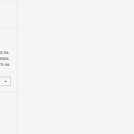
SE DA
DERAL
 71–84.