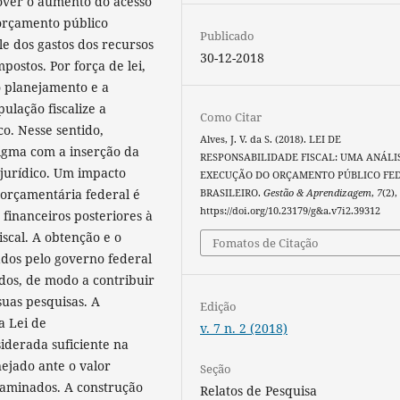
over o aumento do acesso
 orçamento público
Publicado
e dos gastos dos recursos
30-12-2018
ostos. Por força de lei,
 o planejamento e a
ulação fiscalize a
Como Citar
co. Nesse sentido,
Alves, J. V. da S. (2018). LEI DE
igma com a inserção da
RESPONSABILIDADE FISCAL: UMA ANÁLI
jurídico. Um impacto
EXECUÇÃO DO ORÇAMENTO PÚBLICO FE
orçamentária federal é
BRASILEIRO.
Gestão & Aprendizagem
,
7
(2),
https://doi.org/10.23179/g&a.v7i2.39312
 financeiros posteriores à
iscal. A obtenção e o
Fomatos de Citação
dos pelo governo federal
ados, de modo a contribuir
uas pesquisas. A
Edição
a Lei de
v. 7 n. 2 (2018)
iderada suficiente na
ejado ante o valor
Seção
examinados. A construção
Relatos de Pesquisa