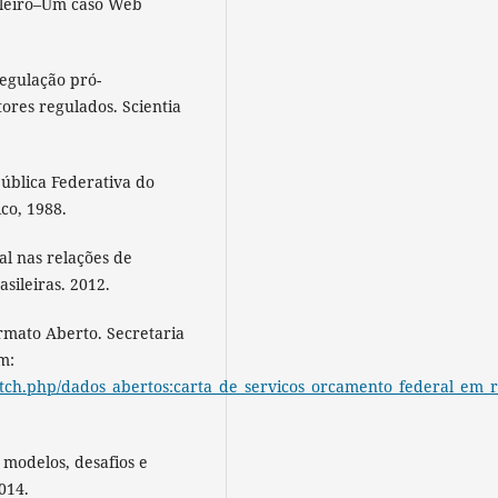
ileiro–Um caso Web
egulação pró-
ores regulados. Scientia
pública Federativa do
ico, 1988.
l nas relações de
sileiras. 2012.
mato Aberto. Secretaria
m:
fetch.php/dados_abertos:carta_de_servicos_orcamento_federal_em_r
odelos, desafios e
2014.