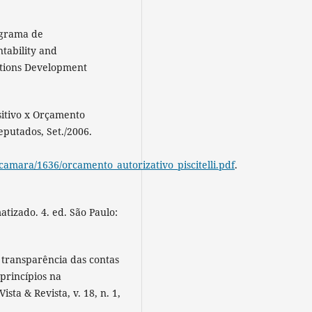
grama de
tability and
tions Development
itivo x Orçamento
eputados, Set./2006.
camara/1636/orcamento_autorizativo_piscitelli.pdf
.
tizado. 4. ed. São Paulo:
 transparência das contas
princípios na
sta & Revista, v. 18, n. 1,