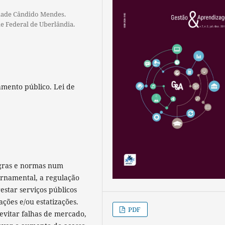
idade Cândido Mendes.
e Federal de Uberlândia.
mento público. Lei de
egras e normas num
rnamental, a regulação
star serviços públicos
ções e/ou estatizações.
PDF
evitar falhas de mercado,