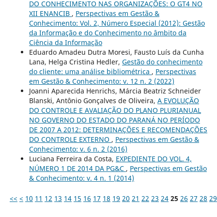
DO CONHECIMENTO NAS ORGANIZAÇÕES: O GT4 NO
XII ENANCIB
,
Perspectivas em Gestão &
Conhecimento: Vol. 2, Número Especial (2012): Gestão
da Informação e do Conhecimento no âmbito da
Ciência da Informação
Eduardo Amadeu Dutra Moresi, Fausto Luís da Cunha
Lana, Helga Cristina Hedler,
Gestão do conhecimento
do cliente: uma análise bibliométrica
,
Perspectivas
em Gestão & Conhecimento: v. 12 n. 2 (2022)
Joanni Aparecida Henrichs, Márcia Beatriz Schneider
Blanski, Antônio Gonçalves de Oliveira,
A EVOLUÇÃO
DO CONTROLE E AVALIAÇÃO DO PLANO PLURIANUAL
NO GOVERNO DO ESTADO DO PARANÁ NO PERÍODO
DE 2007 A 2012: DETERMINAÇÕES E RECOMENDAÇÕES
DO CONTROLE EXTERNO
,
Perspectivas em Gestão &
Conhecimento: v. 6 n. 2 (2016)
Luciana Ferreira da Costa,
EXPEDIENTE DO VOL. 4,
NÚMERO 1 DE 2014 DA PG&C
,
Perspectivas em Gestão
& Conhecimento: v. 4 n. 1 (2014)
<<
<
10
11
12
13
14
15
16
17
18
19
20
21
22
23
24
25
26
27
28
29