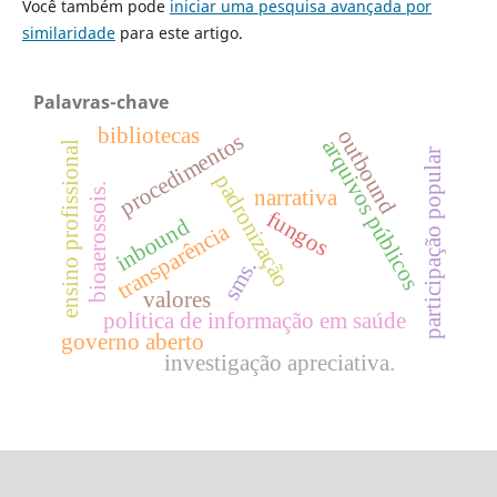
Você também pode
iniciar uma pesquisa avançada por
similaridade
para este artigo.
Palavras-chave
bibliotecas
outbound
procedimentos
arquivos públicos
ensino profissional
participação popular
padronização
bioaerossois.
narrativa
fungos
inbound
transparência
sms.
valores
política de informação em saúde
governo aberto
investigação apreciativa.