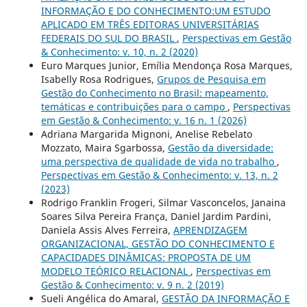
INFORMAÇÃO E DO CONHECIMENTO:UM ESTUDO
APLICADO EM TRÊS EDITORAS UNIVERSITÁRIAS
FEDERAIS DO SUL DO BRASIL
,
Perspectivas em Gestão
& Conhecimento: v. 10, n. 2 (2020)
Euro Marques Junior, Emília Mendonça Rosa Marques,
Isabelly Rosa Rodrigues,
Grupos de Pesquisa em
Gestão do Conhecimento no Brasil: mapeamento,
temáticas e contribuições para o campo
,
Perspectivas
em Gestão & Conhecimento: v. 16 n. 1 (2026)
Adriana Margarida Mignoni, Anelise Rebelato
Mozzato, Maira Sgarbossa,
Gestão da diversidade:
uma perspectiva de qualidade de vida no trabalho
,
Perspectivas em Gestão & Conhecimento: v. 13, n. 2
(2023)
Rodrigo Franklin Frogeri, Silmar Vasconcelos, Janaina
Soares Silva Pereira França, Daniel Jardim Pardini,
Daniela Assis Alves Ferreira,
APRENDIZAGEM
ORGANIZACIONAL, GESTÃO DO CONHECIMENTO E
CAPACIDADES DINÂMICAS: PROPOSTA DE UM
MODELO TEÓRICO RELACIONAL
,
Perspectivas em
Gestão & Conhecimento: v. 9 n. 2 (2019)
Sueli Angélica do Amaral,
GESTÃO DA INFORMAÇÃO E