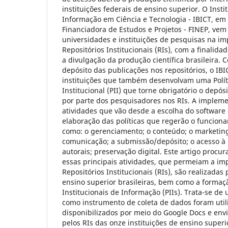
instituições federais de ensino superior. O Instit
Informação em Ciência e Tecnologia - IBICT, em
Financiadora de Estudos e Projetos - FINEP, vem
universidades e instituições de pesquisas na i
Repositórios Institucionais (RIs), com a finalid
a divulgação da produção científica brasileira. C
depósito das publicações nos repositórios, o I
instituições que também desenvolvam uma Polít
Institucional (PII) que torne obrigatório o depós
por parte dos pesquisadores nos RIs. A implem
atividades que vão desde a escolha do software 
elaboração das políticas que regerão o funciona
como: o gerenciamento; o conteúdo; o marketing
comunicação; a submissão/depósito; o acesso à 
autorais; preservação digital. Este artigo proc
essas principais atividades, que permeiam a i
Repositórios Institucionais (RIs), são realizadas 
ensino superior brasileiras, bem como a formaçã
Institucionais de Informação (PIIs). Trata-se de
como instrumento de coleta de dados foram util
disponibilizados por meio do Google Docs e env
pelos RIs das onze instituições de ensino super