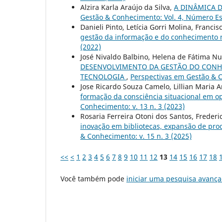
Alzira Karla Araújo da Silva,
A DINÂMICA D
Gestão & Conhecimento: Vol. 4, Número Es
Danieli Pinto, Letícia Gorri Molina, Francis
gestão da informação e do conhecimento 
(2022)
José Nivaldo Balbino, Helena de Fátima Nu
DESENVOLVIMENTO DA GESTÃO DO CONHE
TECNOLOGIA
,
Perspectivas em Gestão & C
Jose Ricardo Souza Camelo, Lillian Maria 
formação da consciência situacional em op
Conhecimento: v. 13 n. 3 (2023)
Rosaria Ferreira Otoni dos Santos, Frederi
inovação em bibliotecas, expansão de prod
& Conhecimento: v. 15 n. 3 (2025)
<<
<
1
2
3
4
5
6
7
8
9
10
11
12
13
14
15
16
17
18
Você também pode
iniciar uma pesquisa avança