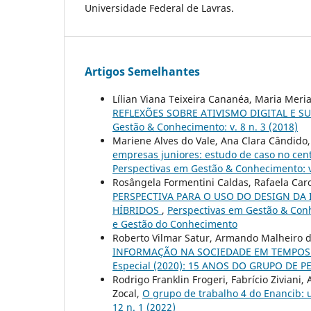
Universidade Federal de Lavras.
Artigos Semelhantes
Lílian Viana Teixeira Cananéa, Maria Meri
REFLEXÕES SOBRE ATIVISMO DIGITAL E
Gestão & Conhecimento: v. 8 n. 3 (2018)
Mariene Alves do Vale, Ana Clara Cândido
empresas juniores: estudo de caso no cen
Perspectivas em Gestão & Conhecimento: v.
Rosângela Formentini Caldas, Rafaela Caro
PERSPECTIVA PARA O USO DO DESIGN D
HÍBRIDOS
,
Perspectivas em Gestão & Conh
e Gestão do Conhecimento
Roberto Vilmar Satur, Armando Malheiro d
INFORMAÇÃO NA SOCIEDADE EM TEMPOS
Especial (2020): 15 ANOS DO GRUPO D
Rodrigo Franklin Frogeri, Fabrício Zivian
Zocal,
O grupo de trabalho 4 do Enancib: 
12 n. 1 (2022)