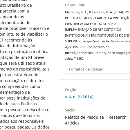
uto Brasileiro de
Como Citar
 parceria com a
Medeiros, S. A., & Ferreira, P. A. (2014). P
 apoiando as
PÚBLICA DE ACESSO ABERTO À PRODUÇÃ
mplementação de
CIENTÍFICA: UM ESTUDO SOBRE A
ade de promover o acesso e
IMPLEMENTAÇÃO DE REPOSITÓRIOS
om intuito de viabilizar o
INSTITUCIONAIS EM INSTITUIÇÕES DE EN
BICT recomenda às
SUPERIOR.
Perspectivas Em Gestão & Conhec
ica de Informação
4
(2), 195–217. Recuperado de
ito da produção científica
https://periodicos.ufpb.br/index.php/pgc/
entação de um RI prevê
/view/16852
que será utilizado até a
mento do repositório, tais
Fomatos de Citação
 e/ou estratégia de
informação; os direitos
ura compreender como
Edição
mplementação de
v. 4 n. 2 (2014)
por onze instituições de
o de suas Políticas
 uma pesquisa descritiva e
Seção
izados questionários
Relatos de Pesquisa | Research
iados aos responsáveis
Articles
ior pesquisadas. Os dados