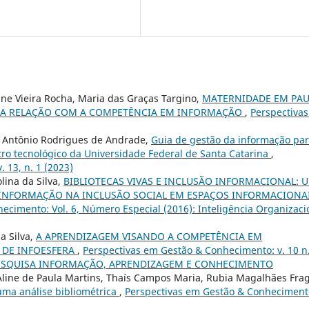
ane Vieira Rocha, Maria das Graças Targino,
MATERNIDADE EM PAU
 SUA RELAÇÃO COM A COMPETÊNCIA EM INFORMAÇÃO
,
Perspectiva
, Antônio Rodrigues de Andrade,
Guia de gestão da informação pa
tro tecnológico da Universidade Federal de Santa Catarina
,
 13, n. 1 (2023)
lina da Silva,
BIBLIOTECAS VIVAS E INCLUSÃO INFORMACIONAL: 
A INFORMAÇÃO NA INCLUSÃO SOCIAL EM ESPAÇOS INFORMACIONA
ecimento: Vol. 6, Número Especial (2016): Inteligência Organizaci
a Silva,
A APRENDIZAGEM VISANDO A COMPETÊNCIA EM
 DE INFOESFERA
,
Perspectivas em Gestão & Conhecimento: v. 10 n
E PESQUISA INFORMAÇÃO, APRENDIZAGEM E CONHECIMENTO
i, Aline de Paula Martins, Thaís Campos Maria, Rubia Magalhães Fra
uma análise bibliométrica
,
Perspectivas em Gestão & Conhecimento