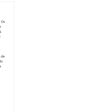
: Os
e
&
o
s de
do
a