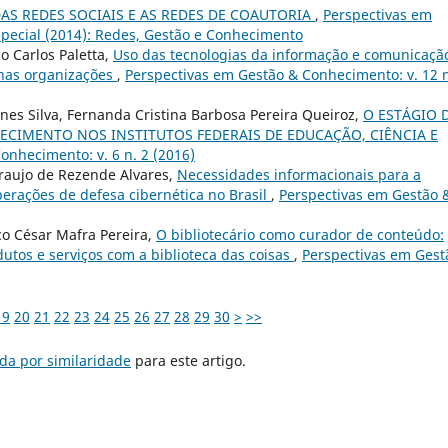
AS REDES SOCIAIS E AS REDES DE COAUTORIA
,
Perspectivas em
pecial (2014): Redes, Gestão e Conhecimento
co Carlos Paletta,
Uso das tecnologias da informação e comunicaçã
nas organizações
,
Perspectivas em Gestão & Conhecimento: v. 12 n
nes Silva, Fernanda Cristina Barbosa Pereira Queiroz,
O ESTÁGIO 
CIMENTO NOS INSTITUTOS FEDERAIS DE EDUCAÇÃO, CIÊNCIA E
onhecimento: v. 6 n. 2 (2016)
Araujo de Rezende Alvares,
Necessidades informacionais para a
erações de defesa cibernética no Brasil
,
Perspectivas em Gestão 
co César Mafra Pereira,
O bibliotecário como curador de conteúdo:
utos e serviços com a biblioteca das coisas
,
Perspectivas em Gest
19
20
21
22
23
24
25
26
27
28
29
30
>
>>
da por similaridade
para este artigo.