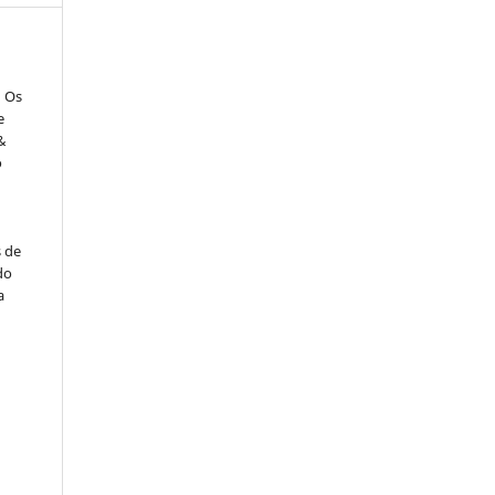
: Os
e
&
o
s de
do
a