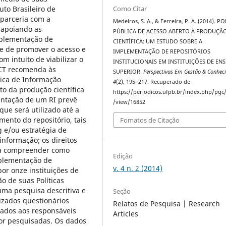
uto Brasileiro de
Como Citar
 parceria com a
Medeiros, S. A., & Ferreira, P. A. (2014). P
 apoiando as
PÚBLICA DE ACESSO ABERTO À PRODUÇÃ
mplementação de
CIENTÍFICA: UM ESTUDO SOBRE A
ade de promover o acesso e
IMPLEMENTAÇÃO DE REPOSITÓRIOS
om intuito de viabilizar o
INSTITUCIONAIS EM INSTITUIÇÕES DE EN
BICT recomenda às
SUPERIOR.
Perspectivas Em Gestão & Conhec
ica de Informação
4
(2), 195–217. Recuperado de
ito da produção científica
https://periodicos.ufpb.br/index.php/pgc/
entação de um RI prevê
/view/16852
que será utilizado até a
mento do repositório, tais
Fomatos de Citação
 e/ou estratégia de
informação; os direitos
ura compreender como
Edição
mplementação de
v. 4 n. 2 (2014)
por onze instituições de
o de suas Políticas
 uma pesquisa descritiva e
Seção
izados questionários
Relatos de Pesquisa | Research
iados aos responsáveis
Articles
ior pesquisadas. Os dados