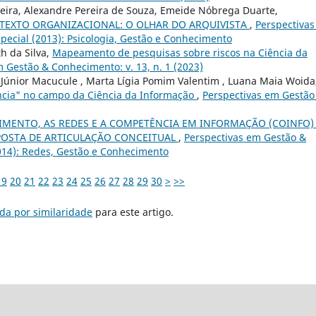
veira, Alexandre Pereira de Souza, Emeide Nóbrega Duarte,
EXTO ORGANIZACIONAL: O OLHAR DO ARQUIVISTA
,
Perspectiva
pecial (2013): Psicologia, Gestão e Conhecimento
h da Silva,
Mapeamento de pesquisas sobre riscos na Ciência da
 Gestão & Conhecimento: v. 13, n. 1 (2023)
nior Macucule , Marta Lígia Pomim Valentim , Luana Maia Woida
ência" no campo da Ciência da Informação
,
Perspectivas em Gestão
MENTO, AS REDES E A COMPETÊNCIA EM INFORMAÇÃO (COINFO)
OSTA DE ARTICULAÇÃO CONCEITUAL
,
Perspectivas em Gestão &
014): Redes, Gestão e Conhecimento
19
20
21
22
23
24
25
26
27
28
29
30
>
>>
da por similaridade
para este artigo.