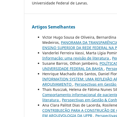
Universidade Federal de Lavras.
Artigos Semelhantes
Victor Hugo Sousa de Oliveira, Bernardina
Medeiros,
PANORAMA DA TRANSPARÊNCIA 
ENSINO SUPERIOR DA REDE FEDERAL NA 
Vanderlei Ferreira Vassi, Marta Lígia Pomi
Informação: uma revisão de literatura
,
Pe
Susane Barros, Othon Jambeiro,
POLÍTICA
UNIVERSIDADE FEDERAL DA BAHIA
,
Perspe
Henrique Machado dos Santos, Daniel Flo
INFORMATION SYSTEM: UMA REFLEXÃO A
ARQUIVAMENTO
,
Perspectivas em Gestão 
Thais Rusczak, Helena de Fátima Nunes Sil
Comportamento informacional de paciente
literatura
,
Perspectivas em Gestão & Conhe
Ana Clara Palitot Dias de Lacerda, Rosilen
CONTRIBUIÇÃO PARA A CONSTRUÇÃO DE 
EM ARQUIVOLOGIA DA UFPB
,
Perspectivas