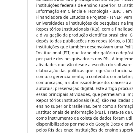
instituições federais de ensino superior. O Instit
Informação em Ciência e Tecnologia - IBICT, em
Financiadora de Estudos e Projetos - FINEP, vem
universidades e instituições de pesquisas na i
Repositórios Institucionais (RIs), com a finalid
a divulgação da produção científica brasileira. C
depósito das publicações nos repositórios, o I
instituições que também desenvolvam uma Polít
Institucional (PII) que torne obrigatório o depós
por parte dos pesquisadores nos RIs. A implem
atividades que vão desde a escolha do software 
elaboração das políticas que regerão o funciona
como: o gerenciamento; o conteúdo; o marketing
comunicação; a submissão/depósito; o acesso à 
autorais; preservação digital. Este artigo proc
essas principais atividades, que permeiam a i
Repositórios Institucionais (RIs), são realizadas 
ensino superior brasileiras, bem como a formaçã
Institucionais de Informação (PIIs). Trata-se de
como instrumento de coleta de dados foram util
disponibilizados por meio do Google Docs e env
pelos RIs das onze instituições de ensino super