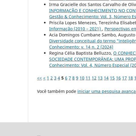
Irma Gracielle dos Santos Carvalho de Oli
INFORMAÇÃO E CONHECIMENTO NO CONT
Gestão & Conhecimento: Vol. 3, Número Es
Priscila Lopes Menezes, Terezinha Elisabet
Informação (2010 – 2021)
,
Perspectivas em
Acia Domingos Cumbane Sambo, Augusto Jú
Diversidade conceitual do termo "intelig
Conhecimento: v. 14 n. 2 (2024)
Regina Célia Baptista Belluzzo,
O CONHECI
SOCIEDADE CONTEMPORÂNEA: UMA PROP
Conhecimento: Vol. 4, Número Especial (2
<<
<
1
2
3
4
5
6
7
8
9
10
11
12
13
14
15
16
17
18
Você também pode
iniciar uma pesquisa avança