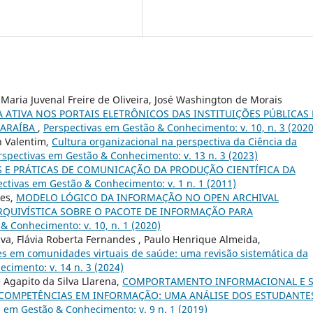
 Maria Juvenal Freire de Oliveira, José Washington de Morais
ATIVA NOS PORTAIS ELETRÔNICOS DAS INSTITUIÇÕES PÚBLICAS 
PARAÍBA
,
Perspectivas em Gestão & Conhecimento: v. 10, n. 3 (2020
n Valentim,
Cultura organizacional na perspectiva da Ciência da
rspectivas em Gestão & Conhecimento: v. 13 n. 3 (2023)
S E PRÁTICAS DE COMUNICAÇÃO DA PRODUÇÃO CIENTÍFICA DA
ctivas em Gestão & Conhecimento: v. 1 n. 1 (2011)
res,
MODELO LÓGICO DA INFORMAÇÃO NO OPEN ARCHIVAL
RQUIVÍSTICA SOBRE O PACOTE DE INFORMAÇÃO PARA
& Conhecimento: v. 10, n. 1 (2020)
va, Flávia Roberta Fernandes , Paulo Henrique Almeida,
s em comunidades virtuais de saúde: uma revisão sistemática da
cimento: v. 14 n. 3 (2024)
e Agapito da Silva Llarena,
COMPORTAMENTO INFORMACIONAL E 
COMPETÊNCIAS EM INFORMAÇÃO: UMA ANÁLISE DOS ESTUDANTE
 em Gestão & Conhecimento: v. 9 n. 1 (2019)