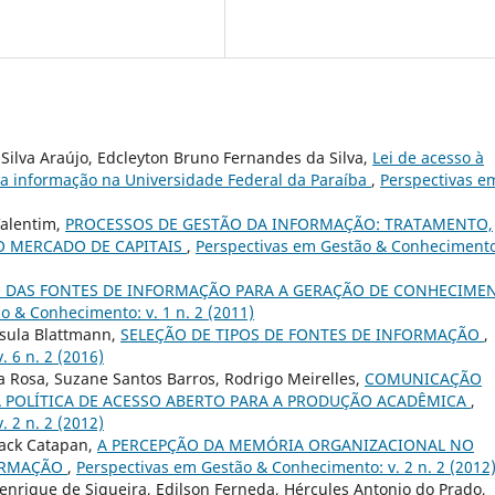
 Silva Araújo, Edcleyton Bruno Fernandes da Silva,
Lei de acesso à
a informação na Universidade Federal da Paraíba
,
Perspectivas e
Valentim,
PROCESSOS DE GESTÃO DA INFORMAÇÃO: TRATAMENTO,
O MERCADO DE CAPITAIS
,
Perspectivas em Gestão & Conhecimento
 DAS FONTES DE INFORMAÇÃO PARA A GERAÇÃO DE CONHECIME
o & Conhecimento: v. 1 n. 2 (2011)
rsula Blattmann,
SELEÇÃO DE TIPOS DE FONTES DE INFORMAÇÃO
,
 6 n. 2 (2016)
a Rosa, Suzane Santos Barros, Rodrigo Meirelles,
COMUNICAÇÃO
A POLÍTICA DE ACESSO ABERTO PARA A PRODUÇÃO ACADÊMICA
,
 2 n. 2 (2012)
Hack Catapan,
A PERCEPÇÃO DA MEMÓRIA ORGANIZACIONAL NO
FORMAÇÃO
,
Perspectivas em Gestão & Conhecimento: v. 2 n. 2 (2012
enrique de Siqueira, Edilson Ferneda, Hércules Antonio do Prado,