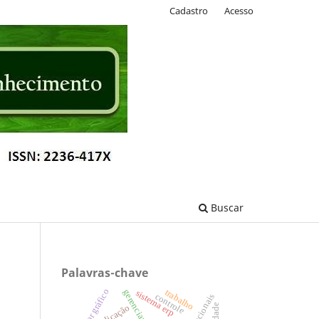
Cadastro
Acesso
Buscar
Palavras-chave
setor gráfico
trabalho
sistema erp
controle
dedicação