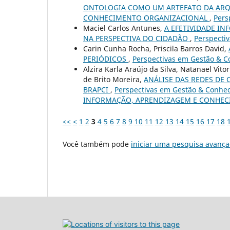
ONTOLOGIA COMO UM ARTEFATO DA ARQ
CONHECIMENTO ORGANIZACIONAL
,
Pers
Maciel Carlos Antunes,
A EFETIVIDADE I
NA PERSPECTIVA DO CIDADÃO
,
Perspectiv
Carin Cunha Rocha, Priscila Barros David,
PERIÓDICOS
,
Perspectivas em Gestão & Co
Alzira Karla Araújo da Silva, Natanael Vito
de Brito Moreira,
ANÁLISE DAS REDES DE
BRAPCI
,
Perspectivas em Gestão & Conhec
INFORMAÇÃO, APRENDIZAGEM E CONHE
<<
<
1
2
3
4
5
6
7
8
9
10
11
12
13
14
15
16
17
18
Você também pode
iniciar uma pesquisa avança