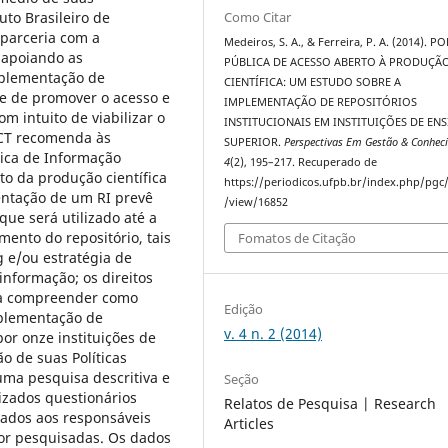
uto Brasileiro de
Como Citar
 parceria com a
Medeiros, S. A., & Ferreira, P. A. (2014). P
 apoiando as
PÚBLICA DE ACESSO ABERTO À PRODUÇÃ
mplementação de
CIENTÍFICA: UM ESTUDO SOBRE A
ade de promover o acesso e
IMPLEMENTAÇÃO DE REPOSITÓRIOS
om intuito de viabilizar o
INSTITUCIONAIS EM INSTITUIÇÕES DE EN
BICT recomenda às
SUPERIOR.
Perspectivas Em Gestão & Conhec
ica de Informação
4
(2), 195–217. Recuperado de
ito da produção científica
https://periodicos.ufpb.br/index.php/pgc/
entação de um RI prevê
/view/16852
que será utilizado até a
mento do repositório, tais
Fomatos de Citação
 e/ou estratégia de
informação; os direitos
ura compreender como
Edição
mplementação de
v. 4 n. 2 (2014)
por onze instituições de
o de suas Políticas
 uma pesquisa descritiva e
Seção
izados questionários
Relatos de Pesquisa | Research
iados aos responsáveis
Articles
ior pesquisadas. Os dados