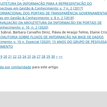
UITETURA DA INFORMAÇÃO PARA A REPRESENTAÇÃO DO
pectivas em Gestão & Conhecimento: v. 7 n. 2 (2017)
NFORMACIONAL DOS PORTAIS DE TRANSPARÊNCIA GOVERNAMENTA
as em Gestão & Conhecimento: v. 8 n. 2 (2018)
AVALIAÇÃO DA ARQUITETURA DA INFORMAÇÃO EM PORTAIS DE
nhecimento: v. 10, n. 2 (2020)
r Sobral, Bárbara Carvalho Diniz, Flávia de Araújo Telmo, Elaine Cris
 COAUTORIA SOBRE FLUXOS DE INFORMAÇÃO NA BASE DE DADOS
imento: v. 10 n. Especial (2020): 15 ANOS DO GRUPO DE PESQUISA
CIMENTO
19
20
21
22
23
24
25
26
27
28
29
30
>
>>
da por similaridade
para este artigo.