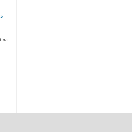
IS
tina