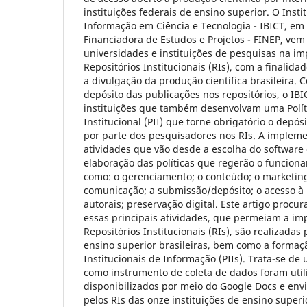
instituições federais de ensino superior. O Instit
Informação em Ciência e Tecnologia - IBICT, em
Financiadora de Estudos e Projetos - FINEP, vem
universidades e instituições de pesquisas na i
Repositórios Institucionais (RIs), com a finalid
a divulgação da produção científica brasileira. C
depósito das publicações nos repositórios, o I
instituições que também desenvolvam uma Polít
Institucional (PII) que torne obrigatório o depós
por parte dos pesquisadores nos RIs. A implem
atividades que vão desde a escolha do software 
elaboração das políticas que regerão o funciona
como: o gerenciamento; o conteúdo; o marketing
comunicação; a submissão/depósito; o acesso à 
autorais; preservação digital. Este artigo proc
essas principais atividades, que permeiam a i
Repositórios Institucionais (RIs), são realizadas 
ensino superior brasileiras, bem como a formaçã
Institucionais de Informação (PIIs). Trata-se de
como instrumento de coleta de dados foram util
disponibilizados por meio do Google Docs e env
pelos RIs das onze instituições de ensino super