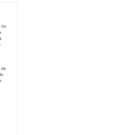
: Os
e
&
o
s de
do
a