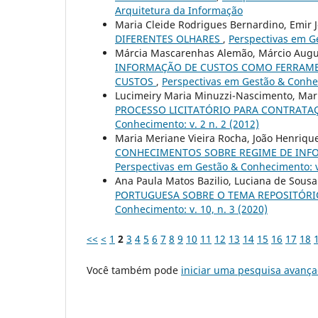
Arquitetura da Informação
Maria Cleide Rodrigues Bernardino, Emir 
DIFERENTES OLHARES
,
Perspectivas em Ge
Márcia Mascarenhas Alemão, Márcio Augu
INFORMAÇÃO DE CUSTOS COMO FERRAMEN
CUSTOS
,
Perspectivas em Gestão & Conhec
Lucimeiry Maria Minuzzi-Nascimento, Mar
PROCESSO LICITATÓRIO PARA CONTRATA
Conhecimento: v. 2 n. 2 (2012)
Maria Meriane Vieira Rocha, João Henrique
CONHECIMENTOS SOBRE REGIME DE INF
Perspectivas em Gestão & Conhecimento: v.
Ana Paula Matos Bazilio, Luciana de Sousa
PORTUGUESA SOBRE O TEMA REPOSITÓRI
Conhecimento: v. 10, n. 3 (2020)
<<
<
1
2
3
4
5
6
7
8
9
10
11
12
13
14
15
16
17
18
Você também pode
iniciar uma pesquisa avança