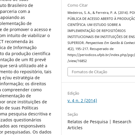
uto Brasileiro de
Como Citar
 parceria com a
Medeiros, S. A., & Ferreira, P. A. (2014). P
 apoiando as
PÚBLICA DE ACESSO ABERTO À PRODUÇÃ
mplementação de
CIENTÍFICA: UM ESTUDO SOBRE A
ade de promover o acesso e
IMPLEMENTAÇÃO DE REPOSITÓRIOS
om intuito de viabilizar o
INSTITUCIONAIS EM INSTITUIÇÕES DE EN
BICT recomenda às
SUPERIOR.
Perspectivas Em Gestão & Conhec
ica de Informação
4
(2), 195–217. Recuperado de
ito da produção científica
https://periodicos.ufpb.br/index.php/pgc/
entação de um RI prevê
/view/16852
que será utilizado até a
mento do repositório, tais
Fomatos de Citação
 e/ou estratégia de
informação; os direitos
ura compreender como
Edição
mplementação de
v. 4 n. 2 (2014)
por onze instituições de
o de suas Políticas
 uma pesquisa descritiva e
Seção
izados questionários
Relatos de Pesquisa | Research
iados aos responsáveis
Articles
ior pesquisadas. Os dados