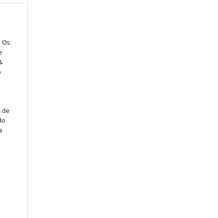
: Os
e
&
o
s de
do
a