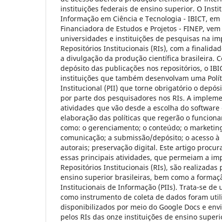
instituições federais de ensino superior. O Instit
Informação em Ciência e Tecnologia - IBICT, em
Financiadora de Estudos e Projetos - FINEP, vem
universidades e instituições de pesquisas na i
Repositórios Institucionais (RIs), com a finalid
a divulgação da produção científica brasileira. C
depósito das publicações nos repositórios, o I
instituições que também desenvolvam uma Polít
Institucional (PII) que torne obrigatório o depós
por parte dos pesquisadores nos RIs. A implem
atividades que vão desde a escolha do software 
elaboração das políticas que regerão o funciona
como: o gerenciamento; o conteúdo; o marketing
comunicação; a submissão/depósito; o acesso à 
autorais; preservação digital. Este artigo proc
essas principais atividades, que permeiam a i
Repositórios Institucionais (RIs), são realizadas 
ensino superior brasileiras, bem como a formaçã
Institucionais de Informação (PIIs). Trata-se de
como instrumento de coleta de dados foram util
disponibilizados por meio do Google Docs e env
pelos RIs das onze instituições de ensino super