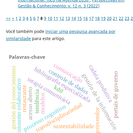
Gestão & Conhecimento: v. 12 n. 3 (2022)
<<
<
1
2
3
4
5
6
7
8
9
10
11
12
13
14
15
16
17
18
19
20
21
22
23
2
Você também pode
iniciar uma pesquisa avançada por
similaridade
para este artigo.
Palavras-chave
comunicação
cadeia produtiva
bibliografia especializada
gestión del conocimiento
controle de dados
portais de governo
gestión de la información
terapia comunitária
consumo colaborativo
kdd
restaurante
acesso aberto
tendência
modelos
transdisciplinariedad
processo cognitivo
proveedor
sustentabilidade