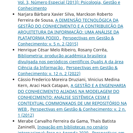
Vol. 3, Número Especial (2013): Psicologia, Gestão e
Conhecimento
Narjara Bárbara Xavier Silva, Marckson Roberto
Ferreira de Sousa,
A DIMENSÃO TECNOLÓGICA DA
GESTÃO DO CONHECIMENTO E A CONTRIBUIÇÃO DA
ARQUITETURA DA INFORMAÇÃO: UMA ANÁLISE DA
PLATAFORMA PODIO
,
Perspectivas em Gestão &
Conhecimento: v. 5 n. 2 (2015)
Henrique César Melo Ribeiro, Rosany Corrêa,
Bibliometria: produção acadêmica brasileira
divulgada nos periódicos científicos Qualis A da área
Ciência da Informação
,
Perspectivas em Gestão &
Conhecimento: v. 12 n. 2 (2022)
Cássio Frederico Moreira Druziani, Vinicius Medina
Kern, Araci Hack Catapan,
A GESTÃO E A ENGENHARIA
DO CONHECIMENTO ALIADAS NA MODELAGEM DO
CONHECIMENTO: ANÁLISE SISTÊMICA CESM E
CONTEXTUAL COMMONKADS DE UM REPOSITÓRIO NA
WEB
,
Perspectivas em Gestão & Conhecimento: v. 2 n.
1 (2012)
Merabe Carvalho Ferreira da Gama, Thais Batista
Zaninelli,
Inovação em bibliotecas no cenário
internacional: foco na Agenda 2030
,
Perspectivas em