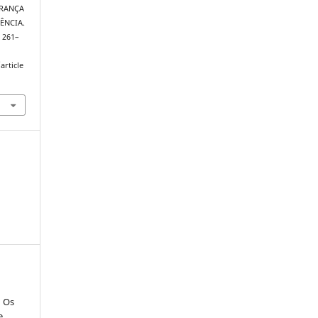
DERANÇA
ÊNCIA.
, 261–
article
: Os
e