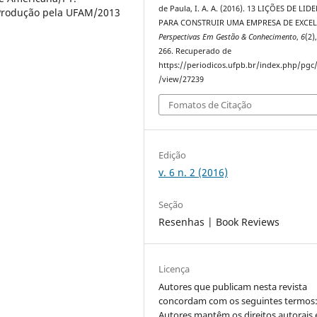
de Paula, I. A. A. (2016). 13 LIÇÕES DE LI
 Produção pela UFAM/2013
PARA CONSTRUIR UMA EMPRESA DE EXCEL
Perspectivas Em Gestão & Conhecimento
,
6
(2)
266. Recuperado de
https://periodicos.ufpb.br/index.php/pgc/
/view/27239
Fomatos de Citação
Edição
v. 6 n. 2 (2016)
Seção
Resenhas | Book Reviews
Licença
Autores que publicam nesta revista
concordam com os seguintes termos
Autores mantêm os direitos autorais 