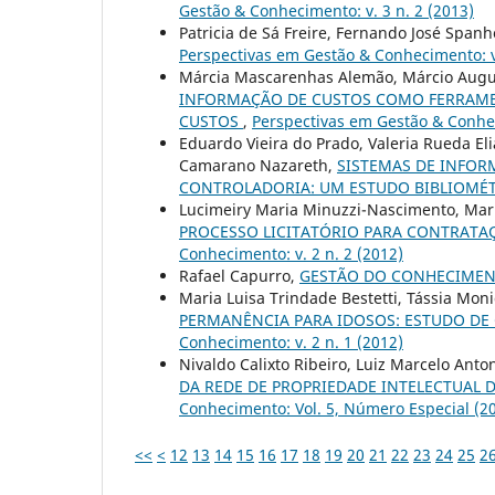
Gestão & Conhecimento: v. 3 n. 2 (2013)
Patricia de Sá Freire, Fernando José Spanh
Perspectivas em Gestão & Conhecimento: v.
Márcia Mascarenhas Alemão, Márcio Augu
INFORMAÇÃO DE CUSTOS COMO FERRAMEN
CUSTOS
,
Perspectivas em Gestão & Conhec
Eduardo Vieira do Prado, Valeria Rueda Eli
Camarano Nazareth,
SISTEMAS DE INFOR
CONTROLADORIA: UM ESTUDO BIBLIOMÉ
Lucimeiry Maria Minuzzi-Nascimento, Mar
PROCESSO LICITATÓRIO PARA CONTRATA
Conhecimento: v. 2 n. 2 (2012)
Rafael Capurro,
GESTÃO DO CONHECIMEN
Maria Luisa Trindade Bestetti, Tássia Moni
PERMANÊNCIA PARA IDOSOS: ESTUDO DE 
Conhecimento: v. 2 n. 1 (2012)
Nivaldo Calixto Ribeiro, Luiz Marcelo Anto
DA REDE DE PROPRIEDADE INTELECTUAL 
Conhecimento: Vol. 5, Número Especial (2
<<
<
12
13
14
15
16
17
18
19
20
21
22
23
24
25
2