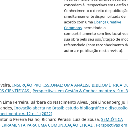
concedem à Perspectivas em Gestão 
Conhecimento o direito de publicaçã
simultaneamente disponibilizada de
acordo com uma
Licença Creative
Commons
, permitindo o
compartilhamento sem fins lucrativo
sua obra pelo seu uso/citação de mo
referenciado (com reconhecimento d
autoria e publicação nesta revista).
iveira,
INSERÇÃO PROFISSIONAL: UMA ANÁLISE BIBLIOMÉTRICA D
OS CIENTÍFICAS
,
Perspectivas em Gestão & Conhecimento: v. 9 n. 3
 Lima Ferreira, Bárbara do Nascimento Alves, José Lindenberg Jul
rnandes,
Inovação aberta no Brasil: estudo bibliográfico e discussão
ecimento: v. 12 n. 1 (2022)
tonio Pereira Fialho, Richard Perassi Luiz de Souza,
SEMIÓTICA
A FERRAMENTA PARA UMA COMUNICAÇÃO EFICAZ
,
Perspectivas em