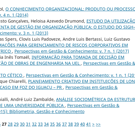
ol,
O CONHECIMENTO ORGANIZACIONAL: PRODUTO OU PROCESS
 4 n. 1 (2014)
sto Gonçalves, Heloisa Azevedo Drumond,
ESTUDO DA UTILIZAÇÃ
TA DE GESTÃO EM ORGANIZAÇÃO PÚBLICA: O ESTUDO DO SIGH
imento: v. 3 n. 1 (2013)
as Spers, Clovis Luis Padoveze, Andre Luis Bertassi, Luiz Gustavo
MAÇÕES PARA GERENCIAMENTO DE RISCOS CORPORATIVOS EM
TRICO
,
Perspectivas em Gestão & Conhecimento: v. 7 n. 1 (2017)
ia Inês Tomaél,
INFORMAÇÃO PARA TOMADA DE DECISÃO EM
ÇÃO DE OBRAS DE ENGENHARIA NA UEL
,
Perspectivas em Gestão 
TO CÉTICO
,
Perspectivas em Gestão & Conhecimento: v. 1 n. 1 (20
que Chiarelli,
PLANEJAMENTO CRIATIVO EM INSTITUIÇÕES DE LO
CASO EM FOZ DO IGUAÇU – PR
,
Perspectivas em Gestão &
nialli, André Luiz Zambalde,
ANÁLISE SOCIOMÉTRICA DA ESTRUTU
DE UMA UNIVERSIDADE PÚBLICA
,
Perspectivas em Gestão &
015): Bibliometria, Gestão e Conhecimento
6
27
28
29
30
31
32
33
34
35
36
37
38
39
40
41
>
>>