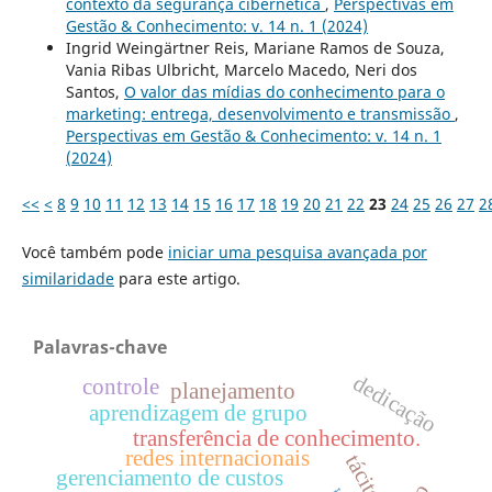
contexto da segurança cibernética
,
Perspectivas em
Gestão & Conhecimento: v. 14 n. 1 (2024)
Ingrid Weingärtner Reis, Mariane Ramos de Souza,
Vania Ribas Ulbricht, Marcelo Macedo, Neri dos
Santos,
O valor das mídias do conhecimento para o
marketing: entrega, desenvolvimento e transmissão
,
Perspectivas em Gestão & Conhecimento: v. 14 n. 1
(2024)
<<
<
8
9
10
11
12
13
14
15
16
17
18
19
20
21
22
23
24
25
26
27
2
Você também pode
iniciar uma pesquisa avançada por
similaridade
para este artigo.
Palavras-chave
dedicação
controle
planejamento
aprendizagem de grupo
transferência de conhecimento.
redes internacionais
tácito
gerenciamento de custos