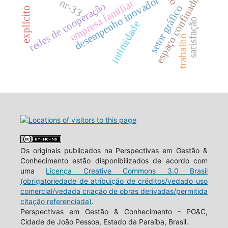
espaço confinado
desempenho inovador
nr-33
empresa familiar
redes de cooperação
setor gráfico
explícito
satisfação
intimidade
trabalho
Os originais publicados na Perspectivas em Gestão &
Conhecimento estão disponibilizados de acordo com
uma
Licença Creative Commons 3.0 Brasil
(obrigatoriedade de atribuição de créditos/vedado uso
comercial/vedada criação de obras derivadas/permitida
citação referenciada)
.
Perspectivas em Gestão & Conhecimento - PG&C,
Cidade de João Pessoa, Estado da Paraíba, Brasil.