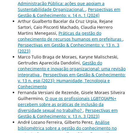
Administração Pública: ações que apoiam a
Sustentabilidade Organizacional.
,
Perspectivas em
Gestão & Conhecimento: v. 14 n. 1 (2024)
Arthur Gualberto Bacelar da Cruz Urpia, Rejane
Sartori, Caio Pisconti Machado, Claudia Herrero
Martins Menegassi,
Práticas da gestão do
conhecimento de recursos humanos em prefeituras
,
Perspectivas em Gestão & Conhecimento: v. 13 n. 3
(2023)
Marco Tulio Braga de Moraes, Karyne Malischeski,
Gertrudes Aparecida Dandolini,
Gestão do
conhecimento e inovação organizacional: uma revisão
integrativa
,
Perspectivas em Gestão & Conhecimento:
v. 13 n. esp (2023): Humanidade, Tecnologia e
Conhecimento
Fernanda Versiani de Rezende, Gisele Moraes Silveira
Guilhermino,
O que os profissionais LGBTQIAPN+
percebem sobre as práticas de inclusão da
diversidade sexual no trabalho?
,
Perspectivas em
Gestão & Conhecimento: v. 13 n. 3 (2023)
André Lozano Ferreira, Gilberto Perez,
Análise
bibliométrica sobre a gestão do conhecimento no