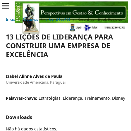
Início
/
Arquivos
/
v. 6 n. 2 (2016)
/
Resenhas | Book Reviews
13 LIÇÕES DE LIDERANÇA PARA
CONSTRUIR UMA EMPRESA DE
EXCELÊNCIA
Izabel Alinne Alves de Paula
Universidade Americana, Paraguai
Palavras-chave:
Estratégias, Liderança, Treinamento, Disney
Downloads
Não há dados estatísticos.