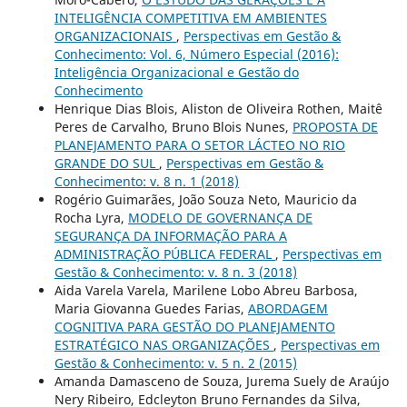
INTELIGÊNCIA COMPETITIVA EM AMBIENTES
ORGANIZACIONAIS
,
Perspectivas em Gestão &
Conhecimento: Vol. 6, Número Especial (2016):
Inteligência Organizacional e Gestão do
Conhecimento
Henrique Dias Blois, Aliston de Oliveira Rothen, Maitê
Peres de Carvalho, Bruno Blois Nunes,
PROPOSTA DE
PLANEJAMENTO PARA O SETOR LÁCTEO NO RIO
GRANDE DO SUL
,
Perspectivas em Gestão &
Conhecimento: v. 8 n. 1 (2018)
Rogério Guimarães, João Souza Neto, Mauricio da
Rocha Lyra,
MODELO DE GOVERNANÇA DE
SEGURANÇA DA INFORMAÇÃO PARA A
ADMINISTRAÇÃO PÚBLICA FEDERAL
,
Perspectivas em
Gestão & Conhecimento: v. 8 n. 3 (2018)
Aida Varela Varela, Marilene Lobo Abreu Barbosa,
Maria Giovanna Guedes Farias,
ABORDAGEM
COGNITIVA PARA GESTÃO DO PLANEJAMENTO
ESTRATÉGICO NAS ORGANIZAÇÕES
,
Perspectivas em
Gestão & Conhecimento: v. 5 n. 2 (2015)
Amanda Damasceno de Souza, Jurema Suely de Araújo
Nery Ribeiro, Edcleyton Bruno Fernandes da Silva,