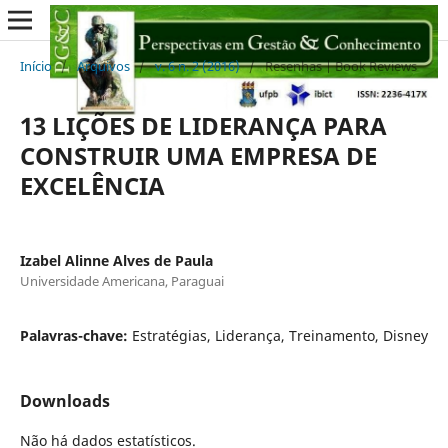
Início
/
Arquivos
/
v. 6 n. 2 (2016)
/
Resenhas | Book Reviews
13 LIÇÕES DE LIDERANÇA PARA
CONSTRUIR UMA EMPRESA DE
EXCELÊNCIA
Izabel Alinne Alves de Paula
Universidade Americana, Paraguai
Palavras-chave:
Estratégias, Liderança, Treinamento, Disney
Downloads
Não há dados estatísticos.