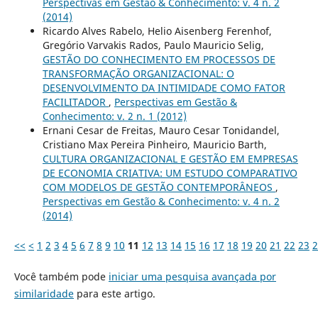
Perspectivas em Gestão & Conhecimento: v. 4 n. 2
(2014)
Ricardo Alves Rabelo, Helio Aisenberg Ferenhof,
Gregório Varvakis Rados, Paulo Mauricio Selig,
GESTÃO DO CONHECIMENTO EM PROCESSOS DE
TRANSFORMAÇÃO ORGANIZACIONAL: O
DESENVOLVIMENTO DA INTIMIDADE COMO FATOR
FACILITADOR
,
Perspectivas em Gestão &
Conhecimento: v. 2 n. 1 (2012)
Ernani Cesar de Freitas, Mauro Cesar Tonidandel,
Cristiano Max Pereira Pinheiro, Mauricio Barth,
CULTURA ORGANIZACIONAL E GESTÃO EM EMPRESAS
DE ECONOMIA CRIATIVA: UM ESTUDO COMPARATIVO
COM MODELOS DE GESTÃO CONTEMPORÂNEOS
,
Perspectivas em Gestão & Conhecimento: v. 4 n. 2
(2014)
<<
<
1
2
3
4
5
6
7
8
9
10
11
12
13
14
15
16
17
18
19
20
21
22
23
2
Você também pode
iniciar uma pesquisa avançada por
similaridade
para este artigo.