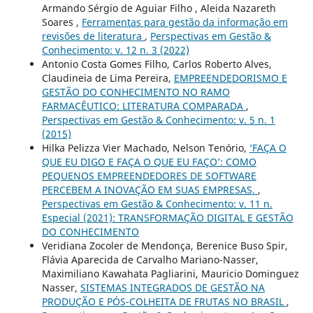
Armando Sérgio de Aguiar Filho , Aleida Nazareth
Soares ,
Ferramentas para gestão da informação em
revisões de literatura
,
Perspectivas em Gestão &
Conhecimento: v. 12 n. 3 (2022)
Antonio Costa Gomes Filho, Carlos Roberto Alves,
Claudineia de Lima Pereira,
EMPREENDEDORISMO E
GESTÃO DO CONHECIMENTO NO RAMO
FARMACÊUTICO: LITERATURA COMPARADA
,
Perspectivas em Gestão & Conhecimento: v. 5 n. 1
(2015)
Hilka Pelizza Vier Machado, Nelson Tenório,
‘FAÇA O
QUE EU DIGO E FAÇA O QUE EU FAÇO’: COMO
PEQUENOS EMPREENDEDORES DE SOFTWARE
PERCEBEM A INOVAÇÃO EM SUAS EMPRESAS.
,
Perspectivas em Gestão & Conhecimento: v. 11 n.
Especial (2021): TRANSFORMAÇÃO DIGITAL E GESTÃO
DO CONHECIMENTO
Veridiana Zocoler de Mendonça, Berenice Buso Spir,
Flávia Aparecida de Carvalho Mariano-Nasser,
Maximiliano Kawahata Pagliarini, Mauricio Dominguez
Nasser,
SISTEMAS INTEGRADOS DE GESTÃO NA
PRODUÇÃO E PÓS-COLHEITA DE FRUTAS NO BRASIL
,