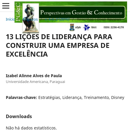
Início
/
Arquivos
/
v. 6 n. 2 (2016)
/
Resenhas | Book Reviews
13 LIÇÕES DE LIDERANÇA PARA
CONSTRUIR UMA EMPRESA DE
EXCELÊNCIA
Izabel Alinne Alves de Paula
Universidade Americana, Paraguai
Palavras-chave:
Estratégias, Liderança, Treinamento, Disney
Downloads
Não há dados estatísticos.