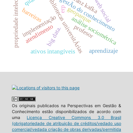
propriedade intelectual
franz kafka
bibliotecas universitÁrias
gestÃo do conhecimento
web social
erp
geoparque
barreiras
implementação
análise sociométrica
atendimento
profesor
big data.
aprendizaje
ativos intangíveis
Os originais publicados na Perspectivas em Gestão &
Conhecimento estão disponibilizados de acordo com
uma
Licença Creative Commons 3.0 Brasil
(obrigatoriedade de atribuição de créditos/vedado uso
comercial/vedada criação de obras derivadas/permitida