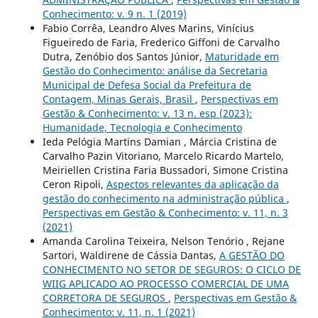
Conhecimento: v. 9 n. 1 (2019)
Fabio Corrêa, Leandro Alves Marins, Vinícius
Figueiredo de Faria, Frederico Giffoni de Carvalho
Dutra, Zenóbio dos Santos Júnior,
Maturidade em
Gestão do Conhecimento: análise da Secretaria
Municipal de Defesa Social da Prefeitura de
Contagem, Minas Gerais, Brasil
,
Perspectivas em
Gestão & Conhecimento: v. 13 n. esp (2023):
Humanidade, Tecnologia e Conhecimento
Ieda Pelógia Martins Damian , Márcia Cristina de
Carvalho Pazin Vitoriano, Marcelo Ricardo Martelo,
Meiriellen Cristina Faria Bussadori, Simone Cristina
Ceron Ripoli,
Aspectos relevantes da aplicação da
gestão do conhecimento na administração pública
,
Perspectivas em Gestão & Conhecimento: v. 11, n. 3
(2021)
Amanda Carolina Teixeira, Nelson Tenório , Rejane
Sartori, Waldirene de Cássia Dantas,
A GESTÃO DO
CONHECIMENTO NO SETOR DE SEGUROS: O CICLO DE
WIIG APLICADO AO PROCESSO COMERCIAL DE UMA
CORRETORA DE SEGUROS
,
Perspectivas em Gestão &
Conhecimento: v. 11, n. 1 (2021)