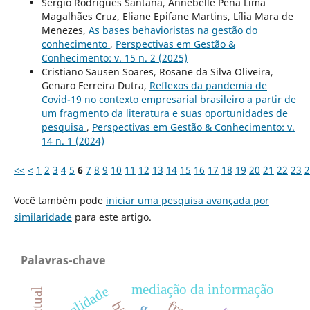
Sérgio Rodrigues Santana, Annebelle Pena Lima
Magalhães Cruz, Eliane Epifane Martins, Lília Mara de
Menezes,
As bases behavioristas na gestão do
conhecimento
,
Perspectivas em Gestão &
Conhecimento: v. 15 n. 2 (2025)
Cristiano Sausen Soares, Rosane da Silva Oliveira,
Genaro Ferreira Dutra,
Reflexos da pandemia de
Covid-19 no contexto empresarial brasileiro a partir de
um fragmento da literatura e suas oportunidades de
pesquisa
,
Perspectivas em Gestão & Conhecimento: v.
14 n. 1 (2024)
<<
<
1
2
3
4
5
6
7
8
9
10
11
12
13
14
15
16
17
18
19
20
21
22
23
2
Você também pode
iniciar uma pesquisa avançada por
similaridade
para este artigo.
Palavras-chave
mediação da informação
qualidade