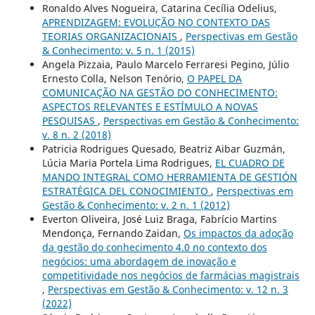
Ronaldo Alves Nogueira, Catarina Cecília Odelius,
APRENDIZAGEM: EVOLUÇÃO NO CONTEXTO DAS
TEORIAS ORGANIZACIONAIS
,
Perspectivas em Gestão
& Conhecimento: v. 5 n. 1 (2015)
Angela Pizzaia, Paulo Marcelo Ferraresi Pegino, Júlio
Ernesto Colla, Nelson Tenório,
O PAPEL DA
COMUNICAÇÃO NA GESTÃO DO CONHECIMENTO:
ASPECTOS RELEVANTES E ESTÍMULO A NOVAS
PESQUISAS
,
Perspectivas em Gestão & Conhecimento:
v. 8 n. 2 (2018)
Patricia Rodrigues Quesado, Beatriz Aibar Guzmán,
Lúcia Maria Portela Lima Rodrigues,
EL CUADRO DE
MANDO INTEGRAL COMO HERRAMIENTA DE GESTIÓN
ESTRATÉGICA DEL CONOCIMIENTO
,
Perspectivas em
Gestão & Conhecimento: v. 2 n. 1 (2012)
Everton Oliveira, José Luiz Braga, Fabrício Martins
Mendonça, Fernando Zaidan,
Os impactos da adoção
da gestão do conhecimento 4.0 no contexto dos
negócios: uma abordagem de inovação e
competitividade nos negócios de farmácias magistrais
,
Perspectivas em Gestão & Conhecimento: v. 12 n. 3
(2022)