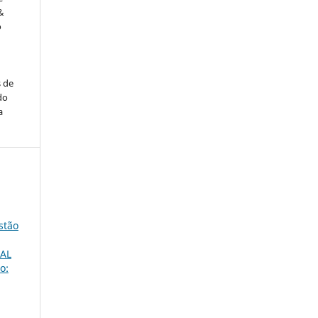
&
o
s de
do
a
stão
AL
o: