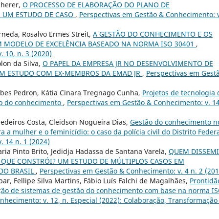
cherer,
O PROCESSO DE ELABORAÇÃO DO PLANO DE
: UM ESTUDO DE CASO
,
Perspectivas em Gestão & Conhecimento: v
rneda, Rosalvo Ermes Streit,
A GESTÃO DO CONHECIMENTO E OS
M MODELO DE EXCELÊNCIA BASEADO NA NORMA ISO 30401
,
 10, n. 3 (2020)
lon da Silva,
O PAPEL DA EMPRESA JR NO DESENVOLVIMENTO DE
UM ESTUDO COM EX-MEMBROS DA EMAD JR
,
Perspectivas em Gest
rebes Pedron, Kátia Cinara Tregnago Cunha,
Projetos de tecnologia 
tão do conhecimento
,
Perspectivas em Gestão & Conhecimento: v. 14
Medeiros Costa, Cleidson Nogueira Dias,
Gestão do conhecimento n
 a mulher e o feminicídio: o caso da polícia civil do Distrito Feder
 14 n. 1 (2024)
ria Pinto Brito, Jedidja Hadassa de Santana Varela,
QUEM DISSEM
QUE CONSTRÓI? UM ESTUDO DE MÚLTIPLOS CASOS EM
DO BRASIL
,
Perspectivas em Gestão & Conhecimento: v. 4 n. 2 (201
, Fellipe Silva Martins, Fábio Luís Falchi de Magalhães,
Prontidã
ação de sistemas de gestão do conhecimento com base na norma I
hecimento: v. 12, n. Especial (2022): Colaboração, Transformação