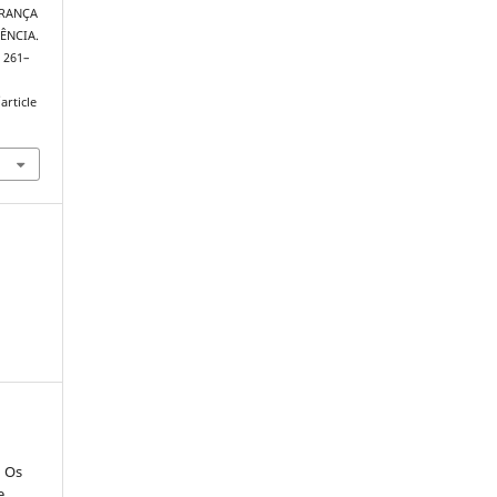
DERANÇA
ÊNCIA.
, 261–
article
: Os
e