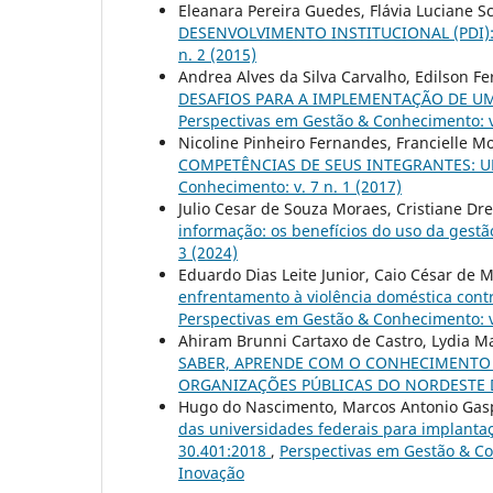
Eleanara Pereira Guedes, Flávia Luciane S
DESENVOLVIMENTO INSTITUCIONAL (PDI)
n. 2 (2015)
Andrea Alves da Silva Carvalho, Edilson Fe
DESAFIOS PARA A IMPLEMENTAÇÃO DE U
Perspectivas em Gestão & Conhecimento: v.
Nicoline Pinheiro Fernandes, Francielle Mo
COMPETÊNCIAS DE SEUS INTEGRANTES: 
Conhecimento: v. 7 n. 1 (2017)
Julio Cesar de Souza Moraes, Cristiane D
informação: os benefícios do uso da ges
3 (2024)
Eduardo Dias Leite Junior, Caio César de 
enfrentamento à violência doméstica contra
Perspectivas em Gestão & Conhecimento: v.
Ahiram Brunni Cartaxo de Castro, Lydia Ma
SABER, APRENDE COM O CONHECIMENTO 
ORGANIZAÇÕES PÚBLICAS DO NORDESTE 
Hugo do Nascimento, Marcos Antonio Gaspar
das universidades federais para implant
30.401:2018
,
Perspectivas em Gestão & Con
Inovação