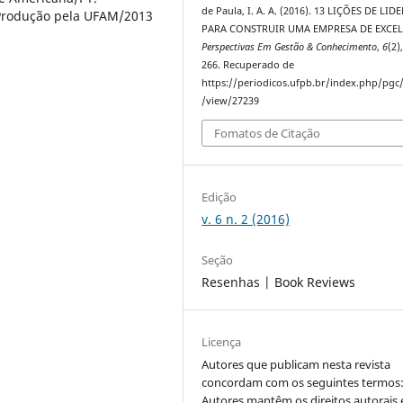
de Paula, I. A. A. (2016). 13 LIÇÕES DE LI
 Produção pela UFAM/2013
PARA CONSTRUIR UMA EMPRESA DE EXCEL
Perspectivas Em Gestão & Conhecimento
,
6
(2)
266. Recuperado de
https://periodicos.ufpb.br/index.php/pgc/
/view/27239
Fomatos de Citação
Edição
v. 6 n. 2 (2016)
Seção
Resenhas | Book Reviews
Licença
Autores que publicam nesta revista
concordam com os seguintes termos
Autores mantêm os direitos autorais 