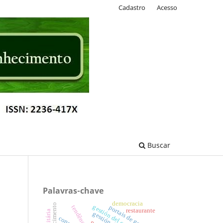
Cadastro
Acesso
Buscar
Palavras-chave
democracia
tendência
portais de governo
restaurante