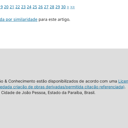
19
20
21
22
23
24
25
26
27
28
29
30
>
>>
da por similaridade
para este artigo.
tão & Conhecimento estão disponibilizados de acordo com uma
Lice
vedada criação de obras derivadas/permitida citação referenciada)
.
Cidade de João Pessoa, Estado da Paraíba, Brasil.