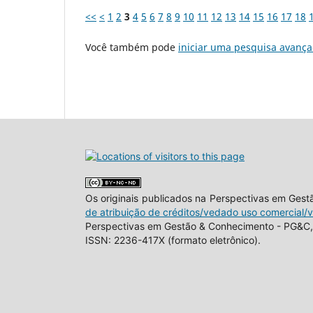
<<
<
1
2
3
4
5
6
7
8
9
10
11
12
13
14
15
16
17
18
Você também pode
iniciar uma pesquisa avança
Os originais publicados na Perspectivas em Ges
de atribuição de créditos/vedado uso comercial/
Perspectivas em Gestão & Conhecimento - PG&C, 
ISSN: 2236-417X (formato eletrônico).