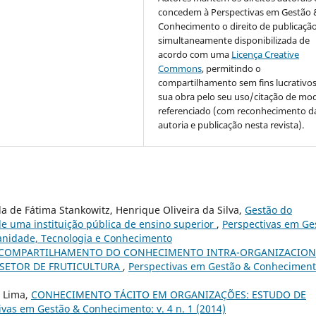
concedem à Perspectivas em Gestão 
Conhecimento o direito de publicaçã
simultaneamente disponibilizada de
acordo com uma
Licença Creative
Commons
, permitindo o
compartilhamento sem fins lucrativo
sua obra pelo seu uso/citação de mo
referenciado (com reconhecimento d
autoria e publicação nesta revista).
a de Fátima Stankowitz, Henrique Oliveira da Silva,
Gestão do
de uma instituição pública de ensino superior
,
Perspectivas em Ge
manidade, Tecnologia e Conhecimento
COMPARTILHAMENTO DO CONHECIMENTO INTRA-ORGANIZACION
 SETOR DE FRUTICULTURA
,
Perspectivas em Gestão & Conheciment
e Lima,
CONHECIMENTO TÁCITO EM ORGANIZAÇÕES: ESTUDO DE
ivas em Gestão & Conhecimento: v. 4 n. 1 (2014)