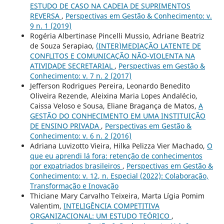
ESTUDO DE CASO NA CADEIA DE SUPRIMENTOS
REVERSA
,
Perspectivas em Gestão & Conhecimento: v.
9 n. 1 (2019)
Rogéria Albertinase Pincelli Mussio, Adriane Beatriz
de Souza Serapiao,
(INTER)MEDIAÇÃO LATENTE DE
CONFLITOS E COMUNICAÇÃO NÃO-VIOLENTA NA
ATIVIDADE SECRETARIAL
,
Perspectivas em Gestão &
Conhecimento: v. 7 n. 2 (2017)
Jefferson Rodrigues Pereira, Leonardo Benedito
Oliveira Rezende, Aleixina Maria Lopes Andalécio,
Caissa Veloso e Sousa, Eliane Bragança de Matos,
A
GESTÃO DO CONHECIMENTO EM UMA INSTITUIÇÃO
DE ENSINO PRIVADA
,
Perspectivas em Gestão &
Conhecimento: v. 6 n. 2 (2016)
Adriana Luvizotto Vieira, Hilka Pelizza Vier Machado,
O
que eu aprendi lá fora: retenção de conhecimentos
por expatriados brasileiros
,
Perspectivas em Gestão &
Conhecimento: v. 12, n. Especial (2022): Colaboração,
Transformação e Inovação
Thiciane Mary Carvalho Teixeira, Marta Lígia Pomim
Valentim,
INTELIGÊNCIA COMPETITIVA
ORGANIZACIONAL: UM ESTUDO TEÓRICO
,