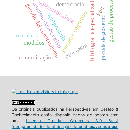
gestão de processos
bibliografia especializada
consumo colaborativo
sustentabilidade
democracia
gestión del conocimiento
kdd
processo cognitivo
agropecuária.
portais de governo
tendência
modelos
proveedor
comunicação
Os originais publicados na Perspectivas em Gestão &
Conhecimento estão disponibilizados de acordo com
uma
Licença Creative Commons 3.0 Brasil
(obrigatoriedade de atribuição de créditos/vedado uso