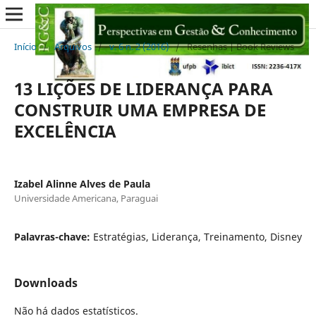
Início
/
Arquivos
/
v. 6 n. 2 (2016)
/
Resenhas | Book Reviews
13 LIÇÕES DE LIDERANÇA PARA
CONSTRUIR UMA EMPRESA DE
EXCELÊNCIA
Izabel Alinne Alves de Paula
Universidade Americana, Paraguai
Palavras-chave:
Estratégias, Liderança, Treinamento, Disney
Downloads
Não há dados estatísticos.