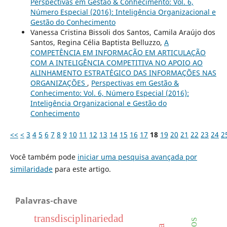
Perspectivas em Gestão & Conhecimento: Vol. 6,
Número Especial (2016): Inteligência Organizacional e
Gestão do Conhecimento
Vanessa Cristina Bissoli dos Santos, Camila Araújo dos
Santos, Regina Célia Baptista Belluzzo,
A
COMPETÊNCIA EM INFORMAÇÃO EM ARTICULAÇÃO
COM A INTELIGÊNCIA COMPETITIVA NO APOIO AO
ALINHAMENTO ESTRATÉGICO DAS INFORMAÇÕES NAS
ORGANIZAÇÕES
,
Perspectivas em Gestão &
Conhecimento: Vol. 6, Número Especial (2016):
Inteligência Organizacional e Gestão do
Conhecimento
<<
<
3
4
5
6
7
8
9
10
11
12
13
14
15
16
17
18
19
20
21
22
23
24
2
Você também pode
iniciar uma pesquisa avançada por
similaridade
para este artigo.
Palavras-chave
transdisciplinariedad