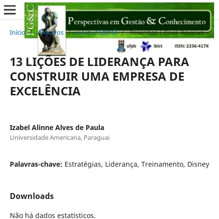
Início
/
Arquivos
/
v. 6 n. 2 (2016)
/
Resenhas | Book Reviews
13 LIÇÕES DE LIDERANÇA PARA
CONSTRUIR UMA EMPRESA DE
EXCELÊNCIA
Izabel Alinne Alves de Paula
Universidade Americana, Paraguai
Palavras-chave:
Estratégias, Liderança, Treinamento, Disney
Downloads
Não há dados estatísticos.