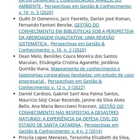
AMBIENTE
,
Perspectivas em Gestão & Conhecimento:
v. 10, n. 3 (2020)
Quêti Di Domenico, Jacir Favretto, Darlan José Roman,
Fernando Fantoni Bencke,
GESTÃO DO
CONHECIMENTO EM BIBLIOTECAS SOB A PERSPECTIVA
DA ABORDAGEM QUALITATIVA: UMA REVISÃO
SISTEMÁTICA
,
Perspectivas em Gestão &
Conhecimento: v. 10, n. 2 (2020)
Dean Melo, Benildes Coura Moreira dos Santos
Maculan, Elisângela Cristina Aganette, Jordânia
Quintão Viana,
Mapeamento de conhecimento e
taxonomias corporativas facetadas: um estudo de caso
empresarial
,
Perspectivas em Gestão &
Conhecimento: v. 12 n. 3 (2022)
Daniel Cardoso, Gabriel Sant'Ana Palma Santos,
Mauricio Seiji Cesar Rezende, Janine da Silva Alves
Bello, Ana Maria Bencciveni Franzoni,
GESTÃO DO
CONHECIMENTO NAS RESPOSTAS A DESASTRES
NATURAIS: A EXPERIÊNCIA DA DEFESA CIVIL DO
ESTADO DE SANTA CATARINA
,
Perspectivas em
Gestão & Conhecimento: v. 4 n. 2 (2014)
Priscila Lopes Menezes, Terezinha Elisabeth da Silva,