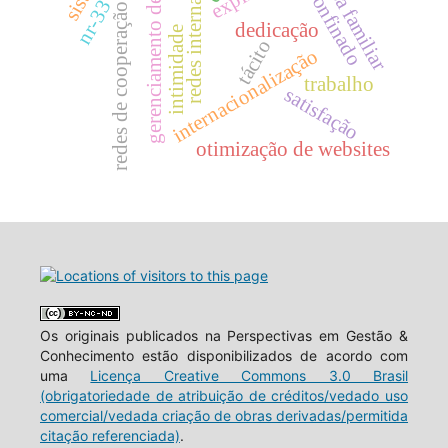
redes internacionais
gerenciamento de custos
empresa familiar
nr-33
redes de cooperação
dedicação
intimidade
tácito
internacionalização
trabalho
satisfação
otimização de websites
Os originais publicados na Perspectivas em Gestão &
Conhecimento estão disponibilizados de acordo com
uma
Licença Creative Commons 3.0 Brasil
(obrigatoriedade de atribuição de créditos/vedado uso
comercial/vedada criação de obras derivadas/permitida
citação referenciada)
.