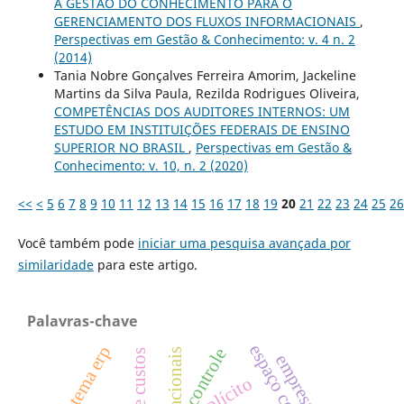
A GESTÃO DO CONHECIMENTO PARA O
GERENCIAMENTO DOS FLUXOS INFORMACIONAIS
,
Perspectivas em Gestão & Conhecimento: v. 4 n. 2
(2014)
Tania Nobre Gonçalves Ferreira Amorim, Jackeline
Martins da Silva Paula, Rezilda Rodrigues Oliveira,
COMPETÊNCIAS DOS AUDITORES INTERNOS: UM
ESTUDO EM INSTITUIÇÕES FEDERAIS DE ENSINO
SUPERIOR NO BRASIL
,
Perspectivas em Gestão &
Conhecimento: v. 10, n. 2 (2020)
<<
<
5
6
7
8
9
10
11
12
13
14
15
16
17
18
19
20
21
22
23
24
25
26
Você também pode
iniciar uma pesquisa avançada por
similaridade
para este artigo.
Palavras-chave
espaço confinado
sistema erp
controle
explícito