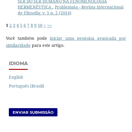
SER DO SER HUMANO NA FENOMENOLOGIA
HERMENÊUTICA
,
Problemata - Revista Internacional
de Filosofia: v. 5 n. 2 (2014)
1
2
3
4
5
6
7
8
9
10
>
>>
Você também pode
iniciar uma pesquisa avançada por
similaridade
para este artigo.
IDIOMA
English
Português (Brasil)
ENVIAR SUBMISSÃO