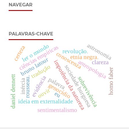
NAVEGAR
PALAVRAS-CHAVE
astronomia
ler o mundo
ciências empíricas
certeza
revolução.
conoscenza
etnia negra.
bruno latour
antropologia
impotência da natureza
clareza
tradução
sociedade burguesa
homo faber
daniel dennett
evidência
rousseau.
sobrevivência
palavra
inércia
genocídio
ouvir
eu
ideia em externalidade
sentimentalismo