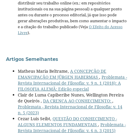
distribuir seu trabalho online (ex.: em repositórios
institucionais ou na sua página pessoal) a qualquer ponto
antes ou durante o processo editorial, já que isso pode
gerar alterações produtivas, bem como aumentar o impacto
e a citação do trabalho publicado (Veja
O Efeito do Acesso
Livre
).
Artigos Semelhantes
Matheus Maria Beltrame,
A CONCEPÇÃO DE
EMANCIPAÇÃO EM JÜRGEN HABERMAS
,
Problemata -
Revista Internacional de Filosofia: v. 9 n. 1 (2018): A
FILOSOFIA ALEMÃ: Edição especial
Clair de Luma Capiberibe Nunes, Wellington Pereira
de Queirós ,
DA CRENÇA AO CONHECIMENTO:
,
Problemata - Revista Internacional de Filosofia: v. 14
n. 5 (2023)
Cezar Luis Seibt,
QUESTÃO DO CONHECIMENTO -
ALGUNS ELEMENTOS FUNDAMENTAIS
,
Problemata -
Revista Internacional de Filosofia: v. 6 n. 3 (2015)