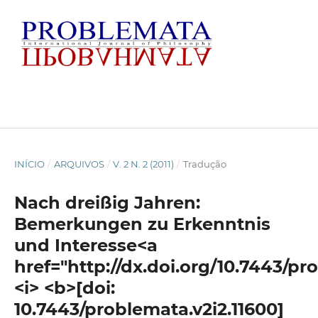
INÍCIO
/
ARQUIVOS
/
V. 2 N. 2 (2011)
/
Tradução
Nach dreißig Jahren:
Bemerkungen zu Erkenntnis
und Interesse<a
href="http://dx.doi.org/10.7443/pr
<i> <b>[doi:
10.7443/problemata.v2i2.11600]