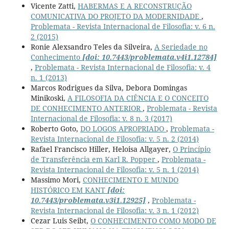
Vicente Zatti,
HABERMAS E A RECONSTRUÇÃO
COMUNICATIVA DO PROJETO DA MODERNIDADE
,
Problemata - Revista Internacional de Filosofia: v. 6 n.
2 (2015)
Ronie Alexsandro Teles da Silveira,
A Seriedade no
Conhecimento
[doi: 10.7443/problemata.v4i1.12784]
,
Problemata - Revista Internacional de Filosofia: v. 4
n. 1 (2013)
Marcos Rodrigues da Silva, Debora Domingas
Minikoski,
A FILOSOFIA DA CIÊNCIA E O CONCEITO
DE CONHECIMENTO ANTERIOR
,
Problemata - Revista
Internacional de Filosofia: v. 8 n. 3 (2017)
Roberto Goto,
DO LOGOS APROPRIADO
,
Problemata -
Revista Internacional de Filosofia: v. 5 n. 2 (2014)
Rafael Francisco Hiller, Heloisa Allgayer,
O Princípio
de Transferência em Karl R. Popper
,
Problemata -
Revista Internacional de Filosofia: v. 5 n. 1 (2014)
Massimo Mori,
CONHECIMENTO E MUNDO
HISTÓRICO EM KANT
[doi:
10.7443/problemata.v3i1.12925]
,
Problemata -
Revista Internacional de Filosofia: v. 3 n. 1 (2012)
Cezar Luis Seibt,
O CONHECIMENTO COMO MODO DE