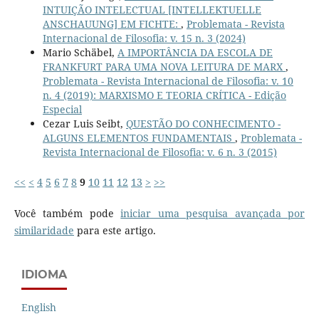
INTUIÇÃO INTELECTUAL [INTELLEKTUELLE
ANSCHAUUNG] EM FICHTE:
,
Problemata - Revista
Internacional de Filosofia: v. 15 n. 3 (2024)
Mario Schäbel,
A IMPORTÂNCIA DA ESCOLA DE
FRANKFURT PARA UMA NOVA LEITURA DE MARX
,
Problemata - Revista Internacional de Filosofia: v. 10
n. 4 (2019): MARXISMO E TEORIA CRÍTICA - Edição
Especial
Cezar Luis Seibt,
QUESTÃO DO CONHECIMENTO -
ALGUNS ELEMENTOS FUNDAMENTAIS
,
Problemata -
Revista Internacional de Filosofia: v. 6 n. 3 (2015)
<<
<
4
5
6
7
8
9
10
11
12
13
>
>>
Você também pode
iniciar uma pesquisa avançada por
similaridade
para este artigo.
IDIOMA
English