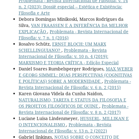
Problemata - Revista Internacional de Filosofia: v. 14
n. 2 (2023): Dossiê especial – Estética e Existência:
Filosofia e Arte
Debora Domingas Minikoski, Marcos Rodrigues da
Silva,
VAN FRAASSEN E A INFERÊNCIA DA MELHOR
EXPLICAÇÃO
,
Problemata - Revista Internacional de
Filosofia: v. 7 n. 1 (2016)
Rosalvo Schütz,
ERNST BLOCH: UM MARX
SCHELLINGUIANO?
,
Problemata - Revista
Internacional de Filosofia: v. 10 n. 4 (2019):
MARXISMO E TEORIA CRÍTICA - Edição Especial
Daniel Soares Rumbelsperger Rodrigues,
MAX WEBER
E GEORG SIMMEL: DUAS PERSPECTIVAS (COGNITIVAS
E POLÍTICAS) SOBRE A MODERNIDADE
,
Problemata -
Revista Internacional de Filosofia: v. 6 n. 2 (2015)
Karen Giovana Videla da Cunha Naidon,
NATURALISMO, TAREFA E STATUS DA FILOSOFIA E
OS PROJETOS FILOSÓFICOS DE QUINE
,
Problemata -
Revista Internacional de Filosofia: v. 8 n. 2 (2017)
Luciane Luisa Lindenmeyer,
HUSSERL, MILLIKAN E
O INTENCIONALISMO
,
Problemata - Revista
Internacional de Filosofia: v. 13 n. 2 (2022)
Gabriel Jinkings,
NOTAS SOBRE O CONCEITO DE