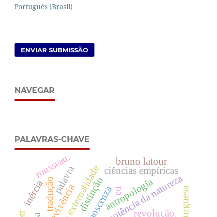
Português (Brasil)
ENVIAR SUBMISSÃO
NAVEGAR
PALAVRAS-CHAVE
rousseau.
bruno latour
palavra
ideia em externalidade
ciências empíricas
impotência da natureza
distinção
antropologia
tradução
inércia
sobrevivência
conoscenza
eu
revolução.