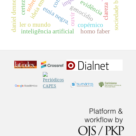
sociedade burguesa
daniel dennett
certeza
evidência
clareza
genocídio
etnia negra.
ouvir
ler o mundo
copérnico
inteligência artificial
homo faber