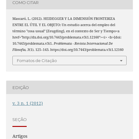
COMO CITAR
Mascaró, L. (2012). HEIDEGGER Y LA DIMENSIÓN FRONTERIZA
ENTRE EL ÚTIL Y EL OBJETO: Un estudio acerca del empleo del
término "cosa usual" [Zeugding], en el contexto de Ser y Tiempo<a
href="http://dx.doi.org/10.7443/problemata.v3i1.12160"><i> <b>[doi:
10.7443/problemata.v3i1.
Problemata - Revista Internacional De
Filosofia
,
3
(1), 125–143. https://doi.org/10.7443/problemata.v3i1.12160
Fomatos de Citação
EDIÇÃO
v. 3 n. 1 (2012)
SEÇÃO
Artigos