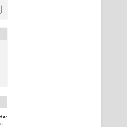
ista
s: