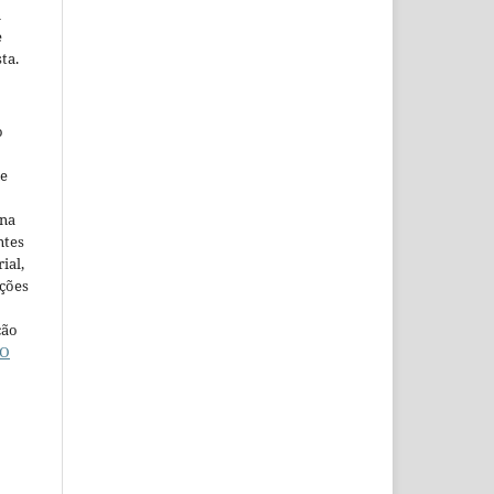
m
e
ta.
o
ne
ina
ntes
ial,
ações
ção
O