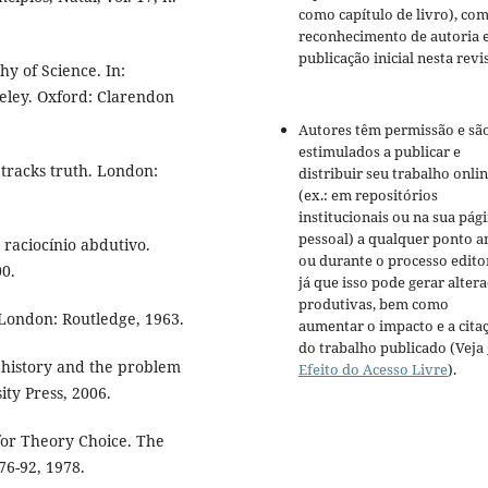
como capítulo de livro), co
reconhecimento de autoria 
publicação inicial nesta revis
 of Science. In:
keley. Oxford: Clarendon
Autores têm permissão e sã
estimulados a publicar e
 tracks truth. London:
distribuir seu trabalho onli
(ex.: em repositórios
institucionais ou na sua pág
pessoal) a qualquer ponto a
o raciocínio abdutivo.
ou durante o processo editor
00.
já que isso pode gerar alter
produtivas, bem como
 London: Routledge, 1963.
aumentar o impacto e a cita
do trabalho publicado (Veja
 history and the problem
Efeito do Acesso Livre
).
ity Press, 2006.
for Theory Choice. The
76-92, 1978.