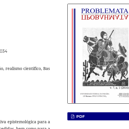
8034
, realismo científico, Bas
PDF
tiva epistemológica para a
ucedidas, bem como para a