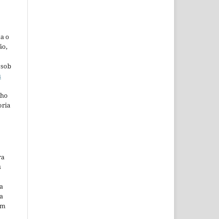
ta o
ão,
 sob
s
lho
oria
ra
s
a
a
em