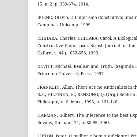
15, n. 2, p. 359-374, 2014.
BUENO, Otávio. O Empirismo Construtivo: uma r
Campinas: Unicamp, 1999.
CHIHARA, Charles; CHIHARA, Carol. A Biological
Constructive Empiricism. British Journal for the
Oxford, v. 44 p. 653-658, 1993.
DEVITT, Michael. Realism and Truth. (Segunda E
Princeton University Press, 1997.
FRANKLIN, Allan. There are no Antirealists in 
R.S.; HILPINEN, R.; RENZONG, Q. (Org.) Realism 
Philosophy of Science, 1996, p. 131-148.
HARMAN, Gilbert. The Inference to the best Exp
Review, Durham, 74, p. 88-95, 1965.
LIPTON, Peter. O melhor é bom o suficiente? Princ