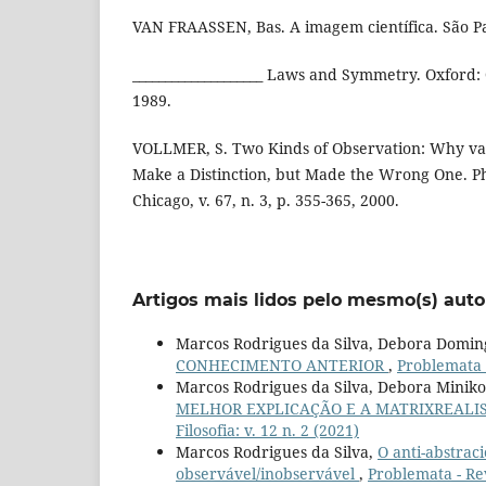
VAN FRAASSEN, Bas. A imagem científica. São P
____________________ Laws and Symmetry. Oxford: 
1989.
VOLLMER, S. Two Kinds of Observation: Why va
Make a Distinction, but Made the Wrong One. Ph
Chicago, v. 67, n. 3, p. 355-365, 2000.
Artigos mais lidos pelo mesmo(s) auto
Marcos Rodrigues da Silva, Debora Domin
CONHECIMENTO ANTERIOR
,
Problemata -
Marcos Rodrigues da Silva, Debora Miniko
MELHOR EXPLICAÇÃO E A MATRIXREALIS
Filosofia: v. 12 n. 2 (2021)
Marcos Rodrigues da Silva,
O anti-abstra
observável/inobservável
,
Problemata - Rev