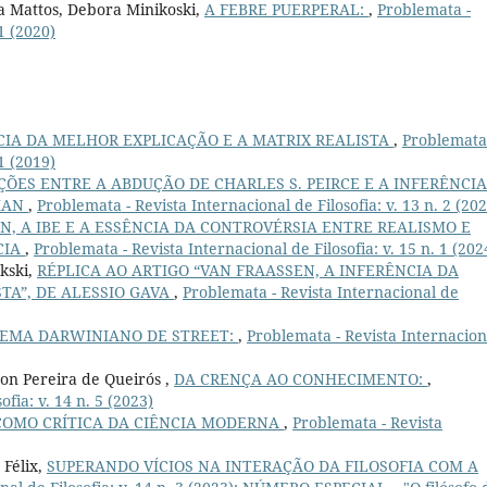
a Mattos, Debora Minikoski,
A FEBRE PUERPERAL:
,
Problemata -
 1 (2020)
CIA DA MELHOR EXPLICAÇÃO E A MATRIX REALISTA
,
Problemata
 1 (2019)
ÕES ENTRE A ABDUÇÃO DE CHARLES S. PEIRCE E A INFERÊNCIA
MAN
,
Problemata - Revista Internacional de Filosofia: v. 13 n. 2 (20
N, A IBE E A ESSÊNCIA DA CONTROVÉRSIA ENTRE REALISMO E
CIA
,
Problemata - Revista Internacional de Filosofia: v. 15 n. 1 (202
kski,
RÉPLICA AO ARTIGO “VAN FRAASSEN, A INFERÊNCIA DA
TA”, DE ALESSIO GAVA
,
Problemata - Revista Internacional de
LEMA DARWINIANO DE STREET:
,
Problemata - Revista Internacion
on Pereira de Queirós ,
DA CRENÇA AO CONHECIMENTO:
,
fia: v. 14 n. 5 (2023)
COMO CRÍTICA DA CIÊNCIA MODERNA
,
Problemata - Revista
 Félix,
SUPERANDO VÍCIOS NA INTERAÇÃO DA FILOSOFIA COM A