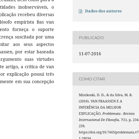
ntidades inobserváveis, o
Dados dos autores
plicação recebeu diversas
filósofo empirista Bas van
ento forneça o suporte
a crença suscitada por uma
PUBLICADO
mitar aos seus aspectos
raassen, por estar baseada
11-07-2016
rgumento suas virtudes
 artigo, a crítica de van
r explicação possui três
COMO CITAR
 somente em sua concepção
Minikoski, D. D., & da Silva, M. R.
(2016). VAN FRAASSEN E A
INFERÊNCIA DA MELHOR
EXPLICAÇÃO.
Problemata - Revista
Internacional De Filosofia
,
7
(1), p. 234
259.
https://doi.org/10.7443/problemata.v7
1.28034