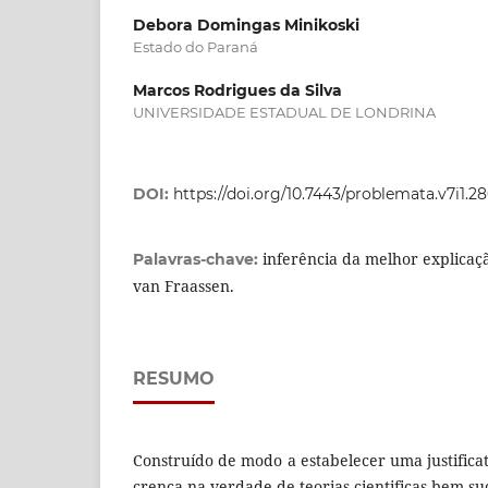
Debora Domingas Minikoski
Estado do Paraná
Marcos Rodrigues da Silva
UNIVERSIDADE ESTADUAL DE LONDRINA
DOI:
https://doi.org/10.7443/problemata.v7i1.2
inferência da melhor explicação
Palavras-chave:
van Fraassen.
RESUMO
Construído de modo a estabelecer uma justifica
crença na verdade de teorias cientificas bem s