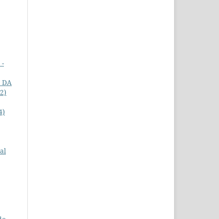
 -
 DA
22)
4)
al